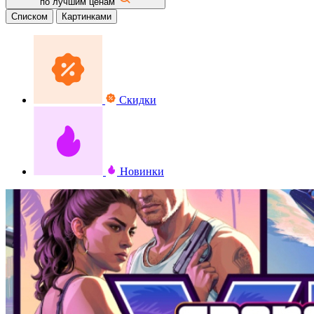
по лучшим ценам
Списком
Картинками
Скидки
Новинки