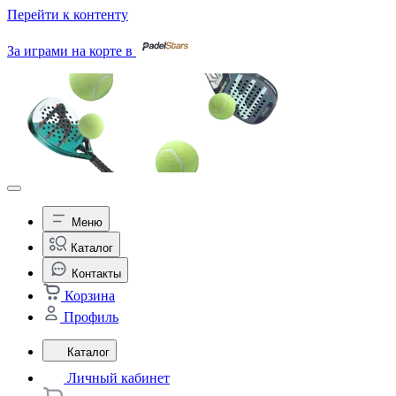
Перейти к контенту
За играми на корте в
Меню
Каталог
Контакты
Корзина
Профиль
Каталог
Личный кабинет