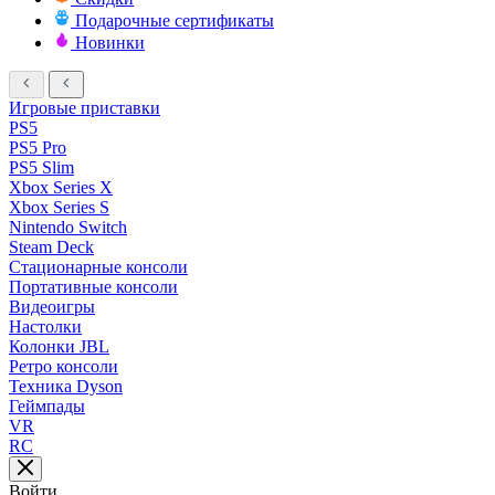
Подарочные сертификаты
Новинки
Игровые приставки
PS5
PS5 Pro
PS5 Slim
Xbox Series X
Xbox Series S
Nintendo Switch
Steam Deck
Стационарные консоли
Портативные консоли
Видеоигры
Настолки
Колонки JBL
Ретро консоли
Техника Dyson
Геймпады
VR
RC
Войти