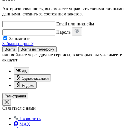
Авторизировавшись, вы сможете управлять своими личными
данными, следить за состоянием заказов.
Email или никнейм
Пароль
Запомнить
Забыли пароль?
Войти
Войти по телефону
или
войдите через другие сервисы, в которых вы уже имеете
аккаунт
VK
Одноклассники
Яндекс
Регистрация
Связаться с нами
Позвонить
MAX