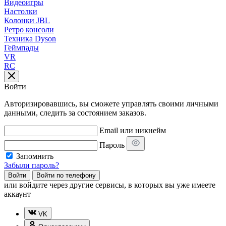
Видеоигры
Настолки
Колонки JBL
Ретро консоли
Техника Dyson
Геймпады
VR
RC
Войти
Авторизировавшись, вы сможете управлять своими личными
данными, следить за состоянием заказов.
Email или никнейм
Пароль
Запомнить
Забыли пароль?
Войти
Войти по телефону
или
войдите через другие сервисы, в которых вы уже имеете
аккаунт
VK