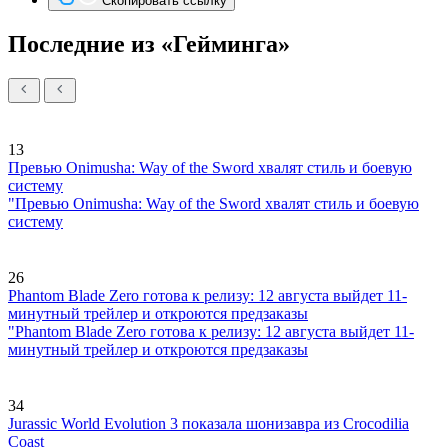
Скопировать ссылку
Последние из «Гейминга»
13
Превью Onimusha: Way of the Sword хвалят стиль и боевую
систему
"Превью Onimusha: Way of the Sword хвалят стиль и боевую
систему
26
Phantom Blade Zero готова к релизу: 12 августа выйдет 11-
минутный трейлер и откроются предзаказы
"Phantom Blade Zero готова к релизу: 12 августа выйдет 11-
минутный трейлер и откроются предзаказы
34
Jurassic World Evolution 3 показала шонизавра из Crocodilia
Coast