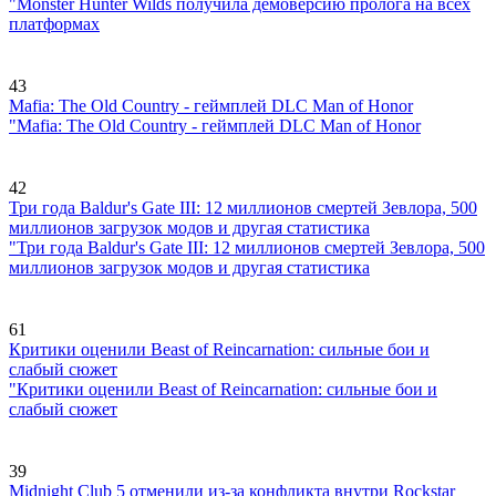
"Monster Hunter Wilds получила демоверсию пролога на всех
платформах
43
Mafia: The Old Country - геймплей DLC Man of Honor
"Mafia: The Old Country - геймплей DLC Man of Honor
42
Три года Baldur's Gate III: 12 миллионов смертей Зевлора, 500
миллионов загрузок модов и другая статистика
"Три года Baldur's Gate III: 12 миллионов смертей Зевлора, 500
миллионов загрузок модов и другая статистика
61
Критики оценили Beast of Reincarnation: сильные бои и
слабый сюжет
"Критики оценили Beast of Reincarnation: сильные бои и
слабый сюжет
39
Midnight Club 5 отменили из-за конфликта внутри Rockstar