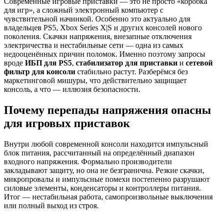
Современные игровые приставки — это не просто «коробка
для игр», а сложный электронный компьютер с
чувствительной начинкой. Особенно это актуально для
владельцев PS5, Xbox Series X|S и других консолей нового
поколения. Скачки напряжения, внезапные отключения
электричества и нестабильные сети — одна из самых
недооценённых причин поломок. Именно поэтому запросы
вроде
ИБП для PS5
,
стабилизатор для приставки
и
сетевой
фильтр для консоли
стабильно растут. Разберёмся без
маркетинговой мишуры, что действительно защищает
консоль, а что — иллюзия безопасности.
Почему перепады напряжения опасны
для игровых приставок
Внутри любой современной консоли находится импульсный
блок питания, рассчитанный на определённый диапазон
входного напряжения. Формально производители
закладывают защиту, но она не безгранична. Резкие скачки,
микропровалы и импульсные помехи постепенно разрушают
силовые элементы, конденсаторы и контроллеры питания.
Итог — нестабильная работа, самопроизвольные выключения
или полный выход из строя.