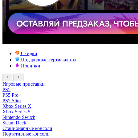
Скидки
Подарочные сертификаты
Новинки
Игровые приставки
PS5
PS5 Pro
PS5 Slim
Xbox Series X
Xbox Series S
Nintendo Switch
Steam Deck
Стационарные консоли
Портативные консоли