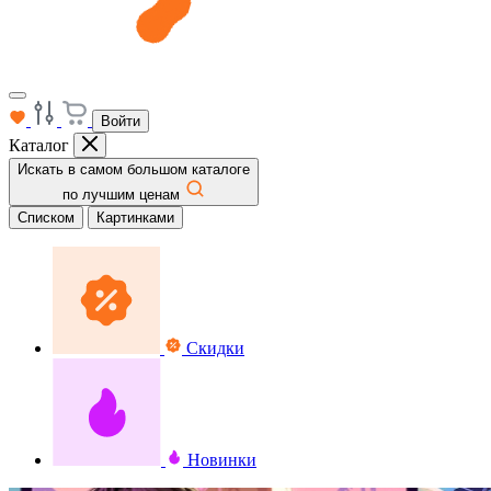
Войти
Каталог
Искать в самом большом каталоге
по лучшим ценам
Списком
Картинками
Скидки
Новинки