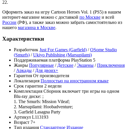
22.
Оформить заказ на игру Cartoon Heroes Vol. 1 (PS5) в нашем
интернет-магазине можно с доставкой
по Москве
и всей
России
(РФ), а также заказ можно забрать самостоятельно из
нашего
магазина в Москве
.
Характеристики
Разработчик
Just For Games (Garfield)
/
OSome Studio
(Smurfs)
/
Ukiyo Publishing (Marsupilami)
Поддерживаемая платформа
PlayStation 5
Жанры
Популярные
/
Детские
/
Экшены
/
Приключения
/
Аркады
/
Для двоих+
Гарантия
От производителя
Локализация
Полностью на иностранном языке
Срок гарантии
2 недели
Комплектация
Сборник включает три игры на одном
Blu-ray диске: ;
1. The Smurfs: Mission Vileaf;
2. Marsupilami: Hoobadventure;
3. Garfield Lasagna Party
Артикул
L113193
Возраст
7+
Тип издания
Стандартное Издание