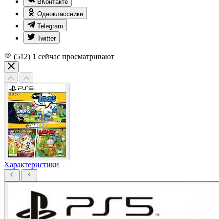
ВКонтакте
Одноклассники
Telegram
Twitter
(512)
1
сейчас просматривают
Характеристики