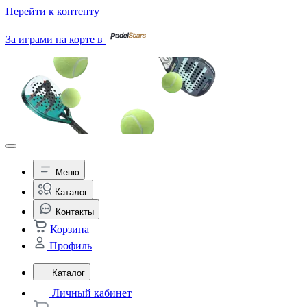
Перейти к контенту
За играми на корте в
Меню
Каталог
Контакты
Корзина
Профиль
Каталог
Личный кабинет