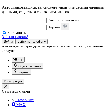
Авторизировавшись, вы сможете управлять своими личными
данными, следить за состоянием заказов.
Email или никнейм
Пароль
Запомнить
Забыли пароль?
Войти
Войти по телефону
или
войдите через другие сервисы, в которых вы уже имеете
аккаунт
VK
Одноклассники
Яндекс
Регистрация
Связаться с нами
Позвонить
MAX