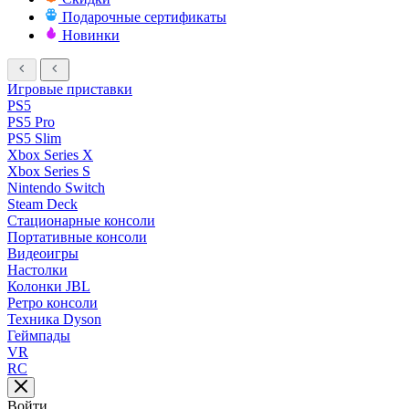
Подарочные сертификаты
Новинки
Игровые приставки
PS5
PS5 Pro
PS5 Slim
Xbox Series X
Xbox Series S
Nintendo Switch
Steam Deck
Стационарные консоли
Портативные консоли
Видеоигры
Настолки
Колонки JBL
Ретро консоли
Техника Dyson
Геймпады
VR
RC
Войти