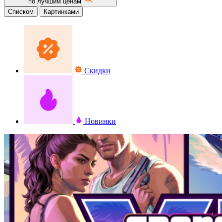
по лучшим ценам
Списком
Картинками
Скидки
Новинки