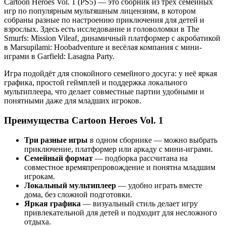
Cartoon Heroes Vol. 1 (PS5) — это сборник из трёх семейных
игр по популярным мультяшным лицензиям, в котором
собраны разные по настроению приключения для детей и
взрослых. Здесь есть исследование и головоломки в The
Smurfs: Mission Vileaf, динамичный платформер с акробатикой
в Marsupilami: Hoobadventure и весёлая компания с мини-
играми в Garfield: Lasagna Party.
Игра подойдёт для спокойного семейного досуга: у неё яркая
графика, простой геймплей и поддержка локального
мультиплеера, что делает совместные партии удобными и
понятными даже для младших игроков.
Преимущества Cartoon Heroes Vol. 1
Три разные игры
в одном сборнике — можно выбрать
приключение, платформер или аркаду с мини-играми.
Семейный формат
— подборка рассчитана на
совместное времяпрепровождение и понятна младшим
игрокам.
Локальный мультиплеер
— удобно играть вместе
дома, без сложной подготовки.
Яркая графика
— визуальный стиль делает игру
привлекательной для детей и подходит для несложного
отдыха.