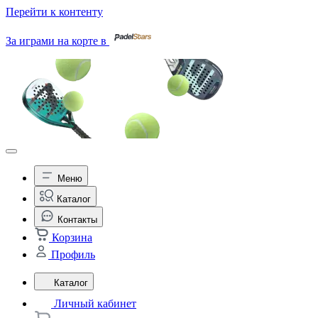
Перейти к контенту
За играми на корте в
Меню
Каталог
Контакты
Корзина
Профиль
Каталог
Личный кабинет