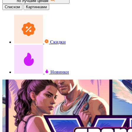
по лучшим ценам
Списком
Картинками
Скидки
Новинки