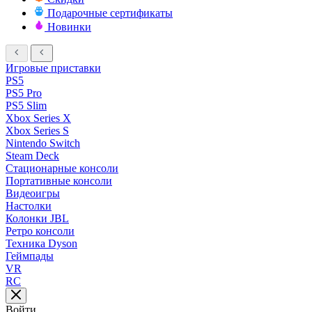
Подарочные сертификаты
Новинки
Игровые приставки
PS5
PS5 Pro
PS5 Slim
Xbox Series X
Xbox Series S
Nintendo Switch
Steam Deck
Стационарные консоли
Портативные консоли
Видеоигры
Настолки
Колонки JBL
Ретро консоли
Техника Dyson
Геймпады
VR
RC
Войти