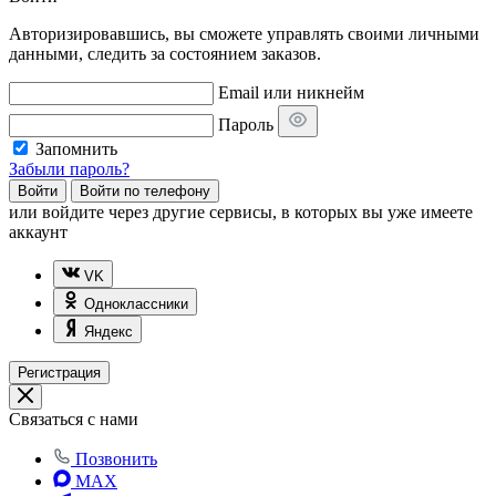
Авторизировавшись, вы сможете управлять своими личными
данными, следить за состоянием заказов.
Email или никнейм
Пароль
Запомнить
Забыли пароль?
Войти
Войти по телефону
или
войдите через другие сервисы, в которых вы уже имеете
аккаунт
VK
Одноклассники
Яндекс
Регистрация
Связаться с нами
Позвонить
MAX