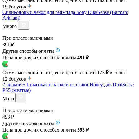
Сумма месячной платы, если брать в сплит:
182 ₽
в сплит
19
бонусов
Силиконовый чехол для геймпада Sony DualSense (Batman:
Arkham)
Много
При оплате наличными
391 ₽
Другие способы оплаты
Цена при других способах оплаты
491 ₽
Сумма месячной платы, если брать в сплит:
123 ₽
в сплит
12
бонусов
2 низкие + 1 высокая накладки на стики Honey для DualSense
PS5 (желтые)
Мало
При оплате наличными
493 ₽
Другие способы оплаты
Цена при других способах оплаты
593 ₽