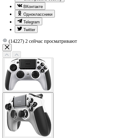
ВКонтакте
Одноклассники
Telegram
Twitter
(14227)
2
сейчас просматривают