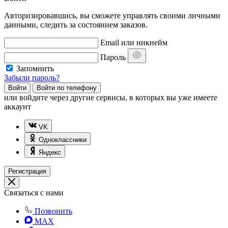
Авторизировавшись, вы сможете управлять своими личными
данными, следить за состоянием заказов.
Email или никнейм
Пароль
Запомнить
Забыли пароль?
Войти
Войти по телефону
или
войдите через другие сервисы, в которых вы уже имеете
аккаунт
VK
Одноклассники
Яндекс
Регистрация
Связаться с нами
Позвонить
MAX