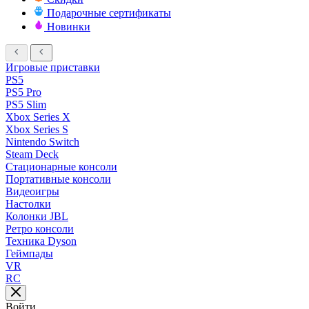
Подарочные сертификаты
Новинки
Игровые приставки
PS5
PS5 Pro
PS5 Slim
Xbox Series X
Xbox Series S
Nintendo Switch
Steam Deck
Стационарные консоли
Портативные консоли
Видеоигры
Настолки
Колонки JBL
Ретро консоли
Техника Dyson
Геймпады
VR
RC
Войти