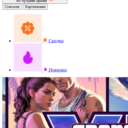
по лучшим ценам
Списком
Картинками
Скидки
Новинки