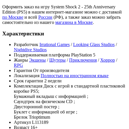
Оформить заказ на игру System Shock 2 - 25th Anniversary
Edition (PS5) в нашем интернет-магазине можно с доставкой
по Москве
и всей
России
(РФ), а также заказ можно забрать
самостоятельно из нашего
магазина в Москве
.
Характеристики
Разработчик
Irrational Games
/
Looking Glass Studios
/
Nightdive Studios
Поддерживаемая платформа
PlayStation 5
Жанры
Экшены
/
Шутеры
/
Приключения
/
Хоррор
/
RPG
Гарантия
От производителя
Локализация
Полностью на иностранном языке
Срок гарантии
2 недели
Комплектация
Диск с игрой в стандартной пластиковой
коробке PS5;
Бумажный вкладыш с информацией ;
Саундтрек на физическом CD ;
Двусторонний постер ;
Буклет с информацией об игре ;
Брелок Trioptimum
Артикул
L113189
Возраст
16+