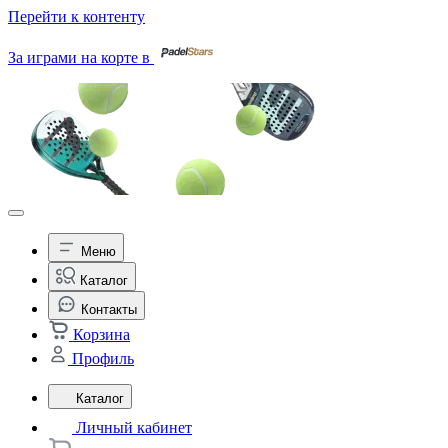
Перейти к контенту
За играми на корте в
Меню
Каталог
Контакты
Корзина
Профиль
Каталог
Личный кабинет