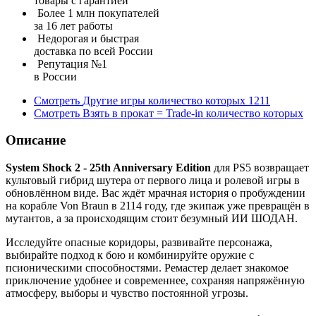
товары с гарантией
Более 1 млн покупателей
за 16 лет работы
Недорогая и быстрая
доставка по всей России
Репутация №1
в России
Смотреть
Другие игры
количество которых
1211
Смотреть
Взять в прокат = Trade-in
количество которых
Описание
System Shock 2 - 25th Anniversary Edition
для PS5 возвращает
культовый гибрид шутера от первого лица и ролевой игры в
обновлённом виде. Вас ждёт мрачная история о пробуждении
на корабле Von Braun в 2114 году, где экипаж уже превращён в
мутантов, а за происходящим стоит безумный ИИ ШОДАН.
Исследуйте опасные коридоры, развивайте персонажа,
выбирайте подход к бою и комбинируйте оружие с
псионическими способностями. Ремастер делает знакомое
приключение удобнее и современнее, сохраняя напряжённую
атмосферу, выборы и чувство постоянной угрозы.