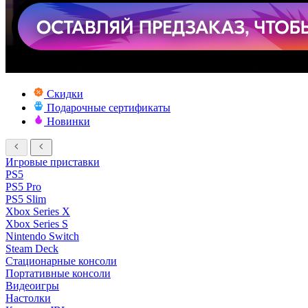
Скидки
Подарочные сертификаты
Новинки
Игровые приставки
PS5
PS5 Pro
PS5 Slim
Xbox Series X
Xbox Series S
Nintendo Switch
Steam Deck
Стационарные консоли
Портативные консоли
Видеоигры
Настолки