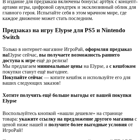
В издание для предзаказа включены бонусы: артбук с концепт-
артами игры, цифровой саундтрек и эксклюзивный облик для
главного героя. Испытайте себя в этом мрачном мире, где
каждое движение может стать последним.
Предзаказ на игру Elypse для PS5 и Nintendo
Switch
Только в интернет-магазине ИгроРай,
оформляя предзаказ
на
Elypse сейчас,
вы получаете
возможность раннего
доступа к игре
ещё до релиза!
Мы предлагаем
минимальные цены
на Elypse, а
с кешбэком
покупки станут ещё выгоднее.
Покупайте сейчас
— копите кешбэк и используйте его для
ваших следующих заказов!
Хотите получить ещё больше выгоды от вашей покупки
Elypse
Воспользуйтесь кнопкой «нашли дешевле» на странице
товара:
укажите ссылку на
предложение другого м
агазин
а
с
ценой ниже нашей и
получите более выгодные условия
от
ИгроРай!