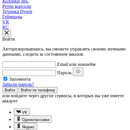
Колонки JBL
Ретро консоли
Техника Dyson
Геймпады
VR
RC
Войти
Авторизировавшись, вы сможете управлять своими личными
данными, следить за состоянием заказов.
Email или никнейм
Пароль
Запомнить
Забыли пароль?
Войти
Войти по телефону
или
войдите через другие сервисы, в которых вы уже имеете
аккаунт
VK
Одноклассники
Яндекс