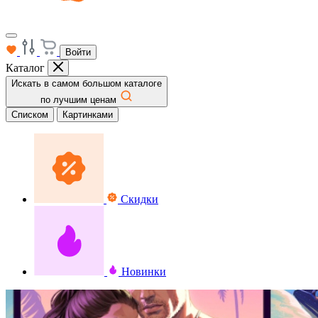
Войти
Каталог
Искать в самом большом каталоге
по лучшим ценам
Списком
Картинками
Скидки
Новинки