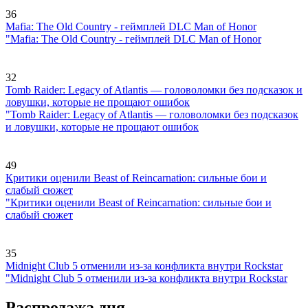
36
Mafia: The Old Country - геймплей DLC Man of Honor
"Mafia: The Old Country - геймплей DLC Man of Honor
32
Tomb Raider: Legacy of Atlantis — головоломки без подсказок и
ловушки, которые не прощают ошибок
"Tomb Raider: Legacy of Atlantis — головоломки без подсказок
и ловушки, которые не прощают ошибок
49
Критики оценили Beast of Reincarnation: сильные бои и
слабый сюжет
"Критики оценили Beast of Reincarnation: сильные бои и
слабый сюжет
35
Midnight Club 5 отменили из-за конфликта внутри Rockstar
"Midnight Club 5 отменили из-за конфликта внутри Rockstar
Распродажа дня