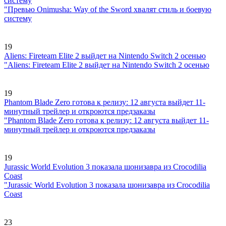
систему
"Превью Onimusha: Way of the Sword хвалят стиль и боевую
систему
19
Aliens: Fireteam Elite 2 выйдет на Nintendo Switch 2 осенью
"Aliens: Fireteam Elite 2 выйдет на Nintendo Switch 2 осенью
19
Phantom Blade Zero готова к релизу: 12 августа выйдет 11-
минутный трейлер и откроются предзаказы
"Phantom Blade Zero готова к релизу: 12 августа выйдет 11-
минутный трейлер и откроются предзаказы
19
Jurassic World Evolution 3 показала шонизавра из Crocodilia
Coast
"Jurassic World Evolution 3 показала шонизавра из Crocodilia
Coast
23