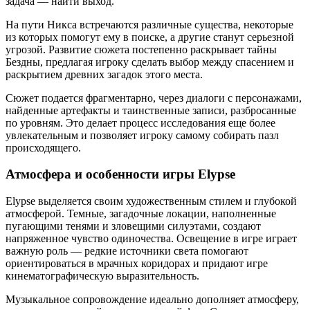
задача — найти выход.
На пути Никса встречаются различные существа, некоторые
из которых помогут ему в поиске, а другие станут серьезной
угрозой. Развитие сюжета постепенно раскрывает тайны
Бездны, предлагая игроку сделать выбор между спасением и
раскрытием древних загадок этого места.
Сюжет подается фрагментарно, через диалоги с персонажами,
найденные артефакты и таинственные записи, разбросанные
по уровням. Это делает процесс исследования еще более
увлекательным и позволяет игроку самому собирать пазл
происходящего.
Атмосфера и особенности игры Elypse
Elypse выделяется своим художественным стилем и глубокой
атмосферой. Темные, загадочные локации, наполненные
пугающими тенями и зловещими силуэтами, создают
напряженное чувство одиночества. Освещение в игре играет
важную роль — редкие источники света помогают
ориентироваться в мрачных коридорах и придают игре
кинематографическую выразительность.
Музыкальное сопровождение идеально дополняет атмосферу,