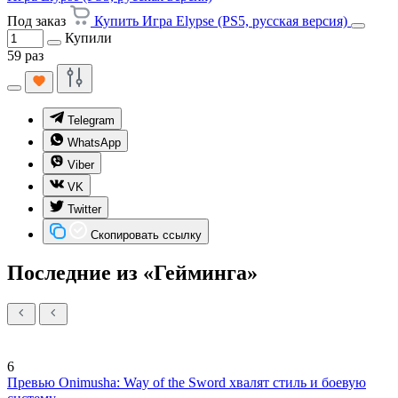
Под заказ
Купить Игра Elypse (PS5, русская версия)
Купили
59 раз
Telegram
WhatsApp
Viber
VK
Twitter
Скопировать ссылку
Последние из «Гейминга»
6
Превью Onimusha: Way of the Sword хвалят стиль и боевую