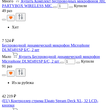
Много
Купить Комплект беспроводных микрофонов JBL
PARTYBOX WIRELESS MIC
Купили
49 раз
Хит
7 524 ₽
Беспроводной динамический микрофон Microphone
DLM3491SP Б/С, 2 шт
Мало
Купить Беспроводной динамический микрофон
Microphone DLM3491SP Б/С, 2 шт
Купили
91 раз
Из-за рубежа
42 219 ₽
(EU) Контроллер стрима Elgato Stream Deck XL, 32 LCD-
кнопки