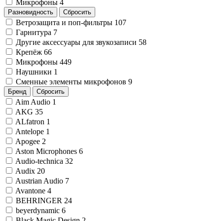
Микрофоны
4
Разновидность
Сбросить
Ветрозащита и поп-фильтры
107
Гарнитура
7
Другие аксессуары для звукозаписи
58
Крепёж
66
Микрофоны
449
Наушники
1
Сменные элементы микрофонов
9
Бренд
Сбросить
Aim Audio
1
AKG
35
ALfatron
1
Antelope
1
Apogee
2
Aston Microphones
6
Audio-technica
32
Audix
20
Austrian Audio
7
Avantone
4
BEHRINGER
24
beyerdynamic
6
Black Magic Design
2