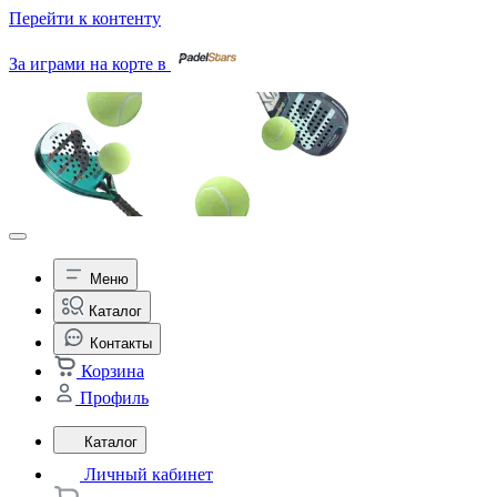
Перейти к контенту
За играми на корте в
Меню
Каталог
Контакты
Корзина
Профиль
Каталог
Личный кабинет