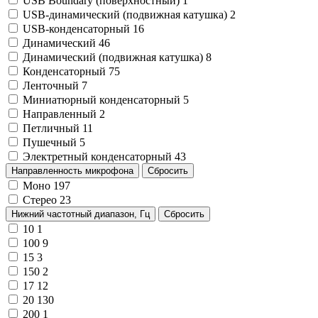
USB Boundary (поверхностный)
1
USB-динамический (подвижная катушка)
2
USB-конденсаторный
16
Динамический
46
Динамический (подвижная катушка)
8
Конденсаторный
75
Ленточный
7
Миниатюрный конденсаторный
5
Направленный
2
Петличный
11
Пушечный
5
Электретный конденсаторный
43
Направленность микрофона
Сбросить
Моно
197
Стерео
23
Нижний частотный диапазон, Гц
Сбросить
10
1
100
9
15
3
150
2
17
12
20
130
200
1