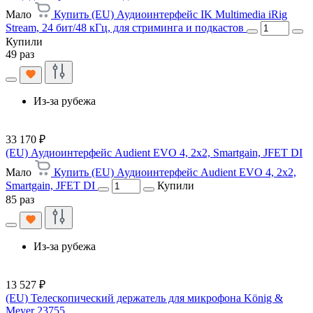
Мало
Купить (EU) Аудиоинтерфейс IK Multimedia iRig
Stream, 24 бит/48 кГц, для стриминга и подкастов
Купили
49 раз
Из-за рубежа
33 170 ₽
(EU) Аудиоинтерфейс Audient EVO 4, 2x2, Smartgain, JFET DI
Мало
Купить (EU) Аудиоинтерфейс Audient EVO 4, 2x2,
Smartgain, JFET DI
Купили
85 раз
Из-за рубежа
13 527 ₽
(EU) Телескопический держатель для микрофона König &
Meyer 23755