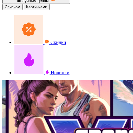
по лучшим ценам
Списком
Картинками
Скидки
Новинки