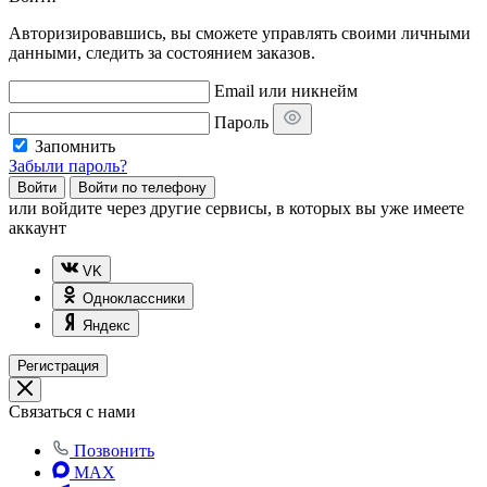
Авторизировавшись, вы сможете управлять своими личными
данными, следить за состоянием заказов.
Email или никнейм
Пароль
Запомнить
Забыли пароль?
Войти
Войти по телефону
или
войдите через другие сервисы, в которых вы уже имеете
аккаунт
VK
Одноклассники
Яндекс
Регистрация
Связаться с нами
Позвонить
MAX