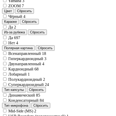
Yamaha
3
ZOOM
7
Цвет
Сбросить
Чёрный
4
Караоке
Сбросить
Да
2
Из-за рубежа
Сбросить
Да
697
Нет
4
Полярная картина
Сбросить
Всенаправленный
18
Гиперкардиоидный
3
Двунаправленный
4
Кардиоидный
68
Лобарный
1
Полукардиоидный
2
Суперкардиоидный
24
Тип капсулы
Сбросить
Динамический
85
Конденсаторный
84
Тип микрофона
Сбросить
Mid-Side (MS)
2