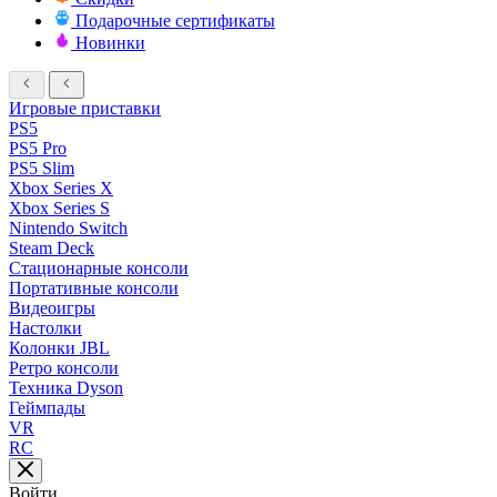
Подарочные сертификаты
Новинки
Игровые приставки
PS5
PS5 Pro
PS5 Slim
Xbox Series X
Xbox Series S
Nintendo Switch
Steam Deck
Стационарные консоли
Портативные консоли
Видеоигры
Настолки
Колонки JBL
Ретро консоли
Техника Dyson
Геймпады
VR
RC
Войти