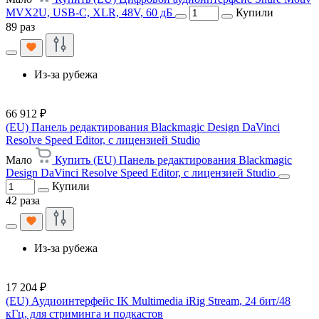
MVX2U, USB-C, XLR, 48V, 60 дБ
Купили
89 раз
Из-за рубежа
66 912 ₽
(EU) Панель редактирования Blackmagic Design DaVinci
Resolve Speed Editor, с лицензией Studio
Мало
Купить (EU) Панель редактирования Blackmagic
Design DaVinci Resolve Speed Editor, с лицензией Studio
Купили
42 раза
Из-за рубежа
17 204 ₽
(EU) Аудиоинтерфейс IK Multimedia iRig Stream, 24 бит/48
кГц, для стриминга и подкастов