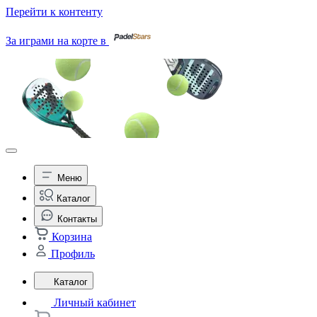
Перейти к контенту
За играми на корте в
Меню
Каталог
Контакты
Корзина
Профиль
Каталог
Личный кабинет