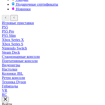
Подарочные сертификаты
Новинки
Игровые приставки
PS5
PS5 Pro
PS5 Slim
Xbox Series X
Xbox Series S
Nintendo Switch
Steam Deck
Стационарные консоли
Портативные консоли
Видеоигры
Настолки
Колонки JBL
Ретро консоли
Техника Dyson
Геймпады
VR
RC
Войти