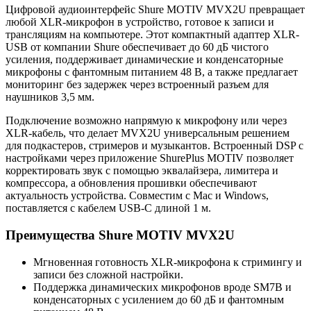
Цифровой аудиоинтерфейс Shure MOTIV MVX2U превращает
любой XLR-микрофон в устройство, готовое к записи и
трансляциям на компьютере. Этот компактный адаптер XLR-
USB от компании Shure обеспечивает до 60 дБ чистого
усиления, поддерживает динамические и конденсаторные
микрофоны с фантомным питанием 48 В, а также предлагает
мониторинг без задержек через встроенный разъем для
наушников 3,5 мм.
Подключение возможно напрямую к микрофону или через
XLR-кабель, что делает MVX2U универсальным решением
для подкастеров, стримеров и музыкантов. Встроенный DSP с
настройками через приложение ShurePlus MOTIV позволяет
корректировать звук с помощью эквалайзера, лимитера и
компрессора, а обновления прошивки обеспечивают
актуальность устройства. Совместим с Mac и Windows,
поставляется с кабелем USB-C длиной 1 м.
Преимущества Shure MOTIV MVX2U
Мгновенная готовность XLR-микрофона к стримингу и
записи без сложной настройки.
Поддержка динамических микрофонов вроде SM7B и
конденсаторных с усилением до 60 дБ и фантомным