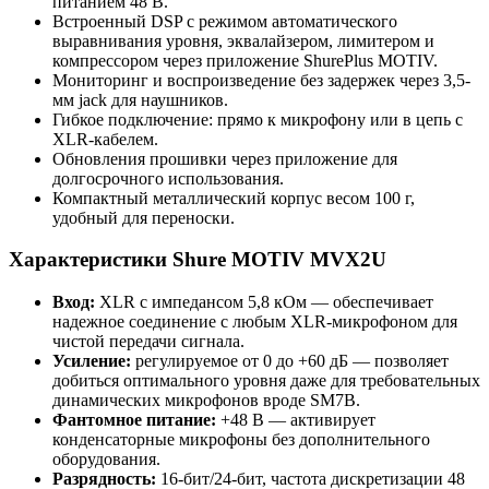
питанием 48 В.
Встроенный DSP с режимом автоматического
выравнивания уровня, эквалайзером, лимитером и
компрессором через приложение ShurePlus MOTIV.
Мониторинг и воспроизведение без задержек через 3,5-
мм jack для наушников.
Гибкое подключение: прямо к микрофону или в цепь с
XLR-кабелем.
Обновления прошивки через приложение для
долгосрочного использования.
Компактный металлический корпус весом 100 г,
удобный для переноски.
Характеристики Shure MOTIV MVX2U
Вход:
XLR с импедансом 5,8 кОм — обеспечивает
надежное соединение с любым XLR-микрофоном для
чистой передачи сигнала.
Усиление:
регулируемое от 0 до +60 дБ — позволяет
добиться оптимального уровня даже для требовательных
динамических микрофонов вроде SM7B.
Фантомное питание:
+48 В — активирует
конденсаторные микрофоны без дополнительного
оборудования.
Разрядность:
16-бит/24-бит, частота дискретизации 48