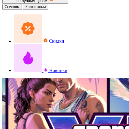
по лучшим ценам
Списком
Картинками
Скидки
Новинки