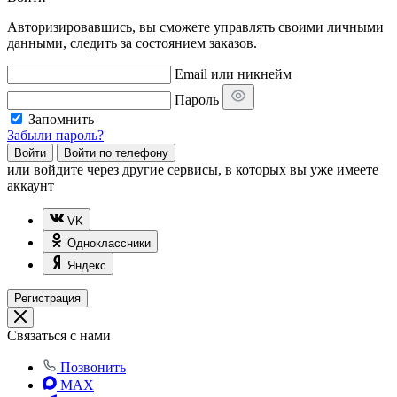
Авторизировавшись, вы сможете управлять своими личными
данными, следить за состоянием заказов.
Email или никнейм
Пароль
Запомнить
Забыли пароль?
Войти
Войти по телефону
или
войдите через другие сервисы, в которых вы уже имеете
аккаунт
VK
Одноклассники
Яндекс
Регистрация
Связаться с нами
Позвонить
MAX