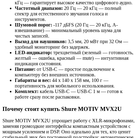
кГц — гарантирует высокое качество цифрового аудио.
Частотный диапазон:
20 Гц — 20 кГц — полный
спектр для естественного звучания голоса и
инструментов.
Шумовой порог:
-117 дБFS (20 Гц — 20 кГц, A-
взвешивание) — минимальный уровень шума для
чистых записей.
Выход для наушников:
3,5 мм, 20 мВт при 32 Ом —
удобный мониторинг без задержек.
LED-индикатор:
трехцветный (зеленый — готовность,
желтый — ошибка, красный — mute) — интуитивная
индикация состояния.
Питание:
от USB-C — простое подключение к
компьютеру без внешних источников.
Габариты и вес:
44 x 140 x 158 мм, 100 г —
портативность для мобильного использования.
Комплект:
кабель USB-C — USB-C 1 м — готов к
работе сразу после распаковки.
Почему стоит купить Shure MOTIV MVX2U
Shure MOTIV MVX2U упрощает работу с XLR-микрофонами,
заменяя громоздкие интерфейсы компактным устройством с
мощным усилением и DSP. Оно идеально для тех, кто ценит
стабильный звук без постоянной подстройки: автоматическое