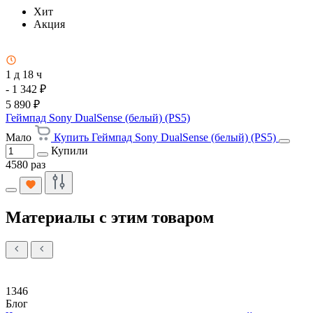
Хит
Акция
1 д 18 ч
- 1 342 ₽
5 890 ₽
Геймпад Sony DualSense (белый) (PS5)
Мало
Купить Геймпад Sony DualSense (белый) (PS5)
Купили
4580 раз
Материалы с этим товаром
1346
Блог