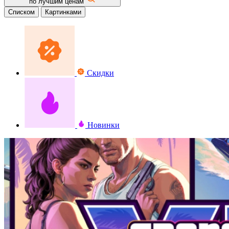
по лучшим ценам
Списком
Картинками
Скидки
Новинки