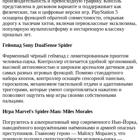
производительность и превосходную графику. Консоль
представлена в дисковом варианте и поддерживает как
физические, так и цифровые версии игр. PlayStation 5
оснащена функцией обратной совместимости, открывая
дорогу к тысячам хитов, включая первоклассные эксклюзивы,
популярную мультиплатформу и нестареющую классику
прошлых лет.
Геймпад Sony DualSense Spider
Фирменный чёрный геймпад с лимитированным принтом
человека-паука. Контроллер отличается удобной эргономикой,
высокой автономностью и широким арсеналом датчиков для
самых разных игровых функций. Помимо стандартного
набора кнопок, контроллер оснащён сенсорной панелью,
гироскопом, механизмом тактильной отдачи и адаптивными
триггерами, которые умеют сопротивляться нажатию и
позволяют ощутить мир игры своими собственными
пальцами.
Игра Marvel's Spider-Man: Miles Morales
Погрузитесь в альтернативный мир современного Нью-Йорка,
наводнённого вооружёнными наёмниками и армией опасных
преступников. Главному герою — Майлсу Моралесу, что
поневоле получил сверхспособности человека-паука —