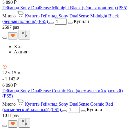
5 890 ₽
Геймпад Sony DualSense Midnight Black (чёрная полночь) (PS5)
Много
Купить Геймпад Sony DualSense Midnight Black
(чёрная полночь) (PS5)
Купили
2597 раз
Хит
Акция
22 ч 15 м
- 1 142 ₽
6 090 ₽
Геймпад Sony DualSense Cosmic Red (космический красный)
(PS5)
Много
Купить Геймпад Sony DualSense Cosmic Red
(космический красный) (PS5)
Купили
1011 раз