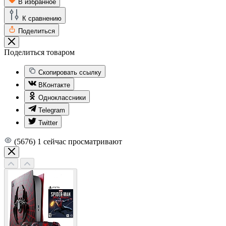
В избранное
К сравнению
Поделиться
Поделиться товаром
Скопировать ссылку
ВКонтакте
Одноклассники
Telegram
Twitter
(5676)
1
сейчас просматривают