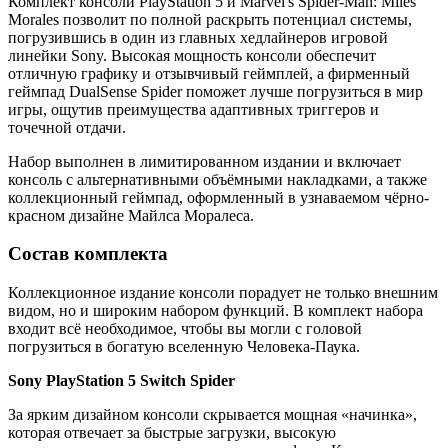
Комплект консоли PlayStation 5 и Marvel's Spider-Man: Miles
Morales позволит по полной раскрыть потенциал системы,
погрузившись в один из главных хедлайнеров игровой
линейки Sony. Высокая мощность консоли обеспечит
отличную графику и отзывчивый геймплей, а фирменный
геймпад DualSense Spider поможет лучше погрузиться в мир
игры, ощутив преимущества адаптивных триггеров и
точечной отдачи.
Набор выполнен в лимитированном издании и включает
консоль с альтернативными объёмными накладками, а также
коллекционный геймпад, оформленный в узнаваемом чёрно-
красном дизайне Майлса Моралеса.
Состав комплекта
Коллекционное издание консоли порадует не только внешним
видом, но и широким набором функций. В комплект набора
входит всё необходимое, чтобы вы могли с головой
погрузиться в богатую вселенную Человека-Паука.
Sony PlayStation 5 Switch Spider
За ярким дизайном консоли скрывается мощная «начинка»,
которая отвечает за быстрые загрузки, высокую