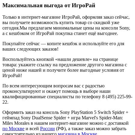
Максимальная выгода от ИгроРай
Только в интернет-магазине ИгроРай, оформляя заказ сейчас,
вы получаете возможность купить товар со скидкой уже
сегодня.Мы предлагаем минимальные цены на консоли Sony,
а с кешбэком от ИгроРай покупка станет ещё выгоднее.
Покупайте сейчас — копите кешбэк и используйте его для
ваших следующих заказов!
Воспользуйтесь кнопкой «нашли дешевле» на странице
товара: укажите ссылку на предложение другого магазина с
ценой ниже нашей и получите более выгодные условия от
ИгроРай!
По всем интересующим вопросам вас с радостью
проконсультируют и окажут помощь в выборе наши
квалифицированные специалисты по телефону 8 (495) 225-99-
22.
Оформить заказ на консоль Sony PlayStation 5 Switch Spider +
геймпад Sony DualSense Spider + игра Marvel's Spider-Man:
Miles Morales в нашем интернет-магазине можно с доставкой
по Москве
и всей
России
(РФ), а также заказ можно забрать
самостоятельно из нашего
магазина в Москве
.