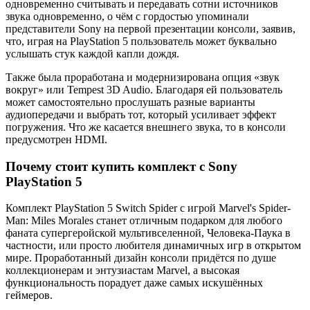
одновременно считывать и передавать сотни источников
звука одновременно, о чём с гордостью упоминали
представители Sony на первой презентации консоли, заявив,
что, играя на PlayStation 5 пользователь может буквально
услышать стук каждой капли дождя.
Также была проработана и модернизирована опция «звук
вокруг» или Tempest 3D Audio. Благодаря ей пользователь
может самостоятельно прослушать разные варианты
аудиопередачи и выбрать тот, который усиливает эффект
погружения. Что же касается внешнего звука, то в консоли
предусмотрен HDMI.
Почему стоит купить комплект с Sony
PlayStation 5
Комплект PlayStation 5 Switch Spider с игрой Marvel's Spider-
Man: Miles Morales станет отличным подарком для любого
фаната супергеройской мультивселенной, Человека-Паука в
частности, или просто любителя динамичных игр в открытом
мире. Проработанный дизайн консоли придётся по душе
коллекционерам и энтузиастам Marvel, а высокая
функциональность порадует даже самых искушённых
геймеров.