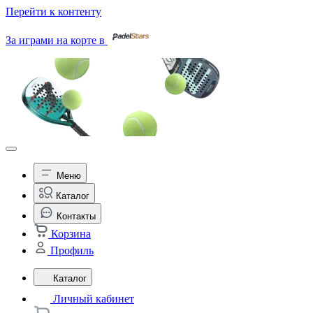
Перейти к контенту
За играми на корте в
Меню
Каталог
Контакты
Корзина
Профиль
Каталог
Личный кабинет