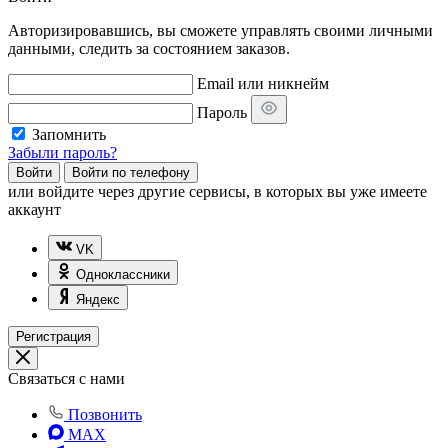
Авторизировавшись, вы сможете управлять своими личными
данными, следить за состоянием заказов.
Email или никнейм
Пароль
Запомнить
Забыли пароль?
Войти
Войти по телефону
или
войдите через другие сервисы, в которых вы уже имеете
аккаунт
VK
Одноклассники
Яндекс
Регистрация
Связаться с нами
Позвонить
MAX