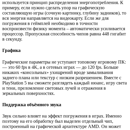
используется принцип распределения энергопотребления. К
примеру, если нужно сделать упор на графическую
составляющую игры (сочную картинку, глубину задников), то
вся энергия направляется на видеокарту. Если же для
погружения в геймплей необходимо в точности
воспроизвести физику момента – автоматически усиливается
процессор. Пропускная способность чипов равна 448 гигабит
в секунду.
Графика
Графические параметры не уступают топовому игровому ПК:
— это 60 fps в 4K, а в сетевых играх — до 120 fps. Больше
никаких «консольных» ухищрений вроде замыливания
заднего плана или текстур с низким разрешением. Вместе с
PlayStation 5 вы сможете разглядеть каждый нюанс, игру света
и тени, преломление световых лучей и отражения в
зеркальных поверхностях.
Поддержка объёмного звука
Звук сильно влияет на эффект погружения в играх. Именно
поэтому на его обработку был выделен отдельный чип,
построенный на графической архитектуре AMD. Он может