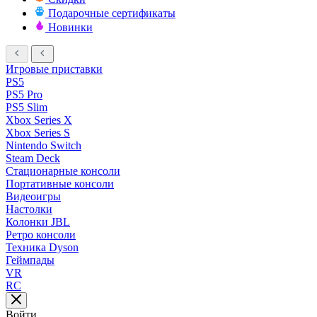
Подарочные сертификаты
Новинки
Игровые приставки
PS5
PS5 Pro
PS5 Slim
Xbox Series X
Xbox Series S
Nintendo Switch
Steam Deck
Стационарные консоли
Портативные консоли
Видеоигры
Настолки
Колонки JBL
Ретро консоли
Техника Dyson
Геймпады
VR
RC
Войти