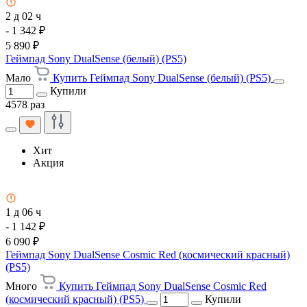
2 д 02 ч
- 1 342 ₽
5 890 ₽
Геймпад Sony DualSense (белый) (PS5)
Мало
Купить Геймпад Sony DualSense (белый) (PS5)
Купили
4578 раз
Хит
Акция
1 д 06 ч
- 1 142 ₽
6 090 ₽
Геймпад Sony DualSense Cosmic Red (космический красный)
(PS5)
Много
Купить Геймпад Sony DualSense Cosmic Red
(космический красный) (PS5)
Купили