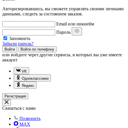
Авторизировавшись, вы сможете управлять своими личными
данными, следить за состоянием заказов.
Email или никнейм
Пароль
Запомнить
Забыли пароль?
Войти
Войти по телефону
или
войдите через другие сервисы, в которых вы уже имеете
аккаунт
VK
Одноклассники
Яндекс
Регистрация
Связаться с нами
Позвонить
MAX