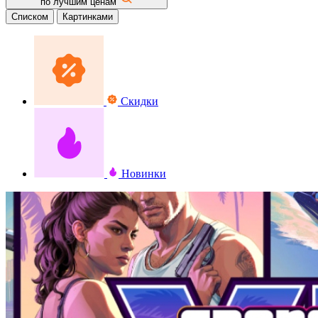
по лучшим ценам
Списком
Картинками
Скидки
Новинки