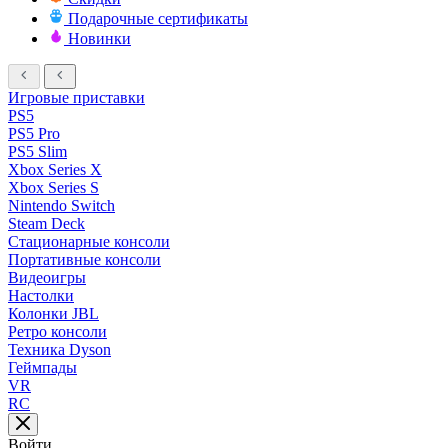
Подарочные сертификаты
Новинки
Игровые приставки
PS5
PS5 Pro
PS5 Slim
Xbox Series X
Xbox Series S
Nintendo Switch
Steam Deck
Стационарные консоли
Портативные консоли
Видеоигры
Настолки
Колонки JBL
Ретро консоли
Техника Dyson
Геймпады
VR
RC
Войти