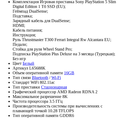
Комплектация
Игровая приставка Sony PlayStation 5 Slim
Digital Edition 1 Тб SSD (EU);
Геймпад DualSense;
Подставка;
Зарядный кабель для DualSense;
HDMI;
Кабель питания;
Инструкция;
Руль Thrustmaster T300 Ferrari Integral Rw Alcantara EU;
Педали;
Стойка для руля Wheel Stand Pro;
Подписка PlayStation Plus Deluxe на 3 месяца (Турецкая);
Без игр
Цвет
Белый
Артикул
L65688K
Объем оперативной памяти
16GB
Тип связи
Bluetooth
/
Wi-Fi
Стандарт WiFi
802.11ac
Тип приставки
Стационарная
Графический процессор
AMD Radeon RDNA 2
Максимальное разрешение
8K
Частота процессора
3.5 ГГц
Производительность системы при вычислениях с
плавающей точкой
10.28 TFLOPS
Тип оперативной памяти
GDDR6