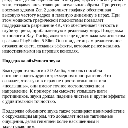
тени, создавая впечатляющие визуальные образы. Процессор с
восемью ядрами Zen 2 дополняет графику, обеспечивая
высокую частоту кадров и плавную динамику в играх. При
этом мощность графической подсистемы позволяет
поддерживать разрешение 4K, что обеспечивает четкость и
глубину цвета, приближенную к реальному миру. Поддержка
технологии Ray Tracing является еще одним важным аспектом
графики PlayStation 5 Slim. Она придает играм реалистичное
отражение света, создавая эффекты, которые ранее казались
недостижимыми на игровых консолях.
Поддержка объёмного звука
Благодаря технологии 3D Audio, консоль способна
воспроизводить аудио в трехмерном пространстве. Это
означает, что звуки в играх не просто «слышны» или
«неслышны», они имеют точное местоположение и
направление. К примеру, вы сможете услышать шаги
противников, звуки дождя, падение листьев и другие эффекты
с удивительной точностью.
Поддержка объемного звука также расширяет взаимодействие
с окружающим миром, что добавляет новые тактильные
ощущения, делая геймплей более насыщенным и
захватывающим.