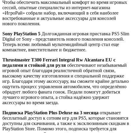
Чтобы обеспечить максимальный комфорт во время игровых
сессий, опытные специалисты из интернет-магазина
«ИгроРай» собрали набор, включающий в себя наиболее
востребованные и актуальные аксессуары для консолей
нового поколения.
Sony PlayStation 5
Долгожданная игровая приставка PS5 Slim
Digital от Sony - представитель нового поколения консолей.
Теперь всеми любимый мультемидийный центр стал еще
компактнее, вместительнее и бюджетнее.
Thrustmaster T300 Ferrari Integral Rw Alcantara EU с
педалями и стойкой для руля
обеспечивают незабываемый
игровой опыт благодаря реалистичной обратной связи,
высокому качеству изготовления и специальной поддержке
игр. Благодаря этому аксессуару, вы сможете крайне детально
ощутить процесс управления автомобилем, что определённо
обрадует любого фаната гонок. Педали помогут добиться
лучшего игрового опыта, а стойка надёжно удержит
аксессуары во время заезда.
Подписка PlayStation Plus Deluxe на 3 месяца
открывает
бесплатный доступ к сотням игр для PS5, которые становятся
доступны для скачивания, а также к эксклюзивным скидкам в
PlayStation Store. Помимо этого, подписка требуется для