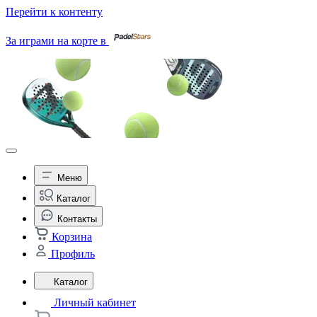
Перейти к контенту
За играми на корте в
Меню
Каталог
Контакты
Корзина
Профиль
Каталог
Личный кабинет