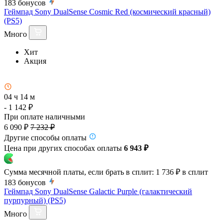
183
бонусов
Геймпад Sony DualSense Cosmic Red (космический красный)
(PS5)
Много
Хит
Акция
04 ч 14 м
- 1 142 ₽
При оплате наличными
6 090 ₽
7 232 ₽
Другие способы оплаты
Цена при других способах оплаты
6 943 ₽
Сумма месячной платы, если брать в сплит:
1 736 ₽
в сплит
183
бонусов
Геймпад Sony DualSense Galactic Purple (галактический
пурпурный) (PS5)
Много