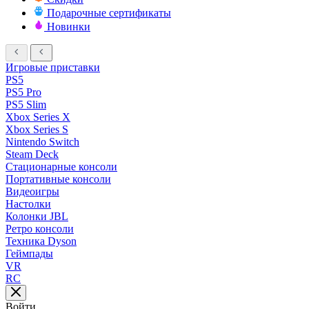
Подарочные сертификаты
Новинки
Игровые приставки
PS5
PS5 Pro
PS5 Slim
Xbox Series X
Xbox Series S
Nintendo Switch
Steam Deck
Стационарные консоли
Портативные консоли
Видеоигры
Настолки
Колонки JBL
Ретро консоли
Техника Dyson
Геймпады
VR
RC
Войти