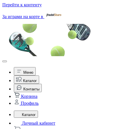
Перейти к контенту
За играми на корте в
Меню
Каталог
Контакты
Корзина
Профиль
Каталог
Личный кабинет