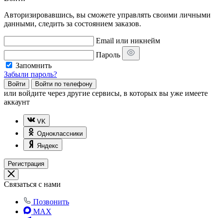
Авторизировавшись, вы сможете управлять своими личными
данными, следить за состоянием заказов.
Email или никнейм
Пароль
Запомнить
Забыли пароль?
Войти
Войти по телефону
или
войдите через другие сервисы, в которых вы уже имеете
аккаунт
VK
Одноклассники
Яндекс
Регистрация
Связаться с нами
Позвонить
MAX