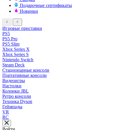
Подарочные сертификаты
Новинки
Игровые приставки
PS5
PS5 Pro
PS5 Slim
Xbox Series X
Xbox Series S
Nintendo Switch
Steam Deck
Стационарные консоли
Портативные консоли
Видеоигры
Настолки
Колонки JBL
Ретро консоли
Техника Dyson
Геймпады
VR
RC
Войти