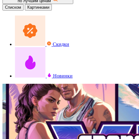
по лучшим ценам
Списком
Картинками
Скидки
Новинки