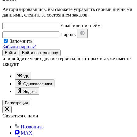
Авторизировавшись, вы сможете управлять своими личными
данными, следить за состоянием заказов.
Email или никнейм
Пароль
Запомнить
Забыли пароль?
Войти
Войти по телефону
или
войдите через другие сервисы, в которых вы уже имеете
аккаунт
VK
Одноклассники
Яндекс
Регистрация
Связаться с нами
Позвонить
MAX