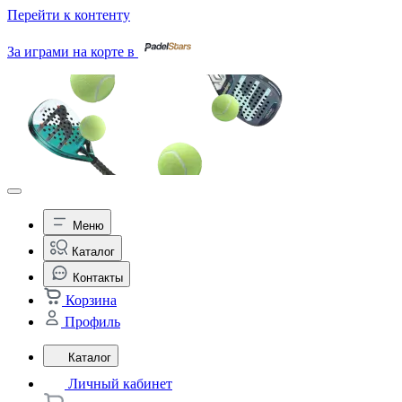
Перейти к контенту
За играми на корте в
Меню
Каталог
Контакты
Корзина
Профиль
Каталог
Личный кабинет