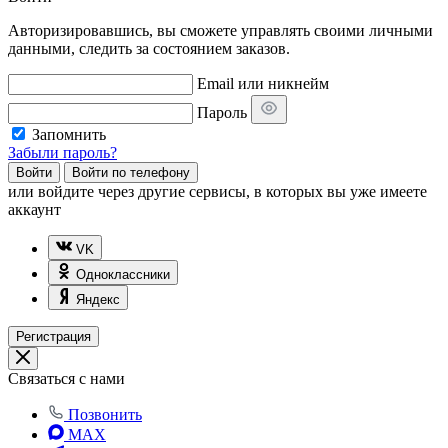
Авторизировавшись, вы сможете управлять своими личными
данными, следить за состоянием заказов.
Email или никнейм
Пароль
Запомнить
Забыли пароль?
Войти
Войти по телефону
или
войдите через другие сервисы, в которых вы уже имеете
аккаунт
VK
Одноклассники
Яндекс
Регистрация
Связаться с нами
Позвонить
MAX