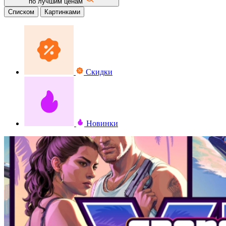
по лучшим ценам
Списком
Картинками
Скидки
Новинки