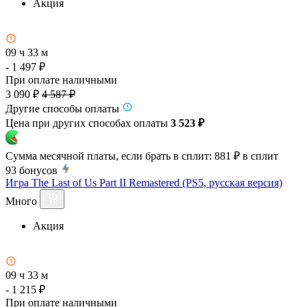
Акция
09 ч 33 м
- 1 497 ₽
При оплате наличными
3 090 ₽
4 587 ₽
Другие способы оплаты
Цена при других способах оплаты
3 523 ₽
Сумма месячной платы, если брать в сплит:
881 ₽
в сплит
93
бонусов
Игра The Last of Us Part II Remastered (PS5, русская версия)
Много
Акция
09 ч 33 м
- 1 215 ₽
При оплате наличными