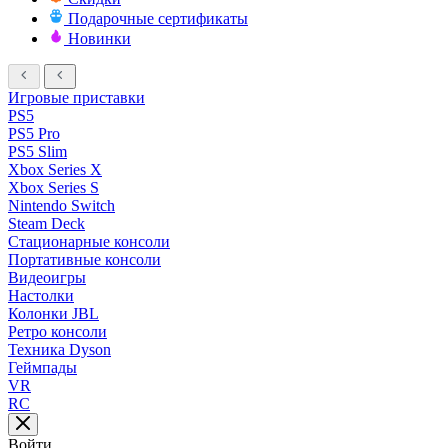
Подарочные сертификаты
Новинки
Игровые приставки
PS5
PS5 Pro
PS5 Slim
Xbox Series X
Xbox Series S
Nintendo Switch
Steam Deck
Стационарные консоли
Портативные консоли
Видеоигры
Настолки
Колонки JBL
Ретро консоли
Техника Dyson
Геймпады
VR
RC
Войти