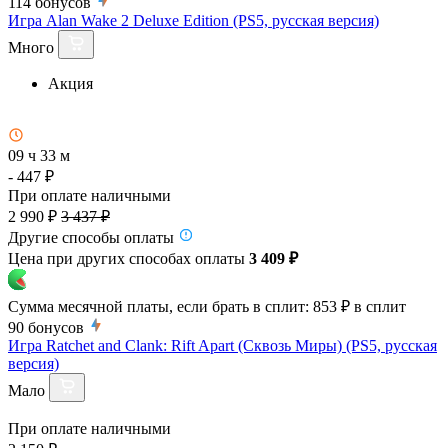
114
бонусов
Игра Alan Wake 2 Deluxe Edition (PS5, русская версия)
Много
Акция
09 ч 33 м
- 447 ₽
При оплате наличными
2 990 ₽
3 437 ₽
Другие способы оплаты
Цена при других способах оплаты
3 409 ₽
Сумма месячной платы, если брать в сплит:
853 ₽
в сплит
90
бонусов
Игра Ratchet and Clank: Rift Apart (Сквозь Миры) (PS5, русская
версия)
Мало
При оплате наличными