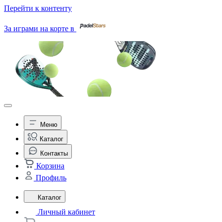
Перейти к контенту
За играми на корте в
Меню
Каталог
Контакты
Корзина
Профиль
Каталог
Личный кабинет