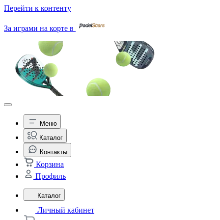
Перейти к контенту
За играми на корте в
Меню
Каталог
Контакты
Корзина
Профиль
Каталог
Личный кабинет