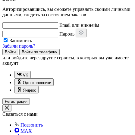
Авторизировавшись, вы сможете управлять своими личными
данными, следить за состоянием заказов.
Email или никнейм
Пароль
Запомнить
Забыли пароль?
Войти
Войти по телефону
или
войдите через другие сервисы, в которых вы уже имеете
аккаунт
VK
Одноклассники
Яндекс
Регистрация
Связаться с нами
Позвонить
MAX