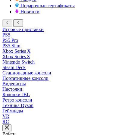
Подарочные сертификаты
Новинки
Игровые приставки
PS5
PS5 Pro
PS5 Slim
Xbox Series X
Xbox Series S
Nintendo Switch
Steam Deck
Стационарные консоли
Портативные консоли
Видеоигры
Настолки
Колонки JBL
Ретро консоли
Техника Dyson
Геймпады
VR
RC
Войти