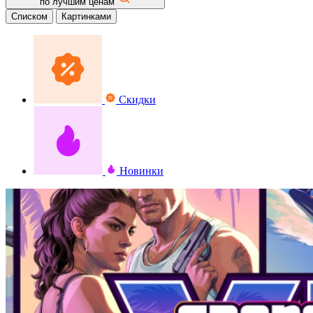
по лучшим ценам
Списком
Картинками
Скидки
Новинки