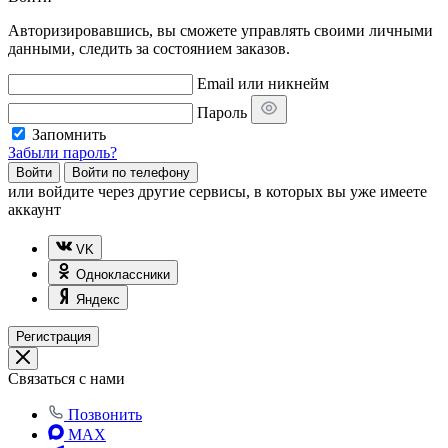
Авторизировавшись, вы сможете управлять своими личными
данными, следить за состоянием заказов.
Email или никнейм
Пароль
Запомнить
Забыли пароль?
Войти
Войти по телефону
или
войдите через другие сервисы, в которых вы уже имеете
аккаунт
VK
Одноклассники
Яндекс
Регистрация
Связаться с нами
Позвонить
MAX