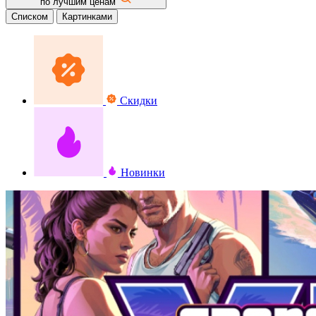
по лучшим ценам
Списком
Картинками
Скидки
Новинки