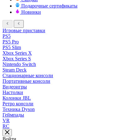
Подарочные сертификаты
Новинки
Игровые приставки
PS5
PS5 Pro
PS5 Slim
Xbox Series X
Xbox Series S
Nintendo Switch
Steam Deck
Стационарные консоли
Портативные консоли
Видеоигры
Настолки
Колонки JBL
Ретро консоли
Техника Dyson
Геймпады
VR
RC
Войти