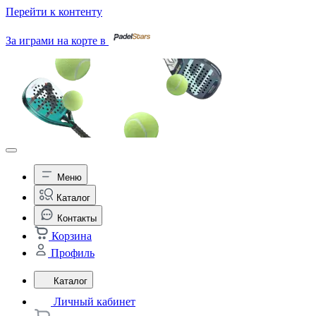
Перейти к контенту
За играми на корте в
Меню
Каталог
Контакты
Корзина
Профиль
Каталог
Личный кабинет