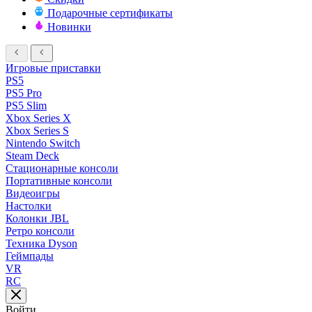
Подарочные сертификаты
Новинки
Игровые приставки
PS5
PS5 Pro
PS5 Slim
Xbox Series X
Xbox Series S
Nintendo Switch
Steam Deck
Стационарные консоли
Портативные консоли
Видеоигры
Настолки
Колонки JBL
Ретро консоли
Техника Dyson
Геймпады
VR
RC
Войти