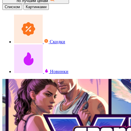
по лучшим ценам
Списком
Картинками
Скидки
Новинки