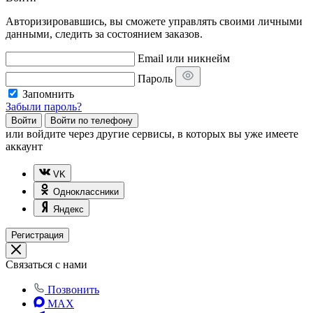
Авторизировавшись, вы сможете управлять своими личными
данными, следить за состоянием заказов.
Email или никнейм
Пароль
Запомнить
Забыли пароль?
Войти
Войти по телефону
или
войдите через другие сервисы, в которых вы уже имеете
аккаунт
VK
Одноклассники
Яндекс
Регистрация
Связаться с нами
Позвонить
MAX