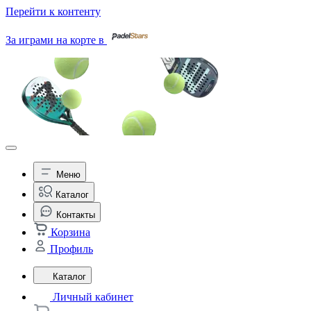
Перейти к контенту
За играми на корте в
Меню
Каталог
Контакты
Корзина
Профиль
Каталог
Личный кабинет