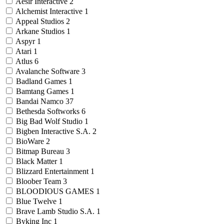
Aesir Interactive
2
Alchemist Interactive
1
Appeal Studios
2
Arkane Studios
1
Aspyr
1
Atari
1
Atlus
6
Avalanche Software
3
Badland Games
1
Bamtang Games
1
Bandai Namco
37
Bethesda Softworks
6
Big Bad Wolf Studio
1
Bigben Interactive S.A.
2
BioWare
2
Bitmap Bureau
3
Black Matter
1
Blizzard Entertainment
1
Bloober Team
3
BLOODIOUS GAMES
1
Blue Twelve
1
Brave Lamb Studio S.A.
1
Byking Inc
1