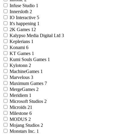
Infuse Studio
1
Innersloth
2
IO Interactive
5
It's happening
1
2K Games
12
Kalypso Media Digital Ltd
3
Keplerians
1
Konami
6
KT Games
1
Kumi Souls Games
1
Kylotonn
2
MachineGames
1
Marvelous
3
Maximum Games
7
MergeGames
2
Meridiem
1
Microsoft Studios
2
Microïds
21
Milestone
6
MODUS
2
Mojang Studios
2
Monstars Inc.
1