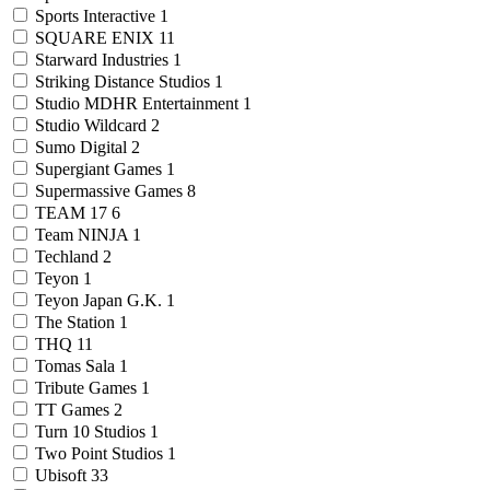
Sports Interactive
1
SQUARE ENIX
11
Starward Industries
1
Striking Distance Studios
1
Studio MDHR Entertainment
1
Studio Wildcard
2
Sumo Digital
2
Supergiant Games
1
Supermassive Games
8
TEAM 17
6
Team NINJA
1
Techland
2
Teyon
1
Teyon Japan G.K.
1
The Station
1
THQ
11
Tomas Sala
1
Tribute Games
1
TT Games
2
Turn 10 Studios
1
Two Point Studios
1
Ubisoft
33