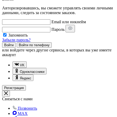
Авторизировавшись, вы сможете управлять своими личными
данными, следить за состоянием заказов.
Email или никнейм
Пароль
Запомнить
Забыли пароль?
Войти
Войти по телефону
или
войдите через другие сервисы, в которых вы уже имеете
аккаунт
VK
Одноклассники
Яндекс
Регистрация
Связаться с нами
Позвонить
MAX