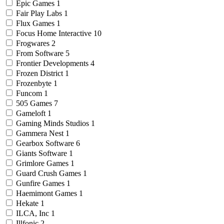
Epic Games
1
Fair Play Labs
1
Flux Games
1
Focus Home Interactive
10
Frogwares
2
From Software
5
Frontier Developments
4
Frozen District
1
Frozenbyte
1
Funcom
1
505 Games
7
Gameloft
1
Gaming Minds Studios
1
Gammera Nest
1
Gearbox Software
6
Giants Software
1
Grimlore Games
1
Guard Crush Games
1
Gunfire Games
1
Haemimont Games
1
Hekate
1
ILCA, Inc
1
Illfonic
2