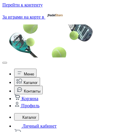
Перейти к контенту
За играми на корте в
Меню
Каталог
Контакты
Корзина
Профиль
Каталог
Личный кабинет