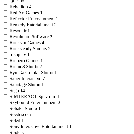
Question
1
Rebellion
4
Red Art Games
1
Reflector Entertainment
1
Remedy Entertainment
2
Resonair
1
Revolution Software
2
Rockstar Games
4
Rocksteady Studios
2
rokaplay
1
Romero Games
1
Round8 Studio
2
Ryu Ga Gotoku Studio
1
Saber Interactive
7
Sabotage Studio
1
Sega
14
SIMTERACT Sp. z o.o.
1
Skybound Entertainment
2
Sobaka Studio
1
Soedesco
5
Soleil
1
Sony Interactive Entertainment
1
Spiders
1