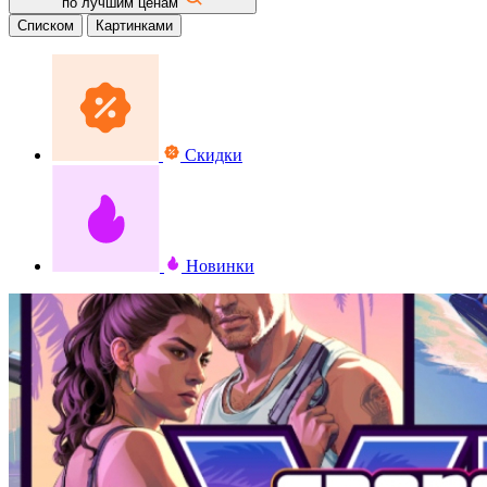
по лучшим ценам
Списком
Картинками
Скидки
Новинки