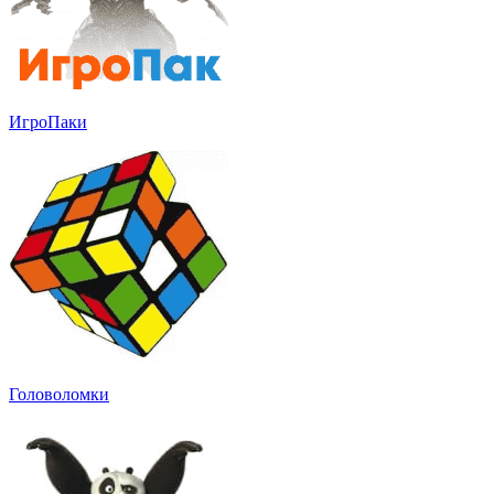
ИгроПаки
Головоломки