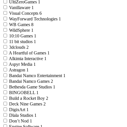
UltiZeroGames
1
Vanillaware
1
Visual Concepts
6
WayForward Technologies
1
WB Games
8
WildSphere
1
10:10 Games
1
11 bit studios
1
3dclouds
2
A Heartful of Games
1
Alkimia Interactive
1
Aspyr Media
1
Astragon
1
Bandai Namco Entertainment
1
Bandai Namco Games
2
Bethesda Game Studios
1
BINGOBELL
1
Build a Rocket Boy
2
Deck Nine Games
2
DigixArt
1
Dlala Studios
1
Don’t Nod
1
Engine Software
1