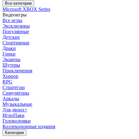
Все категории
Microsoft XBOX Series
Видеоигры
Все игры
Эксклюзивы
Популярные
Детские
Спортивные
Драки
Гонки
Экшены
Шутеры
Приключения
Хоррор
RPG
Стратегии
Симуляторы
Аркады
Музыкальные
Для двоих+
ИгроПаки
Головоломки
Коллекционные издания
Категория