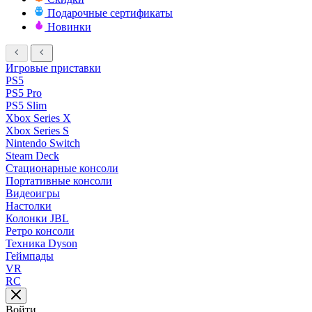
Подарочные сертификаты
Новинки
Игровые приставки
PS5
PS5 Pro
PS5 Slim
Xbox Series X
Xbox Series S
Nintendo Switch
Steam Deck
Стационарные консоли
Портативные консоли
Видеоигры
Настолки
Колонки JBL
Ретро консоли
Техника Dyson
Геймпады
VR
RC
Войти