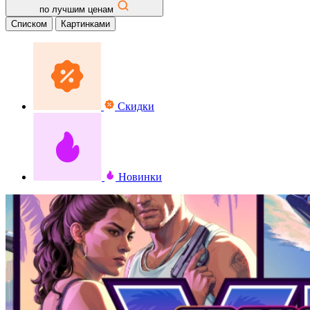
по лучшим ценам
Списком
Картинками
Скидки
Новинки