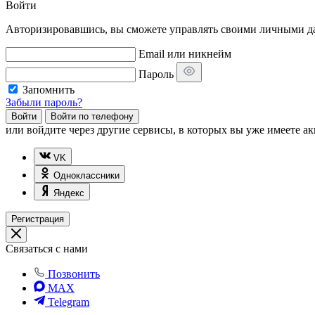
Войти
Авторизировавшись, вы сможете управлять своими личными дан
Email или никнейм
Пароль
Запомнить
Забыли пароль?
Войти
Войти по телефону
или
войдите через другие сервисы, в которых вы уже имеете ак
VK
Одноклассники
Яндекс
Регистрация
Связаться с нами
Позвонить
MAX
Telegram