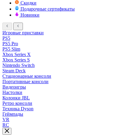
Скидки
Подарочные сертификаты
Новинки
Игровые приставки
PS5
PS5 Pro
PS5 Slim
Xbox Series X
Xbox Series S
Nintendo Switch
Steam Deck
Стационарные консоли
Портативные консоли
Видеоигры
Настолки
Колонки JBL
Ретро консоли
Техника Dyson
Геймпады
VR
RC