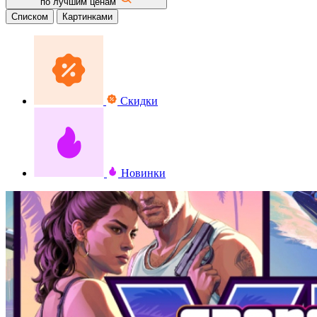
по лучшим ценам
Списком
Картинками
Скидки
Новинки