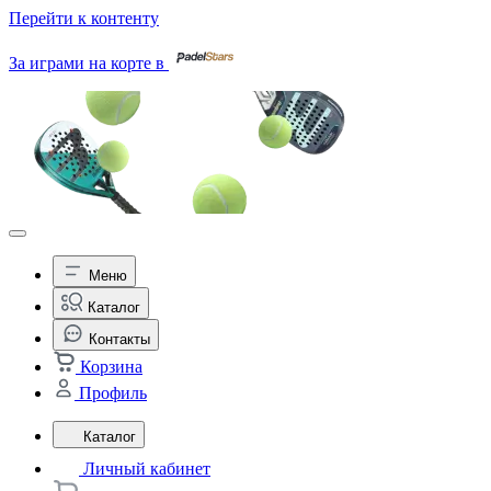
Перейти к контенту
За играми на корте в
Меню
Каталог
Контакты
Корзина
Профиль
Каталог
Личный кабинет