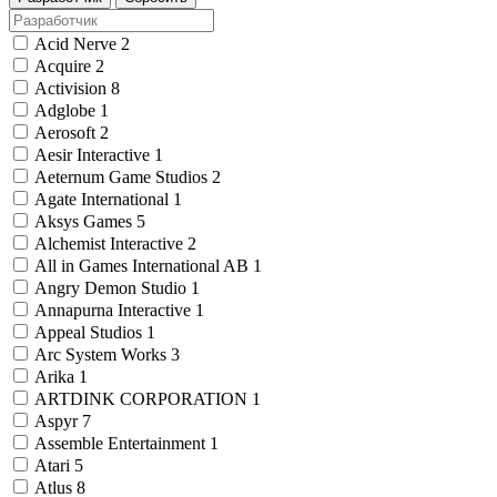
Acid Nerve
2
Acquire
2
Activision
8
Adglobe
1
Aerosoft
2
Aesir Interactive
1
Aeternum Game Studios
2
Agate International
1
Aksys Games
5
Alchemist Interactive
2
All in Games International AB
1
Angry Demon Studio
1
Annapurna Interactive
1
Appeal Studios
1
Arc System Works
3
Arika
1
ARTDINK CORPORATION
1
Aspyr
7
Assemble Entertainment
1
Atari
5
Atlus
8