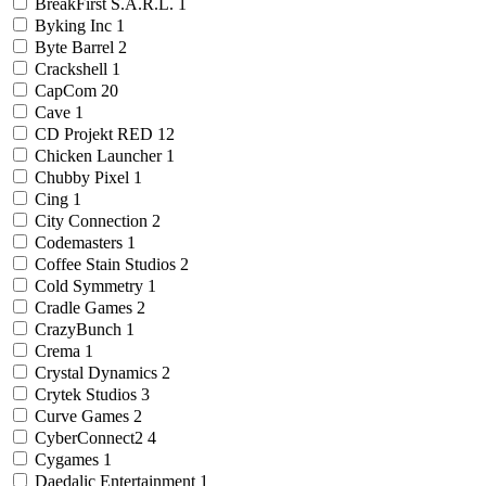
BreakFirst S.A.R.L.
1
Byking Inc
1
Byte Barrel
2
Crackshell
1
CapCom
20
Cave
1
CD Projekt RED
12
Chicken Launcher
1
Chubby Pixel
1
Cing
1
City Connection
2
Codemasters
1
Coffee Stain Studios
2
Cold Symmetry
1
Cradle Games
2
CrazyBunch
1
Crema
1
Crystal Dynamics
2
Crytek Studios
3
Curve Games
2
CyberConnect2
4
Cygames
1
Daedalic Entertainment
1