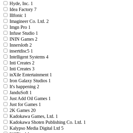
Hyde, Inc.
1
Idea Factory
7
Illfonic
1
Imagineer Co. Ltd.
2
Imgn Pro
1
Infuse Studio
1
ININ Games
2
Innersloth
2
insertdisc5
1
Intelligent Systems
4
Inti Creates
2
Inti Creates
3
inXile Entertainment
1
Iron Galaxy Studios
1
It's happening
2
JanduSoft
1
Just Add Oil Games
1
Just for Games
1
2K Games
20
Kadokawa Games, Ltd.
1
Kadokawa Shoten Publishing Co. Ltd.
1
Kalypso Media Digital Ltd
5