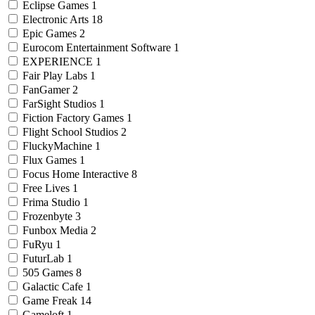
Eclipse Games
1
Electronic Arts
18
Epic Games
2
Eurocom Entertainment Software
1
EXPERIENCE
1
Fair Play Labs
1
FanGamer
2
FarSight Studios
1
Fiction Factory Games
1
Flight School Studios
2
FluckyMachine
1
Flux Games
1
Focus Home Interactive
8
Free Lives
1
Frima Studio
1
Frozenbyte
3
Funbox Media
2
FuRyu
1
FuturLab
1
505 Games
8
Galactic Cafe
1
Game Freak
14
Gameloft
1