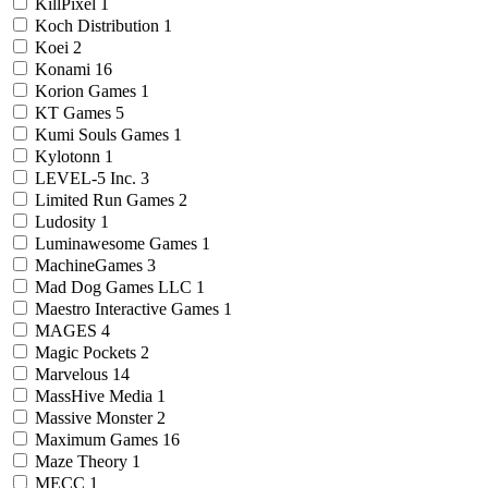
KillPixel
1
Koch Distribution
1
Koei
2
Konami
16
Korion Games
1
KT Games
5
Kumi Souls Games
1
Kylotonn
1
LEVEL-5 Inc.
3
Limited Run Games
2
Ludosity
1
Luminawesome Games
1
MachineGames
3
Mad Dog Games LLC
1
Maestro Interactive Games
1
MAGES
4
Magic Pockets
2
Marvelous
14
MassHive Media
1
Massive Monster
2
Maximum Games
16
Maze Theory
1
MECC
1