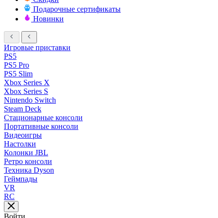
Подарочные сертификаты
Новинки
Игровые приставки
PS5
PS5 Pro
PS5 Slim
Xbox Series X
Xbox Series S
Nintendo Switch
Steam Deck
Стационарные консоли
Портативные консоли
Видеоигры
Настолки
Колонки JBL
Ретро консоли
Техника Dyson
Геймпады
VR
RC
Войти