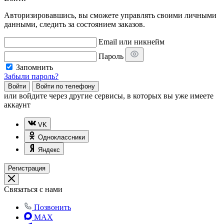
Авторизировавшись, вы сможете управлять своими личными
данными, следить за состоянием заказов.
Email или никнейм
Пароль
Запомнить
Забыли пароль?
Войти
Войти по телефону
или
войдите через другие сервисы, в которых вы уже имеете
аккаунт
VK
Одноклассники
Яндекс
Регистрация
Связаться с нами
Позвонить
MAX