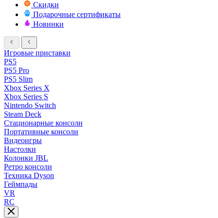
Скидки
Подарочные сертификаты
Новинки
Игровые приставки
PS5
PS5 Pro
PS5 Slim
Xbox Series X
Xbox Series S
Nintendo Switch
Steam Deck
Стационарные консоли
Портативные консоли
Видеоигры
Настолки
Колонки JBL
Ретро консоли
Техника Dyson
Геймпады
VR
RC