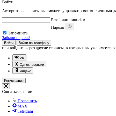
Войти
Авторизировавшись, вы сможете управлять своими личными дан
Email или никнейм
Пароль
Запомнить
Забыли пароль?
Войти
Войти по телефону
или
войдите через другие сервисы, в которых вы уже имеете ак
VK
Одноклассники
Яндекс
Регистрация
Связаться с нами
Позвонить
MAX
Telegram