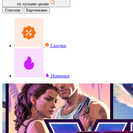
по лучшим ценам
Списком
Картинками
Скидки
Новинки