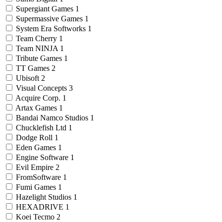
Supergiant Games
1
Supermassive Games
1
System Era Softworks
1
Team Cherry
1
Team NINJA
1
Tribute Games
1
TT Games
2
Ubisoft
2
Visual Concepts
3
Acquire Corp.
1
Artax Games
1
Bandai Namco Studios
1
Chucklefish Ltd
1
Dodge Roll
1
Eden Games
1
Engine Software
1
Evil Empire
2
FromSoftware
1
Fumi Games
1
Hazelight Studios
1
HEXADRIVE
1
Koei Tecmo
2