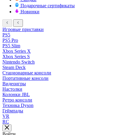
Подарочные сертификаты
Новинки
Игровые приставки
PS5
PS5 Pro
PS5 Slim
Xbox Series X
Xbox Series S
Nintendo Switch
Steam Deck
Стационарные консоли
Портативные консоли
Видеоигры
Настолки
Колонки JBL
Ретро консоли
Техника Dyson
Геймпады
VR
RC
Войти