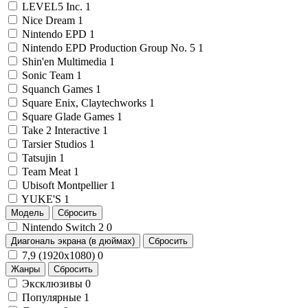
LEVEL5 Inc.
1
Nice Dream
1
Nintendo EPD
1
Nintendo EPD Production Group No. 5
1
Shin'en Multimedia
1
Sonic Team
1
Squanch Games
1
Square Enix, Claytechworks
1
Square Glade Games
1
Take 2 Interactive
1
Tarsier Studios
1
Tatsujin
1
Team Meat
1
Ubisoft Montpellier
1
YUKE'S
1
Модель
Сбросить
Nintendo Switch 2
0
Диагональ экрана (в дюймах)
Сбросить
7,9 (1920x1080)
0
Жанры
Сбросить
Эксклюзивы
0
Популярные
1