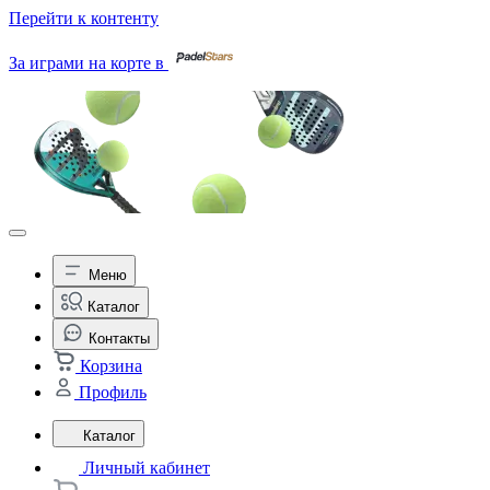
Перейти к контенту
За играми на корте в
Меню
Каталог
Контакты
Корзина
Профиль
Каталог
Личный кабинет