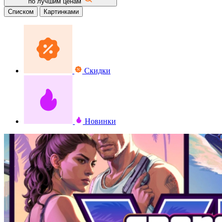
по лучшим ценам
Списком
Картинками
Скидки
Новинки