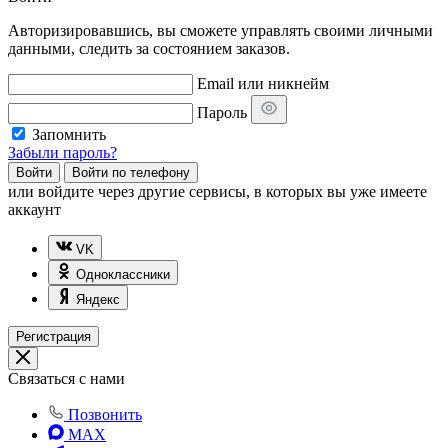
Авторизировавшись, вы сможете управлять своими личными
данными, следить за состоянием заказов.
Email или никнейм
Пароль
Запомнить
Забыли пароль?
Войти
Войти по телефону
или
войдите через другие сервисы, в которых вы уже имеете
аккаунт
VK
Одноклассники
Яндекс
Регистрация
Связаться с нами
Позвонить
MAX