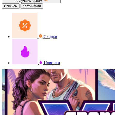
по лучшим ценам
Списком
Картинками
Скидки
Новинки