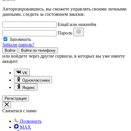
Авторизировавшись, вы сможете управлять своими личными
данными, следить за состоянием заказов.
Email или никнейм
Пароль
Запомнить
Забыли пароль?
Войти
Войти по телефону
или
войдите через другие сервисы, в которых вы уже имеете
аккаунт
VK
Одноклассники
Яндекс
Регистрация
Связаться с нами
Позвонить
MAX