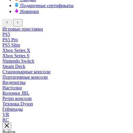
Подарочные сертификаты
Новинки
Игровые приставки
PS5
PS5 Pro
PS5 Slim
Xbox Series X
Xbox Series S
Nintendo Switch
Steam Deck
Стационарные консоли
Портативные консоли
Видеоигры
Настолки
Колонки JBL
Ретро консоли
Техника Dyson
Геймпады
VR
RC
Войти