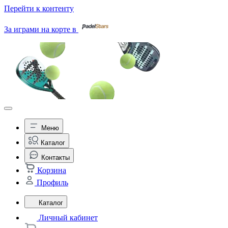
Перейти к контенту
За играми на корте в
Меню
Каталог
Контакты
Корзина
Профиль
Каталог
Личный кабинет