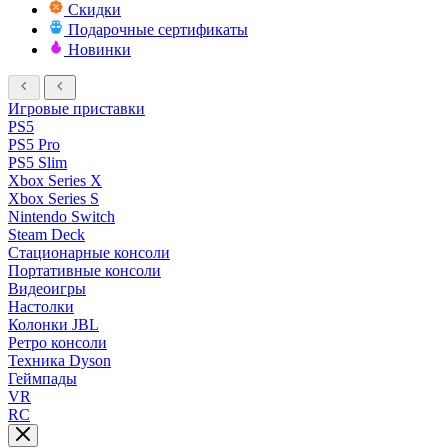
Скидки
Подарочные сертификаты
Новинки
Игровые приставки
PS5
PS5 Pro
PS5 Slim
Xbox Series X
Xbox Series S
Nintendo Switch
Steam Deck
Стационарные консоли
Портативные консоли
Видеоигры
Настолки
Колонки JBL
Ретро консоли
Техника Dyson
Геймпады
VR
RC