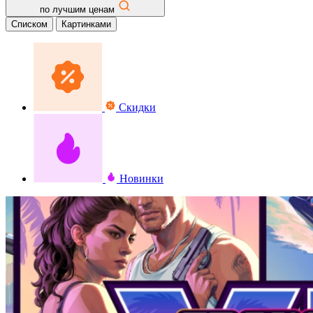
по лучшим ценам
Списком
Картинками
Скидки
Новинки