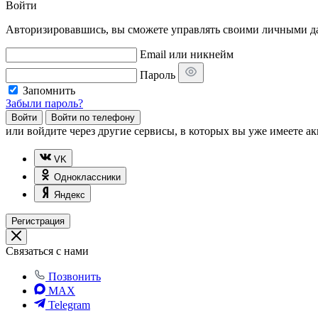
Войти
Авторизировавшись, вы сможете управлять своими личными дан
Email или никнейм
Пароль
Запомнить
Забыли пароль?
Войти
Войти по телефону
или
войдите через другие сервисы, в которых вы уже имеете ак
VK
Одноклассники
Яндекс
Регистрация
Связаться с нами
Позвонить
MAX
Telegram