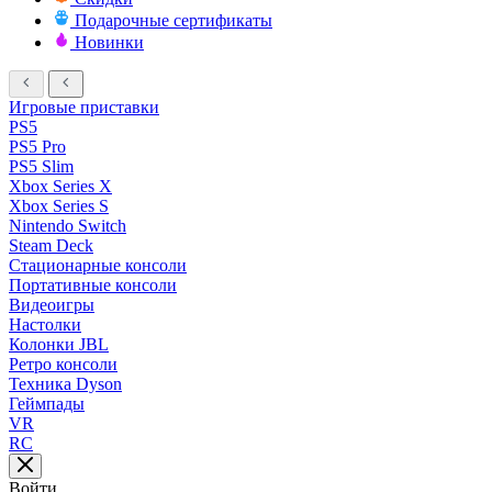
Подарочные сертификаты
Новинки
Игровые приставки
PS5
PS5 Pro
PS5 Slim
Xbox Series X
Xbox Series S
Nintendo Switch
Steam Deck
Стационарные консоли
Портативные консоли
Видеоигры
Настолки
Колонки JBL
Ретро консоли
Техника Dyson
Геймпады
VR
RC
Войти