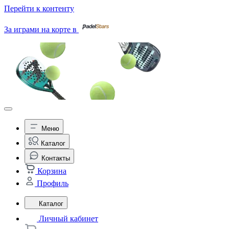
Перейти к контенту
За играми на корте в
Меню
Каталог
Контакты
Корзина
Профиль
Каталог
Личный кабинет