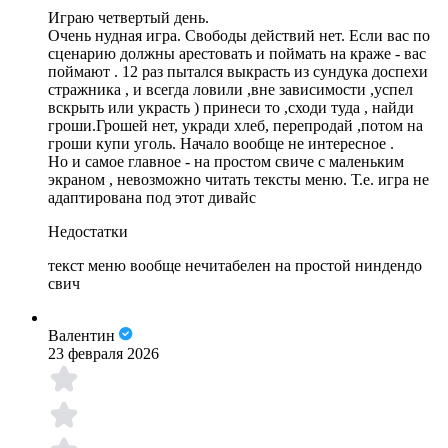
Играю четвертый день.
Очень нудная игра. Свободы действий нет. Если вас по
сценарию должны арестовать и поймать на краже - вас
поймают . 12 раз пытался выкрасть из сундука доспехи
стражника , и всегда ловили ,вне зависимости ,успел
вскрыть или украсть ) принеси то ,сходи туда , найди
гроши.Грошей нет, укради хлеб, перепродай ,потом на
гроши купи уголь. Начало вообще не интересное .
Но и самое главное - на простом свиче с маленьким
экраном , невозможно читать тексты меню. Т.е. игра не
адаптирована под этот дивайс
Недостатки
текст меню вообще нечитабелен на простой ниндендо
свич
Валентин
23 февраля 2026