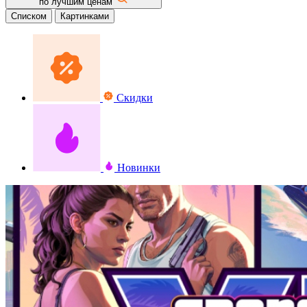
по лучшим ценам
Списком
Картинками
Скидки
Новинки