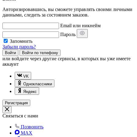
Авторизировавшись, вы сможете управлять своими личными
данными, следить за состоянием заказов.
Email или никнейм
Пароль
Запомнить
Забыли пароль?
Войти
Войти по телефону
или
войдите через другие сервисы, в которых вы уже имеете
аккаунт
VK
Одноклассники
Яндекс
Регистрация
Связаться с нами
Позвонить
MAX