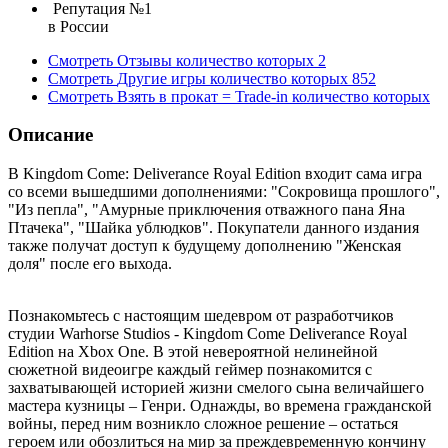
Репутация №1
в России
Смотреть
Отзывы
количество которых
2
Смотреть
Другие игры
количество которых
852
Смотреть
Взять в прокат = Trade-in
количество которых
Описание
В Kingdom Come: Deliverance Royal Edition входит сама игра
со всеми вышедшими дополнениями: "Сокровища прошлого",
"Из пепла", "Амурные приключения отважного пана Яна
Птачека", "Шайка ублюдков". Покупатели данного издания
также получат доступ к будущему дополнению "Женская
доля" после его выхода.
Познакомьтесь с настоящим шедевром от разработчиков
студии Warhorse Studios - Kingdom Come Deliverance Royal
Edition на Xbox One. В этой невероятной нелинейной
сюжетной видеоигре каждый геймер познакомится с
захватывающей историей жизни смелого сына величайшего
мастера кузницы – Генри. Однажды, во времена гражданской
войны, перед ним возникло сложное решение – остаться
героем или обозлиться на мир за преждевременную кончину