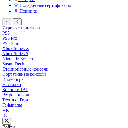
Подарочные сертификаты
Новинки
Игровые приставки
PS5
PS5 Pro
PS5 Slim
Xbox Series X
Xbox Series S
Nintendo Switch
Steam Deck
Стационарные консоли
Портативные консоли
Видеоигры
Настолки
Колонки JBL
Ретро консоли
Техника Dyson
Геймпады
VR
RC
Войти