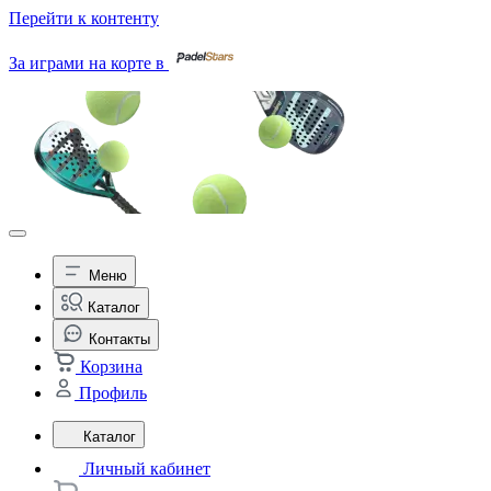
Перейти к контенту
За играми на корте в
Меню
Каталог
Контакты
Корзина
Профиль
Каталог
Личный кабинет