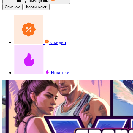
по лучшим ценам
Списком
Картинками
Скидки
Новинки