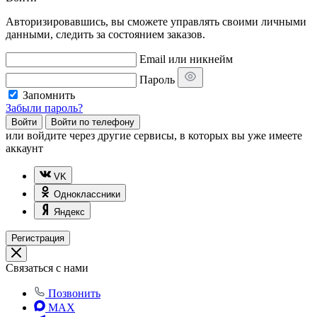
Авторизировавшись, вы сможете управлять своими личными
данными, следить за состоянием заказов.
Email или никнейм
Пароль
Запомнить
Забыли пароль?
Войти
Войти по телефону
или
войдите через другие сервисы, в которых вы уже имеете
аккаунт
VK
Одноклассники
Яндекс
Регистрация
Связаться с нами
Позвонить
MAX