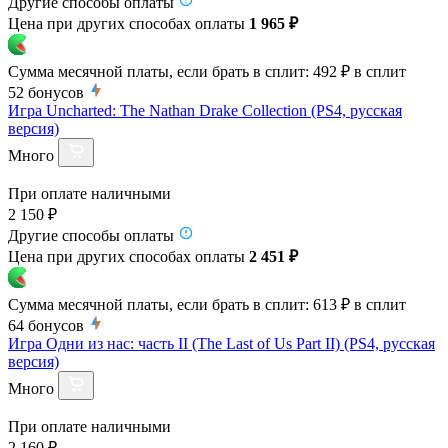
Другие способы оплаты
Цена при других способах оплаты
1 965 ₽
Сумма месячной платы, если брать в сплит:
492 ₽
в сплит
52
бонусов
Игра Uncharted: The Nathan Drake Collection (PS4, русская
версия)
Много
При оплате наличными
2 150 ₽
Другие способы оплаты
Цена при других способах оплаты
2 451 ₽
Сумма месячной платы, если брать в сплит:
613 ₽
в сплит
64
бонусов
Игра Одни из нас: часть II (The Last of Us Part II) (PS4, русская
версия)
Много
При оплате наличными
2 160 ₽