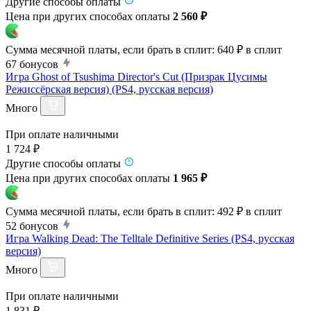
Другие способы оплаты
Цена при других способах оплаты
2 560 ₽
Сумма месячной платы, если брать в сплит:
640 ₽
в сплит
67
бонусов
Игра Ghost of Tsushima Director's Cut (Призрак Цусимы
Режиссёрская версия) (PS4, русская версия)
Много
При оплате наличными
1 724 ₽
Другие способы оплаты
Цена при других способах оплаты
1 965 ₽
Сумма месячной платы, если брать в сплит:
492 ₽
в сплит
52
бонусов
Игра Walking Dead: The Telltale Definitive Series (PS4, русская
версия)
Много
При оплате наличными
1 831 ₽