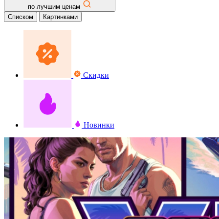
по лучшим ценам
Списком
Картинками
Скидки
Новинки