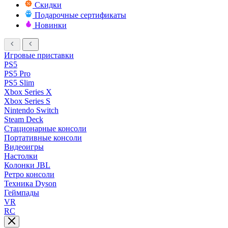
Скидки
Подарочные сертификаты
Новинки
Игровые приставки
PS5
PS5 Pro
PS5 Slim
Xbox Series X
Xbox Series S
Nintendo Switch
Steam Deck
Стационарные консоли
Портативные консоли
Видеоигры
Настолки
Колонки JBL
Ретро консоли
Техника Dyson
Геймпады
VR
RC