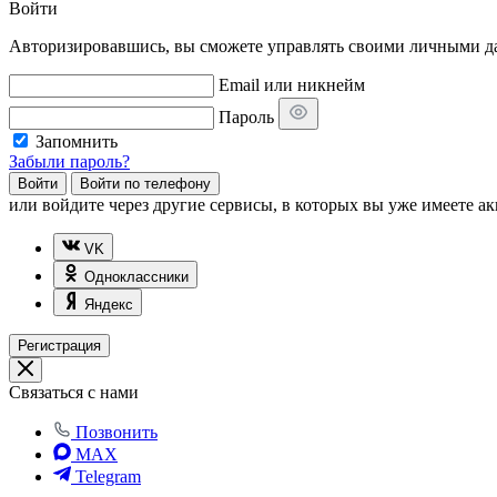
Войти
Авторизировавшись, вы сможете управлять своими личными дан
Email или никнейм
Пароль
Запомнить
Забыли пароль?
Войти
Войти по телефону
или
войдите через другие сервисы, в которых вы уже имеете ак
VK
Одноклассники
Яндекс
Регистрация
Связаться с нами
Позвонить
MAX
Telegram