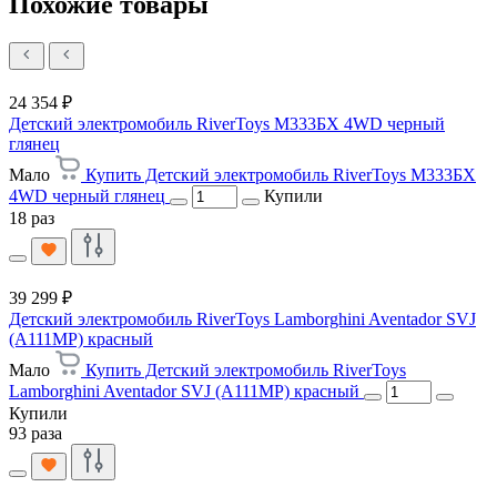
Похожие товары
24 354 ₽
Детский электромобиль RiverToys М333БХ 4WD черный
глянец
Мало
Купить Детский электромобиль RiverToys М333БХ
4WD черный глянец
Купили
18 раз
39 299 ₽
Детский электромобиль RiverToys Lamborghini Aventador SVJ
(A111MP) красный
Мало
Купить Детский электромобиль RiverToys
Lamborghini Aventador SVJ (A111MP) красный
Купили
93 раза