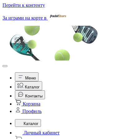
Перейти к контенту
За играми на корте в
Меню
Каталог
Контакты
Корзина
Профиль
Каталог
Личный кабинет