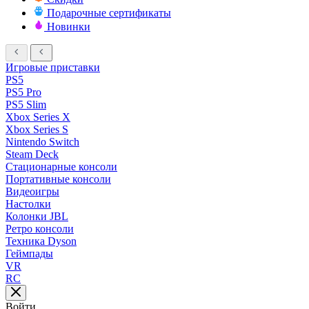
Подарочные сертификаты
Новинки
Игровые приставки
PS5
PS5 Pro
PS5 Slim
Xbox Series X
Xbox Series S
Nintendo Switch
Steam Deck
Стационарные консоли
Портативные консоли
Видеоигры
Настолки
Колонки JBL
Ретро консоли
Техника Dyson
Геймпады
VR
RC
Войти