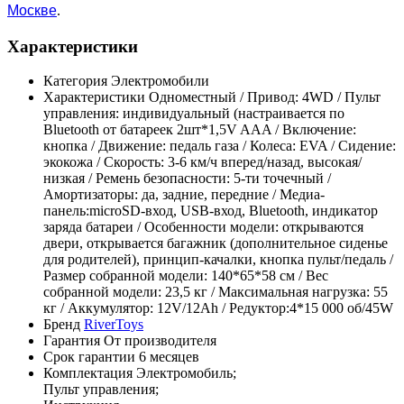
Москве
.
Характеристики
Категория
Электромобили
Характеристики
Одноместный / Привод: 4WD / Пульт
управления: индивидуальный (настраивается по
Bluetooth от батареек 2шт*1,5V AAA / Включение:
кнопка / Движение: педаль газа / Колеса: EVA / Сидение:
экокожа / Скорость: 3-6 км/ч вперед/назад, высокая/
низкая / Ремень безопасности: 5-ти точечный /
Амортизаторы: да, задние, передние / Медиа-
панель:microSD-вход, USB-вход, Bluetooth, индикатор
заряда батареи / Особенности модели: открываются
двери, открывается багажник (дополнительное сиденье
для родителей), принцип-качалки, кнопка пульт/педаль /
Размер собранной модели: 140*65*58 см / Вес
собранной модели: 23,5 кг / Максимальная нагрузка: 55
кг / Аккумулятор: 12V/12Аh / Редуктор:4*15 000 об/45W
Бренд
RiverToys
Гарантия
От производителя
Срок гарантии
6 месяцев
Комплектация
Электромобиль;
Пульт управления;