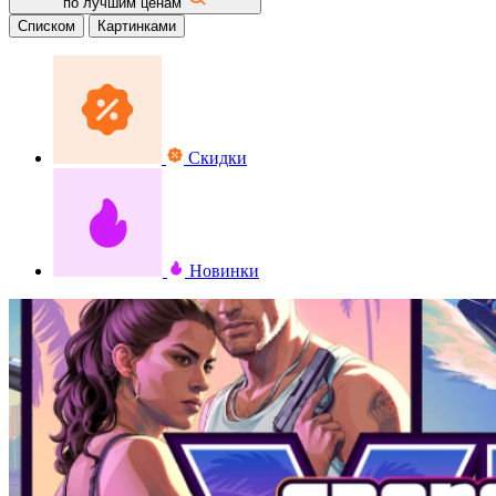
по лучшим ценам
Списком
Картинками
Скидки
Новинки