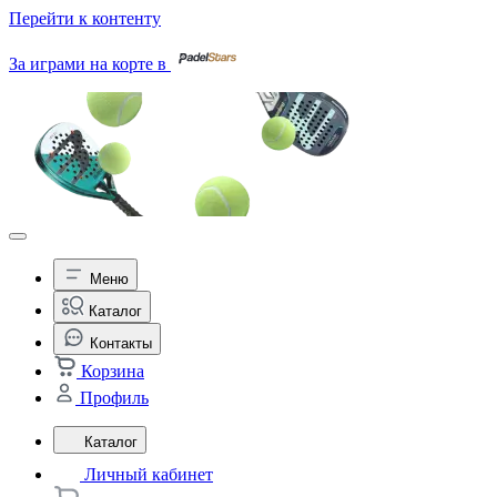
Перейти к контенту
За играми на корте в
Меню
Каталог
Контакты
Корзина
Профиль
Каталог
Личный кабинет