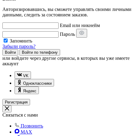
Авторизировавшись, вы сможете управлять своими личными
данными, следить за состоянием заказов.
Email или никнейм
Пароль
Запомнить
Забыли пароль?
Войти
Войти по телефону
или
войдите через другие сервисы, в которых вы уже имеете
аккаунт
VK
Одноклассники
Яндекс
Регистрация
Связаться с нами
Позвонить
MAX