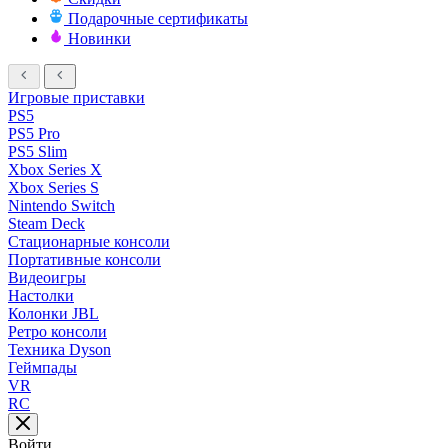
Подарочные сертификаты
Новинки
Игровые приставки
PS5
PS5 Pro
PS5 Slim
Xbox Series X
Xbox Series S
Nintendo Switch
Steam Deck
Стационарные консоли
Портативные консоли
Видеоигры
Настолки
Колонки JBL
Ретро консоли
Техника Dyson
Геймпады
VR
RC
Войти