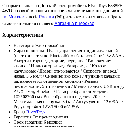
Оформить заказ на Детский электромобиль RiverToys F888FF
4WD розовый в нашем интернет-магазине можно с доставкой
по Москве
России
и всей
(РФ), а также заказ можно забрать
магазина в Москве
самостоятельно из нашего
.
Характеристики
Категория
Электромобили
Характеристики
Пульт управления: индивидуальный
(настраивается по Bluetooth), от батареек 2шт 1.5v AAА /
Амортизаторы: да, задние, передние / Включение:
кнопка / Индикатор заряда батареи: да / Колеса:
каучуковые / Двери: открываются / Скорость: вперед/
назад, 3,5 км/ч / Сидение: эко-кожа / Функция качалки:
да, включается отдельной кнопкой / Ремень
безопасности: 5-ти точечный / Медиа-панель: USB-вход,
AUX-вход, Bluetooh / Размер собранной модели:
102*68*66 см / Вес собранного изделия: 20 кг /
Максимальная нагрузка: 30 кг / Аккумулятор: 12V/9Ah /
Редуктор: 4шт 12V/15000 об/ 35W
Бренд
RiverToys
Гарантия
От производителя
Срок гарантии
6 месяцев