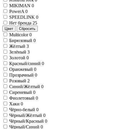
MIKIMAN
0
PowerA
0
SPEEDLINK
0
Нет бренда
25
Цвет
Сбросить
Multicolor
0
Бирюзовый
0
Жёлтый
3
Зелёный
3
Золотой
0
Красный/синий
0
Оранжевый
0
Прозрачный
0
Розовый
2
Синий/Жёлтый
0
Сиреневый
0
Фиолетовый
0
Хаки
0
Чёрно-белый
0
Чёрный/Жёлтый
0
Чёрный/Красный
0
Чёрный/Синий
0