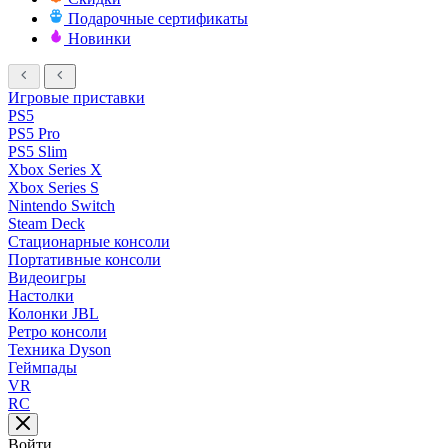
Подарочные сертификаты
Новинки
Игровые приставки
PS5
PS5 Pro
PS5 Slim
Xbox Series X
Xbox Series S
Nintendo Switch
Steam Deck
Стационарные консоли
Портативные консоли
Видеоигры
Настолки
Колонки JBL
Ретро консоли
Техника Dyson
Геймпады
VR
RC
Войти