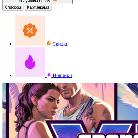
по лучшим ценам
Списком
Картинками
Скидки
Новинки