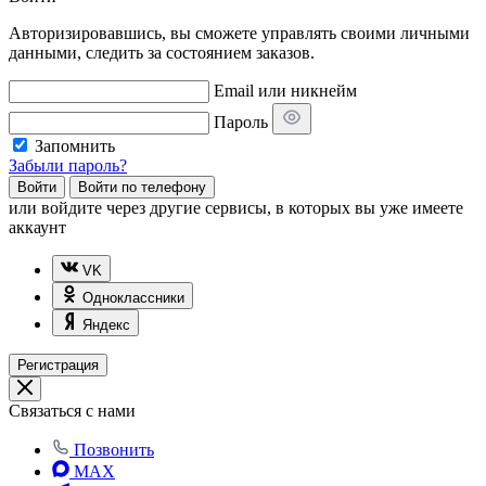
Авторизировавшись, вы сможете управлять своими личными
данными, следить за состоянием заказов.
Email или никнейм
Пароль
Запомнить
Забыли пароль?
Войти
Войти по телефону
или
войдите через другие сервисы, в которых вы уже имеете
аккаунт
VK
Одноклассники
Яндекс
Регистрация
Связаться с нами
Позвонить
MAX