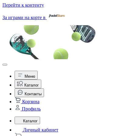
Перейти к контенту
За играми на корте в
Меню
Каталог
Контакты
Корзина
Профиль
Каталог
Личный кабинет