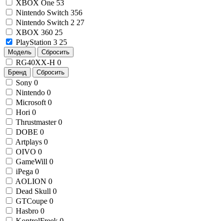
XBOX One
53
Nintendo Switch
356
Nintendo Switch 2
27
XBOX 360
25
PlayStation 3
25
Модель
Сбросить
RG40XX-H
0
Бренд
Сбросить
Sony
0
Nintendo
0
Microsoft
0
Hori
0
Thrustmaster
0
DOBE
0
Artplays
0
OIVO
0
GameWill
0
iPega
0
AOLION
0
Dead Skull
0
GTCoupe
0
Hasbro
0
KontrolFreek
0