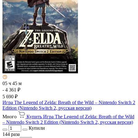
05 ч 45 м
- 4 361 ₽
5 690 ₽
Игра The Legend of Zelda: Breath of the Wild – Nintendo Switch 2
Edition (Nintendo Switch 2, русская версия)
Много
Купить Игра The Legend of Zelda: Breath of the Wild
– Nintendo Switch 2 Edition (Nintendo Switch 2, русская версия)
Купили
144 раза