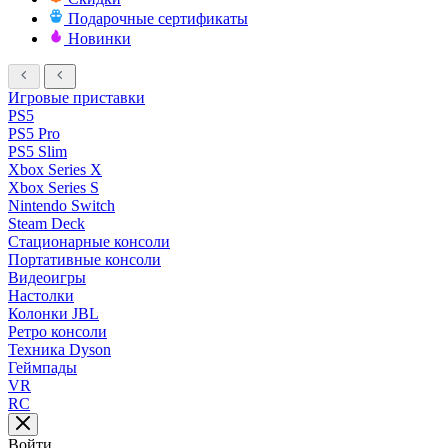
Подарочные сертификаты
Новинки
Игровые приставки
PS5
PS5 Pro
PS5 Slim
Xbox Series X
Xbox Series S
Nintendo Switch
Steam Deck
Стационарные консоли
Портативные консоли
Видеоигры
Настолки
Колонки JBL
Ретро консоли
Техника Dyson
Геймпады
VR
RC
Войти