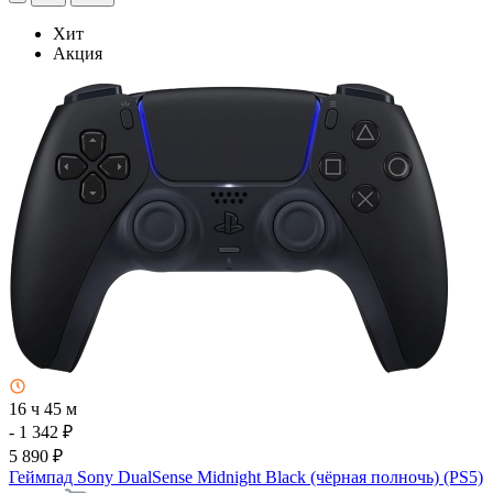
Хит
Акция
16 ч 45 м
- 1 342 ₽
5 890 ₽
Геймпад Sony DualSense Midnight Black (чёрная полночь) (PS5)