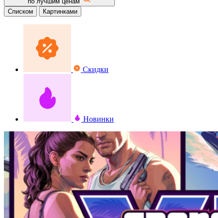
по лучшим ценам
Списком
Картинками
Скидки
Новинки