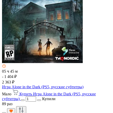
05 ч 45 м
- 1 404 ₽
2 363 ₽
Игра Alone in the Dark (PS5, русские субтитры)
Мало
Купить Игра Alone in the Dark (PS5, русские
субтитры)
Купили
89 раз