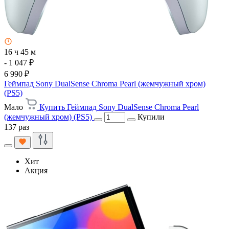
16 ч 45 м
- 1 047 ₽
6 990 ₽
Геймпад Sony DualSense Chroma Pearl (жемчужный хром)
(PS5)
Мало
Купить Геймпад Sony DualSense Chroma Pearl
(жемчужный хром) (PS5)
Купили
137 раз
Хит
Акция