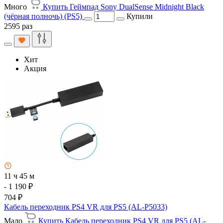
Много
Купить Геймпад Sony DualSense Midnight Black
(чёрная полночь) (PS5)
Купили
2595 раз
Хит
Акция
11 ч 45 м
- 1 190 ₽
704 ₽
Кабель переходник PS4 VR для PS5 (AL-P5033)
Мало
Купить Кабель переходник PS4 VR для PS5 (AL-