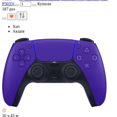
P5033)
Купили
187 раз
Хит
Акция
16 ч 45 м