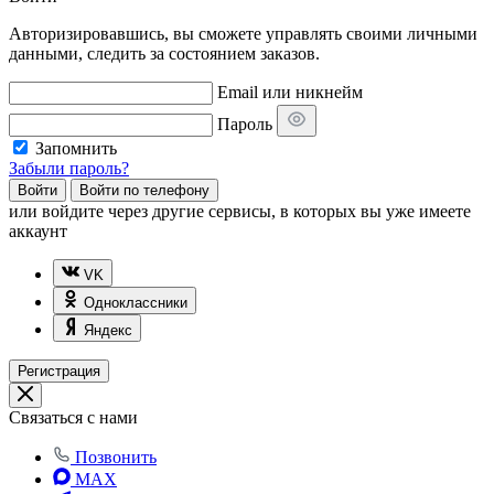
Авторизировавшись, вы сможете управлять своими личными
данными, следить за состоянием заказов.
Email или никнейм
Пароль
Запомнить
Забыли пароль?
Войти
Войти по телефону
или
войдите через другие сервисы, в которых вы уже имеете
аккаунт
VK
Одноклассники
Яндекс
Регистрация
Связаться с нами
Позвонить
MAX