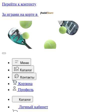
Перейти к контенту
За играми на корте в
Меню
Каталог
Контакты
Корзина
Профиль
Каталог
Личный кабинет