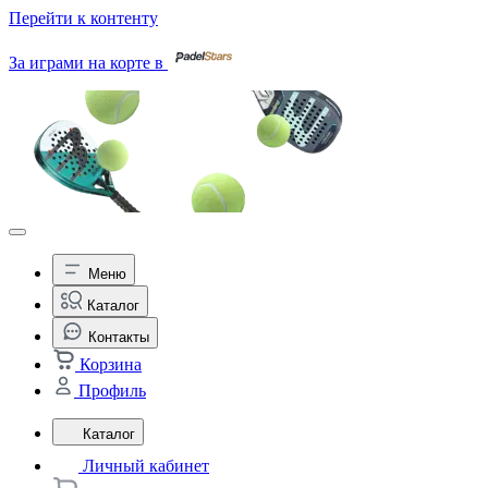
Перейти к контенту
За играми на корте в
Меню
Каталог
Контакты
Корзина
Профиль
Каталог
Личный кабинет