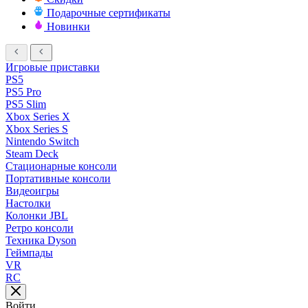
Подарочные сертификаты
Новинки
Игровые приставки
PS5
PS5 Pro
PS5 Slim
Xbox Series X
Xbox Series S
Nintendo Switch
Steam Deck
Стационарные консоли
Портативные консоли
Видеоигры
Настолки
Колонки JBL
Ретро консоли
Техника Dyson
Геймпады
VR
RC
Войти