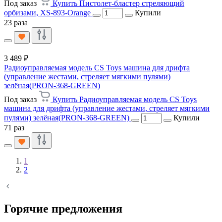
Под заказ
Купить Пистолет-бластер стреляющий
орбизами, XS-893-Orange
Купили
23 раза
3 489 ₽
Радиоуправляемая модель CS Toys машина для дрифта
(управление жестами, стреляет мягкими пулями)
зелёная(PRON-368-GREEN)
Под заказ
Купить Радиоуправляемая модель CS Toys
машина для дрифта (управление жестами, стреляет мягкими
пулями) зелёная(PRON-368-GREEN)
Купили
71 раз
1
2
Горячие предложения