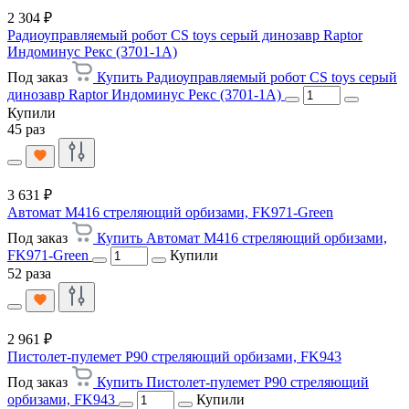
2 304 ₽
Радиоуправляемый робот CS toys серый динозавр Raptor
Индоминус Рекс (3701-1A)
Под заказ
Купить Радиоуправляемый робот CS toys серый
динозавр Raptor Индоминус Рекс (3701-1A)
Купили
45 раз
3 631 ₽
Автомат M416 стреляющий орбизами, FK971-Green
Под заказ
Купить Автомат M416 стреляющий орбизами,
FK971-Green
Купили
52 раза
2 961 ₽
Пистолет-пулемет P90 стреляющий орбизами, FK943
Под заказ
Купить Пистолет-пулемет P90 стреляющий
орбизами, FK943
Купили