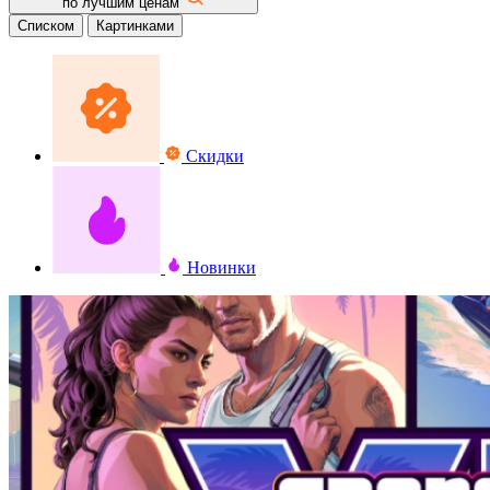
по лучшим ценам
Списком
Картинками
Скидки
Новинки