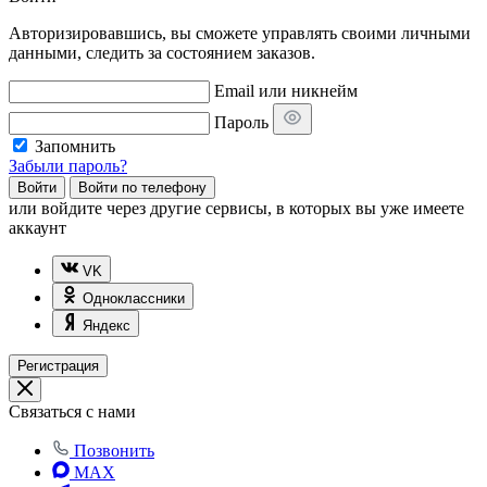
Авторизировавшись, вы сможете управлять своими личными
данными, следить за состоянием заказов.
Email или никнейм
Пароль
Запомнить
Забыли пароль?
Войти
Войти по телефону
или
войдите через другие сервисы, в которых вы уже имеете
аккаунт
VK
Одноклассники
Яндекс
Регистрация
Связаться с нами
Позвонить
MAX