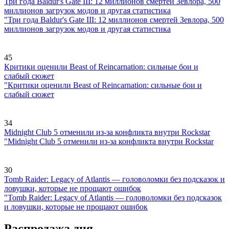
Три года Baldur's Gate III: 12 миллионов смертей Зевлора, 500
миллионов загрузок модов и другая статистика
"Три года Baldur's Gate III: 12 миллионов смертей Зевлора, 500
миллионов загрузок модов и другая статистика
45
Критики оценили Beast of Reincarnation: сильные бои и
слабый сюжет
"Критики оценили Beast of Reincarnation: сильные бои и
слабый сюжет
34
Midnight Club 5 отменили из-за конфликта внутри Rockstar
"Midnight Club 5 отменили из-за конфликта внутри Rockstar
30
Tomb Raider: Legacy of Atlantis — головоломки без подсказок и
ловушки, которые не прощают ошибок
"Tomb Raider: Legacy of Atlantis — головоломки без подсказок
и ловушки, которые не прощают ошибок
Распродажа дня