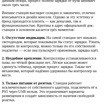
данным обзора, процесс полной зарядки от нуля занимает
около трёх часов.
Внешне станция выглядит солидно и лаконично, отлично
вписывается в дизайн консоли. Однако за эту эстетику и
бренд приходится платить — как деньгами, так и
функциональностью. Критика в адрес официальной док-
станции в основном касается трёх моментов:
1. Отсутствие индикации.
На самой станции нет никаких
светодиодов, которые показывали бы статус зарядки. Узнать,
заряжен ли контроллер, можно только по его собственной
подсветке — если она пульсирует оранжевым, зарядка идёт.
2. Неудобное крепление.
Контроллеры устанавливаются в
пазы, но чёткой фиксации нет. Лёгкое касание может
сдвинуть геймпад, прервав процесс зарядки. Также нет
механизма, который надёжно удерживал бы контроллер на
месте.
3. Только питание от розетки.
Станция работает
исключительно от собственного адаптера, подключить её к
PS5 через USB нельзя. Это ограничивает варианты
размещения и создаёт зависимость от наличия свободной
розетки.