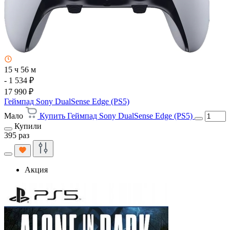
15 ч 56 м
- 1 534 ₽
17 990 ₽
Геймпад Sony DualSense Edge (PS5)
Мало
Купить Геймпад Sony DualSense Edge (PS5)
Купили
395 раз
Акция