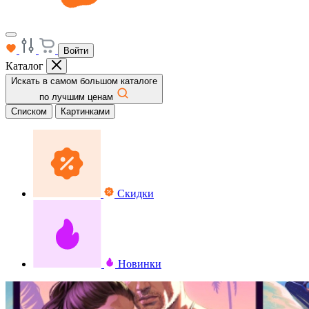
Войти
Каталог
Искать в самом большом каталоге
по лучшим ценам
Списком
Картинками
Скидки
Новинки