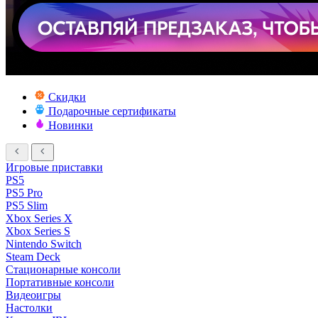
Скидки
Подарочные сертификаты
Новинки
Игровые приставки
PS5
PS5 Pro
PS5 Slim
Xbox Series X
Xbox Series S
Nintendo Switch
Steam Deck
Стационарные консоли
Портативные консоли
Видеоигры
Настолки