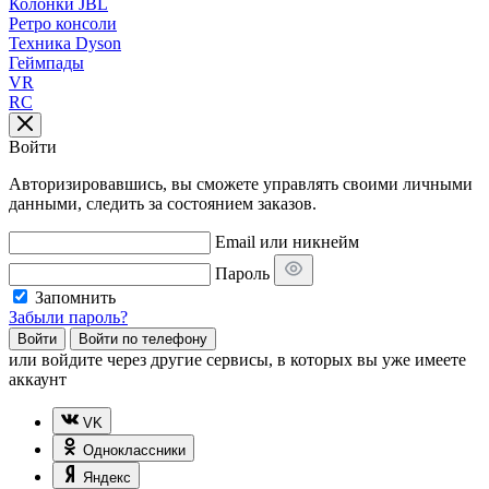
Колонки JBL
Ретро консоли
Техника Dyson
Геймпады
VR
RC
Войти
Авторизировавшись, вы сможете управлять своими личными
данными, следить за состоянием заказов.
Email или никнейм
Пароль
Запомнить
Забыли пароль?
Войти
Войти по телефону
или
войдите через другие сервисы, в которых вы уже имеете
аккаунт
VK
Одноклассники
Яндекс