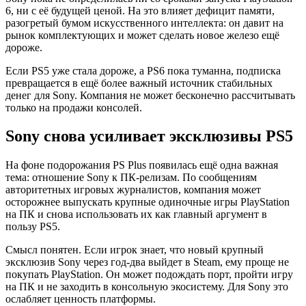
6, ни с её будущей ценой. На это влияет дефицит памяти,
разогретый бумом искусственного интеллекта: он давит на
рынок комплектующих и может сделать новое железо ещё
дороже.
Если PS5 уже стала дороже, а PS6 пока туманна, подписка
превращается в ещё более важный источник стабильных
денег для Sony. Компания не может бесконечно рассчитывать
только на продажи консолей.
Sony снова усиливает эксклюзивы PS5
На фоне подорожания PS Plus появилась ещё одна важная
тема: отношение Sony к ПК-релизам. По сообщениям
авторитетных игровых журналистов, компания может
осторожнее выпускать крупные одиночные игры PlayStation
на ПК и снова использовать их как главный аргумент в
пользу PS5.
Смысл понятен. Если игрок знает, что новый крупный
эксклюзив Sony через год-два выйдет в Steam, ему проще не
покупать PlayStation. Он может подождать порт, пройти игру
на ПК и не заходить в консольную экосистему. Для Sony это
ослабляет ценность платформы.