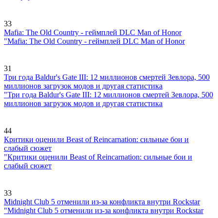
33
Mafia: The Old Country - геймплей DLC Man of Honor
"Mafia: The Old Country - геймплей DLC Man of Honor
31
Три года Baldur's Gate III: 12 миллионов смертей Зевлора, 500
миллионов загрузок модов и другая статистика
"Три года Baldur's Gate III: 12 миллионов смертей Зевлора, 500
миллионов загрузок модов и другая статистика
44
Критики оценили Beast of Reincarnation: сильные бои и
слабый сюжет
"Критики оценили Beast of Reincarnation: сильные бои и
слабый сюжет
33
Midnight Club 5 отменили из-за конфликта внутри Rockstar
"Midnight Club 5 отменили из-за конфликта внутри Rockstar