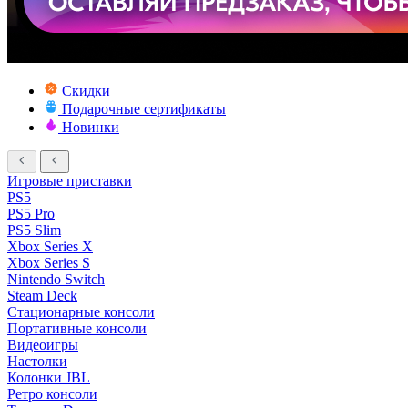
Скидки
Подарочные сертификаты
Новинки
Игровые приставки
PS5
PS5 Pro
PS5 Slim
Xbox Series X
Xbox Series S
Nintendo Switch
Steam Deck
Стационарные консоли
Портативные консоли
Видеоигры
Настолки
Колонки JBL
Ретро консоли