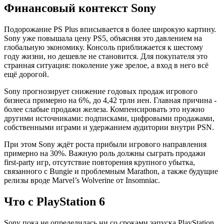
Финансовый контекст Sony
Подорожание PS Plus вписывается в более широкую картину.
Sony уже повышала цену PS5, объясняя это давлением на
глобальную экономику. Консоль приближается к шестому
году жизни, но дешевле не становится. Для покупателя это
странная ситуация: поколение уже зрелое, а вход в него всё
ещё дорогой.
Sony прогнозирует снижение годовых продаж игрового
бизнеса примерно на 6%, до 4,42 трлн иен. Главная причина -
более слабые продажи железа. Компенсировать это нужно
другими источниками: подписками, цифровыми продажами,
собственными играми и удержанием аудитории внутри PSN.
При этом Sony ждёт роста прибыли игрового направления
примерно на 30%. Важную роль должны сыграть продажи
first-party игр, отсутствие повторения крупного убытка,
связанного с Bungie и проблемным Marathon, а также будущие
релизы вроде Marvel’s Wolverine от Insomniac.
Что с PlayStation 6
Sony пока не определилась ни со сроками запуска PlayStation