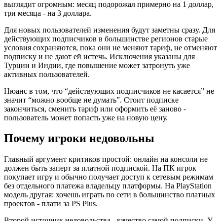
выглядит огромным: месяц подорожал примерно на 1 доллар,
три месяца - на 3 доллара.
Для новых пользователей изменения будут заметны сразу. Для
действующих подписчиков в большинстве регионов старые
условия сохраняются, пока они не меняют тариф, не отменяют
подписку и не дают ей истечь. Исключения указаны для
Турции и Индии, где повышение может затронуть уже
активных пользователей.
Нюанс в том, что “действующих подписчиков не касается” не
значит “можно вообще не думать”. Стоит подписке
закончиться, сменить тариф или оформить её заново -
пользователь может попасть уже на новую цену.
Почему игроки недовольны
Главный аргумент критиков простой: онлайн на консоли не
должен быть заперт за платной подпиской. На ПК игрок
покупает игру и обычно получает доступ к сетевым режимам
без отдельного платежа владельцу платформы. На PlayStation
модель другая: хочешь играть по сети в большинство платных
проектов - плати за PS Plus.
Второй источник недовольства - качество самой подписки. У