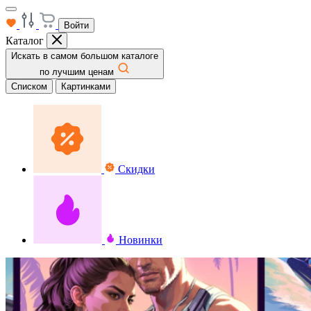
Войти
Каталог
Искать в самом большом каталоге
по лучшим ценам
Списком
Картинками
Скидки
Новинки