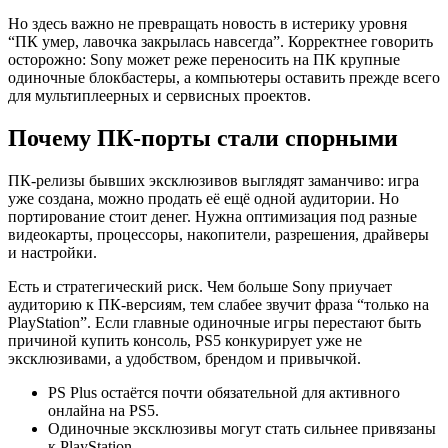
Но здесь важно не превращать новость в истерику уровня
“ПК умер, лавочка закрылась навсегда”. Корректнее говорить
осторожно: Sony может реже переносить на ПК крупные
одиночные блокбастеры, а компьютеры оставить прежде всего
для мультиплеерных и сервисных проектов.
Почему ПК-порты стали спорными
ПК-релизы бывших эксклюзивов выглядят заманчиво: игра
уже создана, можно продать её ещё одной аудитории. Но
портирование стоит денег. Нужна оптимизация под разные
видеокарты, процессоры, накопители, разрешения, драйверы
и настройки.
Есть и стратегический риск. Чем больше Sony приучает
аудиторию к ПК-версиям, тем слабее звучит фраза “только на
PlayStation”. Если главные одиночные игры перестают быть
причиной купить консоль, PS5 конкурирует уже не
эксклюзивами, а удобством, брендом и привычкой.
PS Plus остаётся почти обязательной для активного
онлайна на PS5.
Одиночные эксклюзивы могут стать сильнее привязаны
к PlayStation.