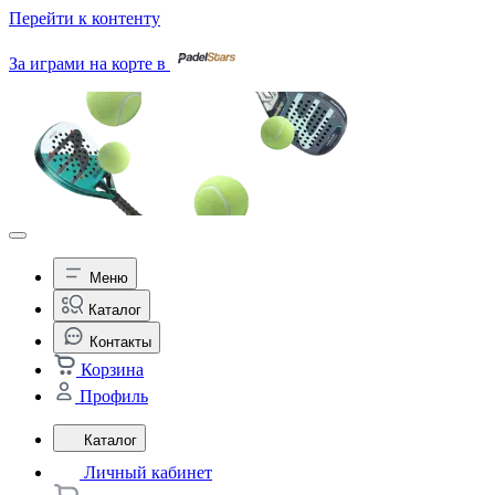
Перейти к контенту
За играми на корте в
Меню
Каталог
Контакты
Корзина
Профиль
Каталог
Личный кабинет