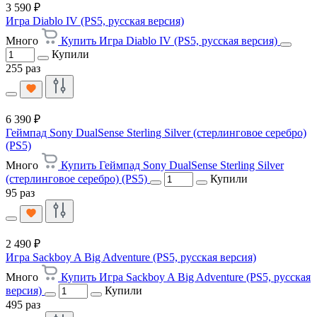
3 590 ₽
Игра Diablo IV (PS5, русская версия)
Много
Купить Игра Diablo IV (PS5, русская версия)
Купили
255 раз
6 390 ₽
Геймпад Sony DualSense Sterling Silver (стерлинговое серебро)
(PS5)
Много
Купить Геймпад Sony DualSense Sterling Silver
(стерлинговое серебро) (PS5)
Купили
95 раз
2 490 ₽
Игра Sackboy A Big Adventure (PS5, русская версия)
Много
Купить Игра Sackboy A Big Adventure (PS5, русская
версия)
Купили
495 раз