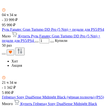
04 ч 34 м
- 33 999 ₽
95 990 ₽
Руль Fanatec Gran Turismo DD Pro (5 Nm) + педали для PS5/PS4
Мало
Купить Руль Fanatec Gran Turismo DD Pro (5 Nm) +
педали для PS5/PS4
Купили
50 раз
Хит
Акция
21 ч 34 м
- 1 342 ₽
5 890 ₽
Геймпад Sony DualSense Midnight Black (чёрная полночь) (PS5)
Много
Купить Геймпад Sony DualSense Midnight Black