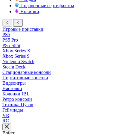
Подарочные сертификаты
Новинки
Игровые приставки
PS5
PS5 Pro
PS5 Slim
Xbox Series X
Xbox Series S
Nintendo Switch
Steam Deck
Стационарные консоли
Портативные консоли
Видеоигры
Настолки
Колонки JBL
Ретро консоли
Техника Dyson
Геймпады
VR
RC
Войти