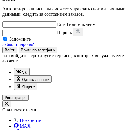
Авторизировавшись, вы сможете управлять своими личными
данными, следить за состоянием заказов.
Email или никнейм
Пароль
Запомнить
Забыли пароль?
Войти
Войти по телефону
или
войдите через другие сервисы, в которых вы уже имеете
аккаунт
VK
Одноклассники
Яндекс
Регистрация
Связаться с нами
Позвонить
MAX