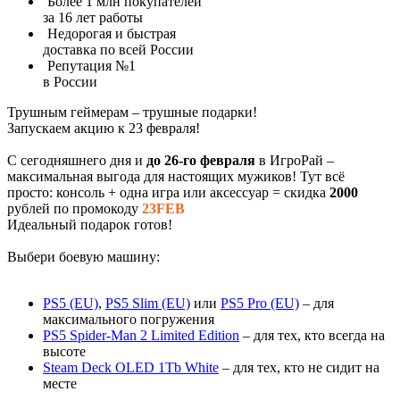
Более 1 млн покупателей
за 16 лет работы
Недорогая и быстрая
доставка по всей России
Репутация №1
в России
Трушным геймерам – трушные подарки!
Запускаем акцию к 23 февраля!
С сегодняшнего дня и
до 26-го февраля
в ИгроРай –
максимальная выгода для настоящих мужиков! Тут всё
просто: консоль + одна игра или аксессуар = скидка
2000
рублей по промокоду
23FEB
Идеальный подарок готов!
Выбери боевую машину:
PS5 (EU)
,
PS5 Slim (EU)
или
PS5 Pro (EU)
– для
максимального погружения
PS5 Spider-Man 2 Limited Edition
– для тех, кто всегда на
высоте
Steam Deck OLED 1Tb White
– для тех, кто не сидит на
месте