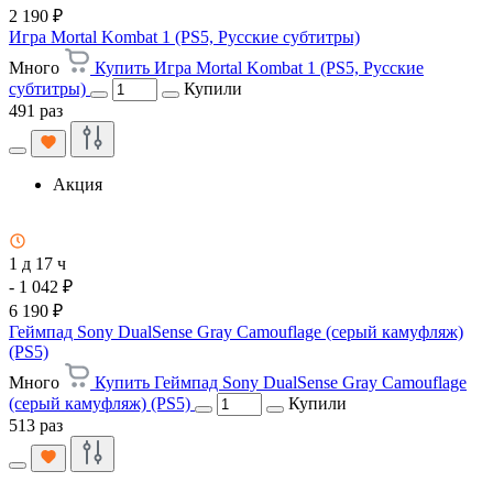
2 190 ₽
Игра Mortal Kombat 1 (PS5, Русские субтитры)
Много
Купить Игра Mortal Kombat 1 (PS5, Русские
субтитры)
Купили
491 раз
Акция
1 д 17 ч
- 1 042 ₽
6 190 ₽
Геймпад Sony DualSense Gray Camouflage (серый камуфляж)
(PS5)
Много
Купить Геймпад Sony DualSense Gray Camouflage
(серый камуфляж) (PS5)
Купили
513 раз