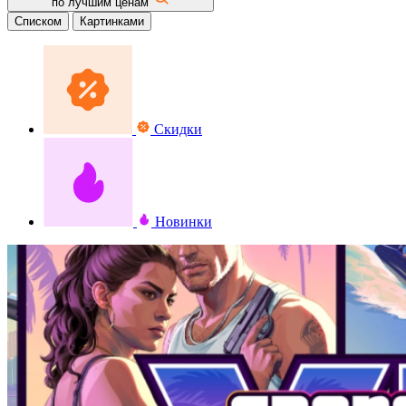
по лучшим ценам
Списком
Картинками
Скидки
Новинки