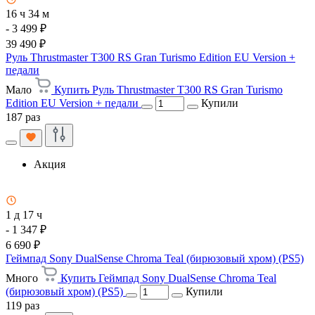
16 ч 34 м
- 3 499 ₽
39 490 ₽
Руль Thrustmaster T300 RS Gran Turismo Edition EU Version +
педали
Мало
Купить Руль Thrustmaster T300 RS Gran Turismo
Edition EU Version + педали
Купили
187 раз
Акция
1 д 17 ч
- 1 347 ₽
6 690 ₽
Геймпад Sony DualSense Chroma Teal (бирюзовый хром) (PS5)
Много
Купить Геймпад Sony DualSense Chroma Teal
(бирюзовый хром) (PS5)
Купили
119 раз