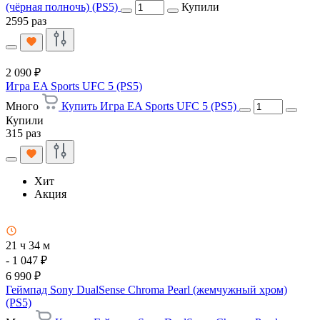
(чёрная полночь) (PS5)
Купили
2595 раз
2 090 ₽
Игра EA Sports UFC 5 (PS5)
Много
Купить Игра EA Sports UFC 5 (PS5)
Купили
315 раз
Хит
Акция
21 ч 34 м
- 1 047 ₽
6 990 ₽
Геймпад Sony DualSense Chroma Pearl (жемчужный хром)
(PS5)