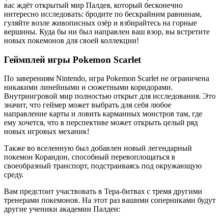
вас ждёт открытый мир Палдея, который бесконечно
интересно исследовать: бродите по бескрайним равнинам,
гуляйте возле живописных озёр и взбирайтесь на горные
вершины. Куда бы ни был направлен ваш взор, вы встретите
новых покемонов для своей коллекции!
Геймплей игры Pokemon Scarlet
По заверениям Nintendo, игра Pokemon Scarlet не ограничена
никакими линейными и сюжетными коридорами.
Внутриигровой мир полностью открыт для исследования. Это
значит, что геймер может выбрать для себя любое
направление карты и ловить карманных монстров там, где
ему хочется, что в перспективе может открыть целый ряд
новых игровых механик!
Также во вселенную был добавлен новый легендарный
покемон Кораидон, способный перевоплощаться в
своеобразный транспорт, подстраиваясь под окружающую
среду.
Вам предстоит участвовать в Тера-битвах с тремя другими
тренерами покемонов. На этот раз вашими соперниками будут
другие ученики академии Палдеи: