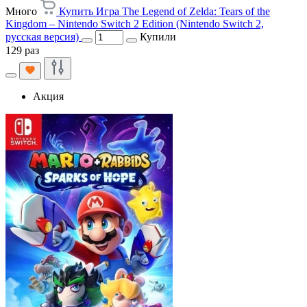
Много
Купить Игра The Legend of Zelda: Tears of the
Kingdom – Nintendo Switch 2 Edition (Nintendo Switch 2,
русская версия)
Купили
129 раз
Акция