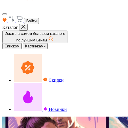
Войти
Каталог
Искать в самом большом каталоге
по лучшим ценам
Списком
Картинками
Скидки
Новинки