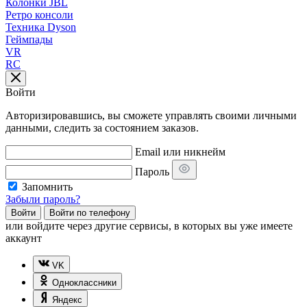
Колонки JBL
Ретро консоли
Техника Dyson
Геймпады
VR
RC
Войти
Авторизировавшись, вы сможете управлять своими личными
данными, следить за состоянием заказов.
Email или никнейм
Пароль
Запомнить
Забыли пароль?
Войти
Войти по телефону
или
войдите через другие сервисы, в которых вы уже имеете
аккаунт
VK
Одноклассники
Яндекс