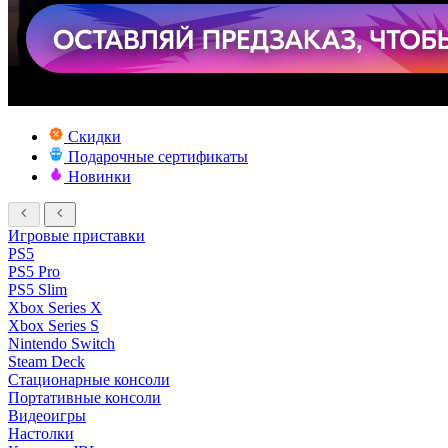
Скидки
Подарочные сертификаты
Новинки
Игровые приставки
PS5
PS5 Pro
PS5 Slim
Xbox Series X
Xbox Series S
Nintendo Switch
Steam Deck
Стационарные консоли
Портативные консоли
Видеоигры
Настолки