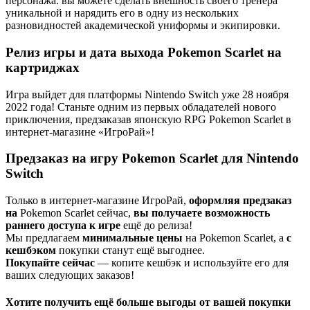
персонажа: вы можете сделать внешность своего тренера
уникальной и нарядить его в одну из нескольких
разновидностей академической униформы и экипировки.
Релиз игры и дата выхода Pokemon Scarlet на
картриджах
Игра выйдет для платформы Nintendo Switch уже 28 ноября
2022 года! Станьте одним из первых обладателей нового
приключения, предзаказав японскую RPG Pokemon Scarlet в
интернет-магазине «ИгроРай»!
Предзаказ на игру Pokemon Scarlet для Nintendo
Switch
Только в интернет-магазине ИгроРай,
оформляя предзаказ
на
Pokemon Scarlet сейчас,
вы получаете
возможность
раннего доступа к игре
ещё до релиза!
Мы предлагаем
минимальные цены
на Pokemon Scarlet, а
с
кешбэком
покупки станут ещё выгоднее.
Покупайте сейчас
— копите кешбэк и используйте его для
ваших следующих заказов!
Хотите получить ещё больше выгоды от вашей покупки