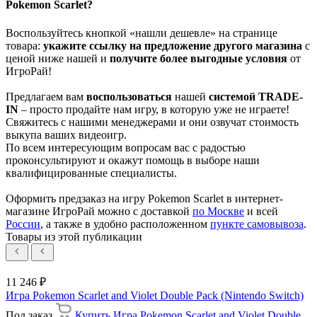
Pokemon Scarlet?
Воспользуйтесь кнопкой «нашли дешевле» на странице
товара:
укажите ссылку на
предложение другого м
агазин
а
с
ценой ниже нашей и
получите более выгодные условия
от
ИгроРай!
Предлагаем вам
воспользоваться
нашей
системой TRADE-
IN
– просто продайте нам игру, в которую уже не играете!
Свяжитесь с нашими менеджерами и они озвучат стоимость
выкупа ваших видеоигр.
По всем интересующим вопросам вас с радостью
проконсультируют и окажут помощь в выборе наши
квалифицированные специалисты.
Оформить предзаказ на игру Pokemon Scarlet в интернет-
магазине ИгроРай можно с доставкой
по Москве
и всей
России
, а также в удобно расположенном
пункте самовывоза
.
Товары из этой публикации
11 246 ₽
Игра Pokemon Scarlet and Violet Double Pack (Nintendo Switch)
Под заказ
Купить Игра Pokemon Scarlet and Violet Double