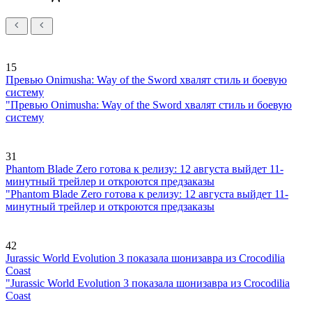
15
Превью Onimusha: Way of the Sword хвалят стиль и боевую
систему
"Превью Onimusha: Way of the Sword хвалят стиль и боевую
систему
31
Phantom Blade Zero готова к релизу: 12 августа выйдет 11-
минутный трейлер и откроются предзаказы
"Phantom Blade Zero готова к релизу: 12 августа выйдет 11-
минутный трейлер и откроются предзаказы
42
Jurassic World Evolution 3 показала шонизавра из Crocodilia
Coast
"Jurassic World Evolution 3 показала шонизавра из Crocodilia
Coast