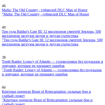
46
Mafia: The Old Country - геймплей DLC Man of Honor
"Mafia: The Old Country - геймплей DLC Man of Honor
49
Три года Baldur's Gate III: 12 миллионов смертей Зевлора, 500
миллионов загрузок модов и другая статистика
"Три года Baldur's Gate III: 12 миллионов смертей Зевлора, 500
миллионов загрузок модов и другая статистика
38
Tomb Raider: Legacy of Atlantis — головоломки без подсказок и
ловушки, которые не прощают ошибок
"Tomb Raider: Legacy of Atlantis — головоломки без подсказок
и ловушки, которые не прощают ошибок
66
Критики оценили Beast of Reincarnation: сильные бои и
слабый сюжет
"Критики оценили Beast of Reincarnation: сильные бои и
слабый сюжет