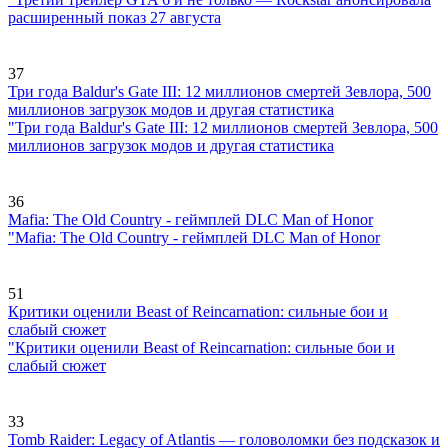
расширенный показ 27 августа
37
Три года Baldur's Gate III: 12 миллионов смертей Зевлора, 500
миллионов загрузок модов и другая статистика
"Три года Baldur's Gate III: 12 миллионов смертей Зевлора, 500
миллионов загрузок модов и другая статистика
36
Mafia: The Old Country - геймплей DLC Man of Honor
"Mafia: The Old Country - геймплей DLC Man of Honor
51
Критики оценили Beast of Reincarnation: сильные бои и
слабый сюжет
"Критики оценили Beast of Reincarnation: сильные бои и
слабый сюжет
33
Tomb Raider: Legacy of Atlantis — головоломки без подсказок и