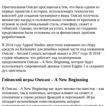
Оригинальная Outcast прославилась тем, что была одним из
первых проектов в истории, использующих технологию
вокселей для создания трехмерного мира. Outcast получила
множество наград и положительных отзывов от критиков и
игроков за свой уникальный стиль, атмосферу, сюжет и
геймплей. Однако, несмотря на успех, планы по созданию
продолжения были отложены из-за финансовых проблем
разработчиков.
В 2014 году Appeal Studios запустили кампанию по сбору
средств на Kickstarter для ремейка первой части под названием
Outcast – Second Contact, который вышел в 2017 году. В 2018
студия объявила, что работает над полноценным
продолжением Outcast – A New Beginning, которое будет
использовать современный движок Unreal Engine 5 и сохранит
дух оригинала.
Геймплей игры Outcast – A New Beginning
В Outcast – A New Beginning вас ждет множество квестов – как
основных, так и побочных, которые влияют на сюжет и
отношение к герою разных фракций и персонажей. Игра
обладает нелинейным повествованием, которое
разворачивается в зависимости от вашего выбора, поэтому вы