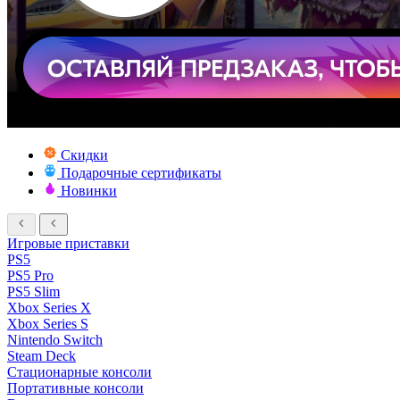
Скидки
Подарочные сертификаты
Новинки
Игровые приставки
PS5
PS5 Pro
PS5 Slim
Xbox Series X
Xbox Series S
Nintendo Switch
Steam Deck
Стационарные консоли
Портативные консоли