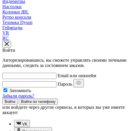
Видеоигры
Настолки
Колонки JBL
Ретро консоли
Техника Dyson
Геймпады
VR
RC
Войти
Авторизировавшись, вы сможете управлять своими личными
данными, следить за состоянием заказов.
Email или никнейм
Пароль
Запомнить
Забыли пароль?
Войти
Войти по телефону
или
войдите через другие сервисы, в которых вы уже имеете
аккаунт
VK