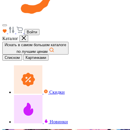
Войти
Каталог
Искать в самом большом каталоге
по лучшим ценам
Списком
Картинками
Скидки
Новинки