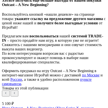
Хотите получить ещё больше выгоды от вашей покупки
Outcast – A New Beginning?
Воспользуйтесь кнопкой «нашли дешевле» на странице
товара:
укажите ссылку на
предложение другого м
агазин
а
с
ценой ниже нашей и
получите более выгодные условия
от
ИгроРай!
Предлагаем вам
воспользоваться
нашей
системой TRADE-
IN
– просто продайте нам игру, в которую уже не играете!
Свяжитесь с нашими менеджерами и они озвучат стоимость
выкупа ваших видеоигр.
По всем интересующим вопросам вас с радостью
проконсультируют и окажут помощь в выборе наши
квалифицированные специалисты.
Оформить предзаказ на игру Outcast – A New Beginning в
интернет-магазине ИгроРай можно с доставкой
по Москве
и
всей
России
, а также в удобно расположенном
пункте
самовывоза
.
Товары из этой публикации
5 100 ₽