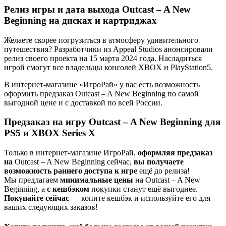
Релиз игры и дата выхода Outcast – A New
Beginning на дисках и картриджах
Желаете скорее погрузиться в атмосферу удивительного
путешествия? Разработчики из Appeal Studios анонсировали
релиз своего проекта на 15 марта 2024 года. Насладиться
игрой смогут все владельцы консолей XBOX и PlayStation5.
В интернет-магазине «ИгроРай» у вас есть возможность
оформить предзаказ Outcast – A New Beginning по самой
выгодной цене и с доставкой по всей России.
Предзаказ на игру Outcast – A New Beginning для
PS5 и XBOX Series X
Только в интернет-магазине ИгроРай,
оформляя предзаказ
на
Outcast – A New Beginning сейчас,
вы получаете
возможность раннего доступа к игре
ещё до релиза!
Мы предлагаем
минимальные цены
на Outcast – A New
Beginning, а
с кешбэком
покупки станут ещё выгоднее.
Покупайте сейчас
— копите кешбэк и используйте его для
ваших следующих заказов!