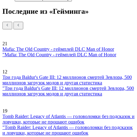
Последние из «Гейминга»
21
Mafia: The Old Country - геймплей DLC Man of Honor
"Mafia: The Old Country - геймплей DLC Man of Honor
12
Три года Baldur's Gate III: 12 миллионов смертей Зевлора, 500
миллионов загрузок модов и другая статистика
"Три года Baldur's Gate III: 12 миллионов смертей Зевлора, 500
миллионов загрузок модов и другая статистика
19
Tomb Raider: Legacy of Atlantis — головоломки без подсказок и
ловушки, которые не прощают ошибок
"Tomb Raider: Legacy of Atlantis — головоломки без подсказок
и ловушки, которые не прощают ошибок