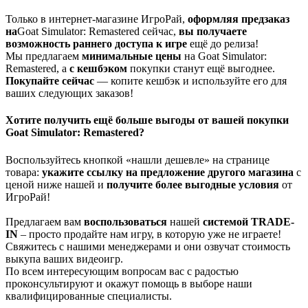
Только в интернет-магазине ИгроРай,
оформляя предзаказ
на
Goat Simulator: Remastered сейчас,
вы получаете
возможность раннего доступа к игре
ещё до релиза!
Мы предлагаем
минимальные цены
на Goat Simulator:
Remastered, а
с кешбэком
покупки станут ещё выгоднее.
Покупайте сейчас
— копите кешбэк и используйте его для
ваших следующих заказов!
Хотите получить ещё больше выгоды от вашей покупки
Goat Simulator: Remastered?
Воспользуйтесь кнопкой «нашли дешевле» на странице
товара:
укажите ссылку на
предложение другого м
агазин
а
с
ценой ниже нашей и
получите более выгодные условия
от
ИгроРай!
Предлагаем вам
воспользоваться
нашей
системой TRADE-
IN
– просто продайте нам игру, в которую уже не играете!
Свяжитесь с нашими менеджерами и они озвучат стоимость
выкупа ваших видеоигр.
По всем интересующим вопросам вас с радостью
проконсультируют и окажут помощь в выборе наши
квалифицированные специалисты.