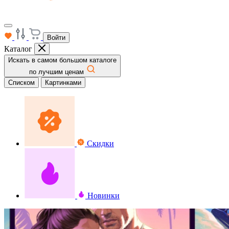
Войти
Каталог
Искать в самом большом каталоге
по лучшим ценам
Списком
Картинками
Скидки
Новинки