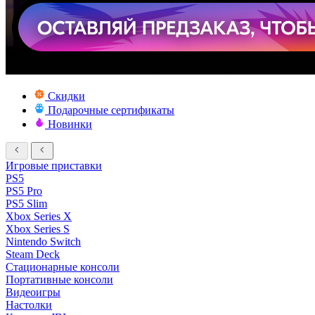
Скидки
Подарочные сертификаты
Новинки
Игровые приставки
PS5
PS5 Pro
PS5 Slim
Xbox Series X
Xbox Series S
Nintendo Switch
Steam Deck
Стационарные консоли
Портативные консоли
Видеоигры
Настолки