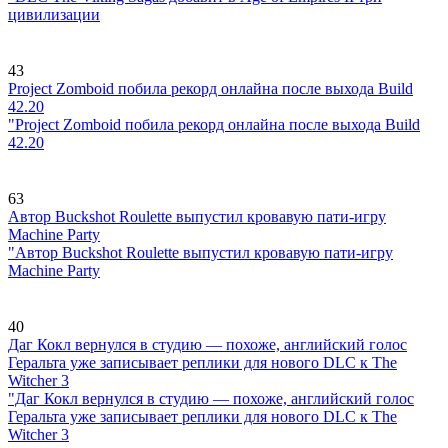
цивилизации
43
Project Zomboid побила рекорд онлайна после выхода Build
42.20
"Project Zomboid побила рекорд онлайна после выхода Build
42.20
63
Автор Buckshot Roulette выпустил кровавую пати-игру
Machine Party
"Автор Buckshot Roulette выпустил кровавую пати-игру
Machine Party
40
Даг Кокл вернулся в студию — похоже, английский голос
Геральта уже записывает реплики для нового DLC к The
Witcher 3
"Даг Кокл вернулся в студию — похоже, английский голос
Геральта уже записывает реплики для нового DLC к The
Witcher 3