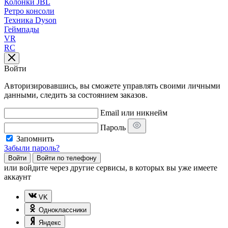
Колонки JBL
Ретро консоли
Техника Dyson
Геймпады
VR
RC
Войти
Авторизировавшись, вы сможете управлять своими личными
данными, следить за состоянием заказов.
Email или никнейм
Пароль
Запомнить
Забыли пароль?
Войти
Войти по телефону
или
войдите через другие сервисы, в которых вы уже имеете
аккаунт
VK
Одноклассники
Яндекс