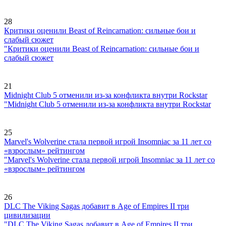
28
Критики оценили Beast of Reincarnation: сильные бои и
слабый сюжет
"Критики оценили Beast of Reincarnation: сильные бои и
слабый сюжет
21
Midnight Club 5 отменили из-за конфликта внутри Rockstar
"Midnight Club 5 отменили из-за конфликта внутри Rockstar
25
Marvel's Wolverine стала первой игрой Insomniac за 11 лет со
«взрослым» рейтингом
"Marvel's Wolverine стала первой игрой Insomniac за 11 лет со
«взрослым» рейтингом
26
DLC The Viking Sagas добавит в Age of Empires II три
цивилизации
"DLC The Viking Sagas добавит в Age of Empires II три