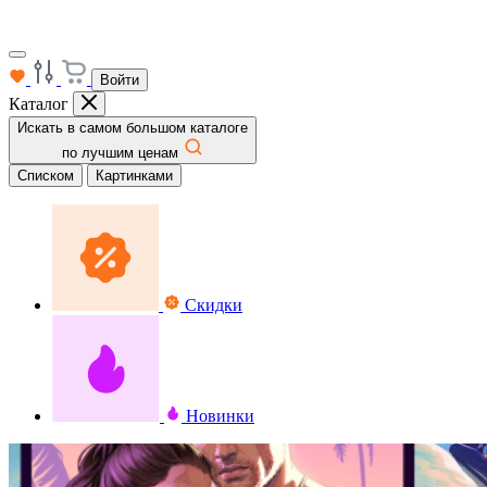
Войти
Каталог
Искать в самом большом каталоге
по лучшим ценам
Списком
Картинками
Скидки
Новинки