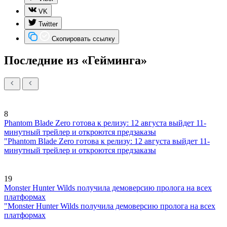
VK
Twitter
Скопировать ссылку
Последние из «Гейминга»
8
Phantom Blade Zero готова к релизу: 12 августа выйдет 11-
минутный трейлер и откроются предзаказы
"Phantom Blade Zero готова к релизу: 12 августа выйдет 11-
минутный трейлер и откроются предзаказы
19
Monster Hunter Wilds получила демоверсию пролога на всех
платформах
"Monster Hunter Wilds получила демоверсию пролога на всех
платформах