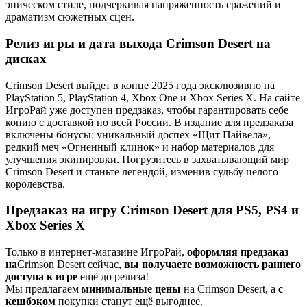
эпическом стиле, подчеркивая напряженность сражений и
драматизм сюжетных сцен.
Релиз игры и дата выхода Crimson Desert на
дисках
Crimson Desert выйдет в конце 2025 года эксклюзивно на
PlayStation 5, PlayStation 4, Xbox One и Xbox Series X. На сайте
ИгроРай уже доступен предзаказ, чтобы гарантировать себе
копию с доставкой по всей России. В издание для предзаказа
включены бонусы: уникальный доспех «Щит Пайвела»,
редкий меч «Огненный клинок» и набор материалов для
улучшения экипировки. Погрузитесь в захватывающий мир
Crimson Desert и станьте легендой, изменив судьбу целого
королевства.
Предзаказ на игру Crimson Desert для PS5, PS4 и
Xbox Series X
Только в интернет-магазине ИгроРай,
оформляя предзаказ
на
Crimson Desert сейчас,
вы получаете
возможность раннего
доступа к игре
ещё до релиза!
Мы предлагаем
минимальные цены
на Crimson Desert, а
с
кешбэком
покупки станут ещё выгоднее.