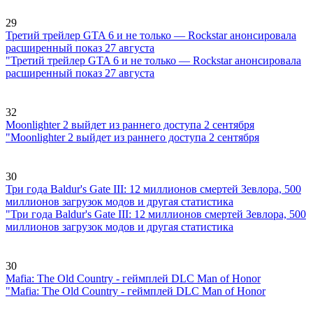
29
Третий трейлер GTA 6 и не только — Rockstar анонсировала
расширенный показ 27 августа
"Третий трейлер GTA 6 и не только — Rockstar анонсировала
расширенный показ 27 августа
32
Moonlighter 2 выйдет из раннего доступа 2 сентября
"Moonlighter 2 выйдет из раннего доступа 2 сентября
30
Три года Baldur's Gate III: 12 миллионов смертей Зевлора, 500
миллионов загрузок модов и другая статистика
"Три года Baldur's Gate III: 12 миллионов смертей Зевлора, 500
миллионов загрузок модов и другая статистика
30
Mafia: The Old Country - геймплей DLC Man of Honor
"Mafia: The Old Country - геймплей DLC Man of Honor