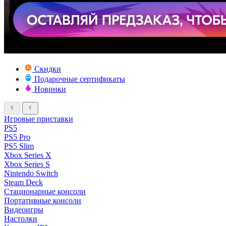
Скидки
Подарочные сертификаты
Новинки
Игровые приставки
PS5
PS5 Pro
PS5 Slim
Xbox Series X
Xbox Series S
Nintendo Switch
Steam Deck
Стационарные консоли
Портативные консоли
Видеоигры
Настолки