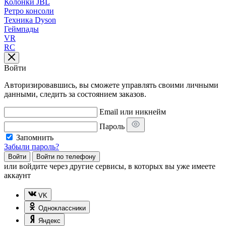
Колонки JBL
Ретро консоли
Техника Dyson
Геймпады
VR
RC
Войти
Авторизировавшись, вы сможете управлять своими личными
данными, следить за состоянием заказов.
Email или никнейм
Пароль
Запомнить
Забыли пароль?
Войти
Войти по телефону
или
войдите через другие сервисы, в которых вы уже имеете
аккаунт
VK
Одноклассники
Яндекс