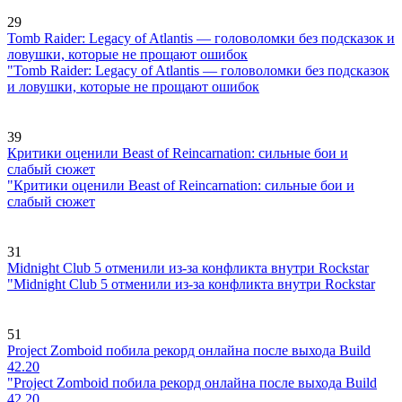
29
Tomb Raider: Legacy of Atlantis — головоломки без подсказок и
ловушки, которые не прощают ошибок
"Tomb Raider: Legacy of Atlantis — головоломки без подсказок
и ловушки, которые не прощают ошибок
39
Критики оценили Beast of Reincarnation: сильные бои и
слабый сюжет
"Критики оценили Beast of Reincarnation: сильные бои и
слабый сюжет
31
Midnight Club 5 отменили из-за конфликта внутри Rockstar
"Midnight Club 5 отменили из-за конфликта внутри Rockstar
51
Project Zomboid побила рекорд онлайна после выхода Build
42.20
"Project Zomboid побила рекорд онлайна после выхода Build
42.20