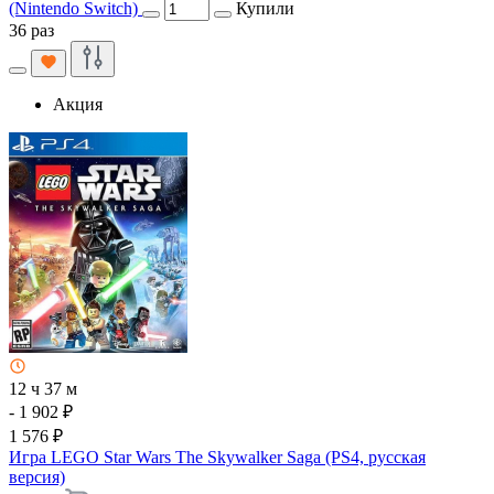
(Nintendo Switch)
Купили
36 раз
Акция
12 ч 37 м
- 1 902 ₽
1 576 ₽
Игра LEGO Star Wars The Skywalker Saga (PS4, русская
версия)