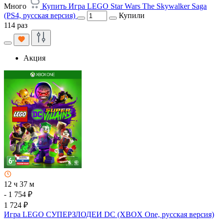
Много
Купить Игра LEGO Star Wars The Skywalker Saga
(PS4, русская версия)
Купили
114 раз
Акция
12 ч 37 м
- 1 754 ₽
1 724 ₽
Игра LEGO СУПЕРЗЛОДЕИ DC (XBOX One, русская версия)