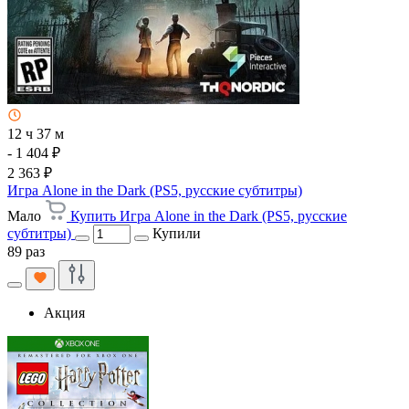
12 ч 37 м
- 1 404 ₽
2 363 ₽
Игра Alone in the Dark (PS5, русские субтитры)
Мало
Купить Игра Alone in the Dark (PS5, русские
субтитры)
Купили
89 раз
Акция