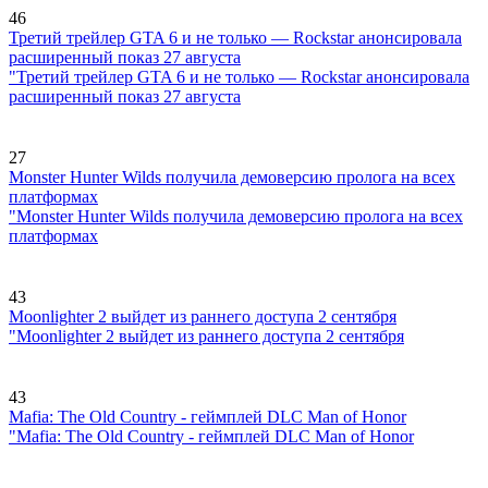
46
Третий трейлер GTA 6 и не только — Rockstar анонсировала
расширенный показ 27 августа
"Третий трейлер GTA 6 и не только — Rockstar анонсировала
расширенный показ 27 августа
27
Monster Hunter Wilds получила демоверсию пролога на всех
платформах
"Monster Hunter Wilds получила демоверсию пролога на всех
платформах
43
Moonlighter 2 выйдет из раннего доступа 2 сентября
"Moonlighter 2 выйдет из раннего доступа 2 сентября
43
Mafia: The Old Country - геймплей DLC Man of Honor
"Mafia: The Old Country - геймплей DLC Man of Honor