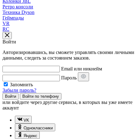
Колонки JBL
Ретро консоли
Техника Dyson
Геймпады
VR
RC
Войти
Авторизировавшись, вы сможете управлять своими личными
данными, следить за состоянием заказов.
Email или никнейм
Пароль
Запомнить
Забыли пароль?
Войти
Войти по телефону
или
войдите через другие сервисы, в которых вы уже имеете
аккаунт
VK
Одноклассники
Яндекс