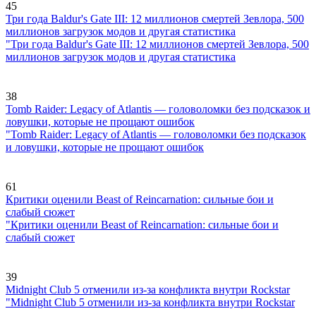
45
Три года Baldur's Gate III: 12 миллионов смертей Зевлора, 500
миллионов загрузок модов и другая статистика
"Три года Baldur's Gate III: 12 миллионов смертей Зевлора, 500
миллионов загрузок модов и другая статистика
38
Tomb Raider: Legacy of Atlantis — головоломки без подсказок и
ловушки, которые не прощают ошибок
"Tomb Raider: Legacy of Atlantis — головоломки без подсказок
и ловушки, которые не прощают ошибок
61
Критики оценили Beast of Reincarnation: сильные бои и
слабый сюжет
"Критики оценили Beast of Reincarnation: сильные бои и
слабый сюжет
39
Midnight Club 5 отменили из-за конфликта внутри Rockstar
"Midnight Club 5 отменили из-за конфликта внутри Rockstar