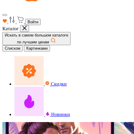
Войти
Каталог
Искать в самом большом каталоге
по лучшим ценам
Списком
Картинками
Скидки
Новинки