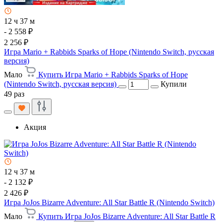
12 ч 37 м
- 2 558 ₽
2 256 ₽
Игра Mario + Rabbids Sparks of Hope (Nintendo Switch, русская
версия)
Мало
Купить Игра Mario + Rabbids Sparks of Hope
(Nintendo Switch, русская версия)
Купили
49 раз
Акция
12 ч 37 м
- 2 132 ₽
2 426 ₽
Игра JoJos Bizarre Adventure: All Star Battle R (Nintendo Switch)
Мало
Купить Игра JoJos Bizarre Adventure: All Star Battle R