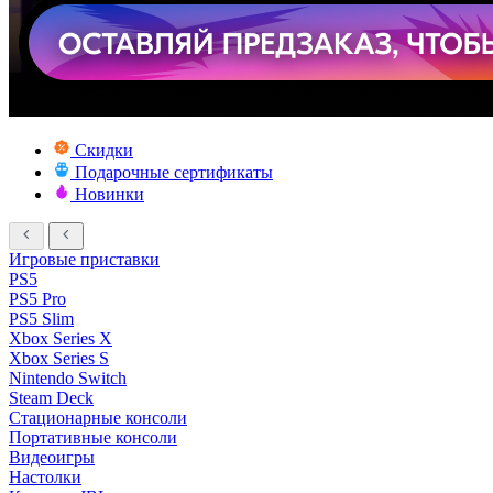
Скидки
Подарочные сертификаты
Новинки
Игровые приставки
PS5
PS5 Pro
PS5 Slim
Xbox Series X
Xbox Series S
Nintendo Switch
Steam Deck
Стационарные консоли
Портативные консоли
Видеоигры
Настолки