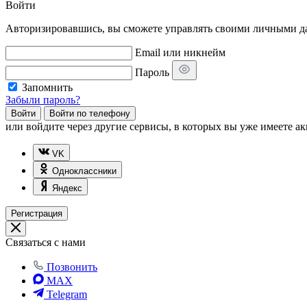
Войти
Авторизировавшись, вы сможете управлять своими личными дан
Email или никнейм
Пароль
Запомнить
Забыли пароль?
Войти
Войти по телефону
или
войдите через другие сервисы, в которых вы уже имеете ак
VK
Одноклассники
Яндекс
Регистрация
Связаться с нами
Позвонить
MAX
Telegram