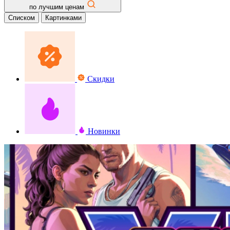
по лучшим ценам
Списком
Картинками
Скидки
Новинки