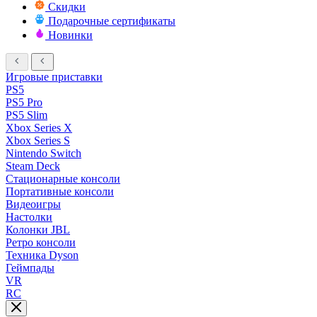
Скидки
Подарочные сертификаты
Новинки
Игровые приставки
PS5
PS5 Pro
PS5 Slim
Xbox Series X
Xbox Series S
Nintendo Switch
Steam Deck
Стационарные консоли
Портативные консоли
Видеоигры
Настолки
Колонки JBL
Ретро консоли
Техника Dyson
Геймпады
VR
RC