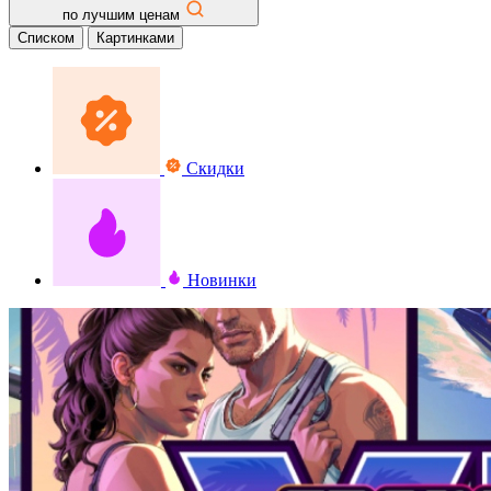
по лучшим ценам
Списком
Картинками
Скидки
Новинки