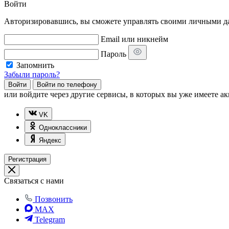
Войти
Авторизировавшись, вы сможете управлять своими личными дан
Email или никнейм
Пароль
Запомнить
Забыли пароль?
Войти
Войти по телефону
или
войдите через другие сервисы, в которых вы уже имеете ак
VK
Одноклассники
Яндекс
Регистрация
Связаться с нами
Позвонить
MAX
Telegram