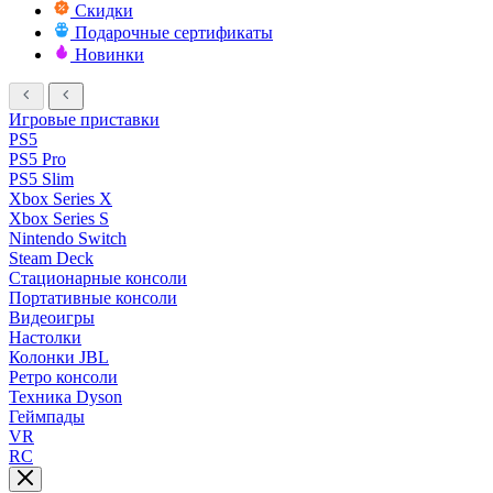
Скидки
Подарочные сертификаты
Новинки
Игровые приставки
PS5
PS5 Pro
PS5 Slim
Xbox Series X
Xbox Series S
Nintendo Switch
Steam Deck
Стационарные консоли
Портативные консоли
Видеоигры
Настолки
Колонки JBL
Ретро консоли
Техника Dyson
Геймпады
VR
RC