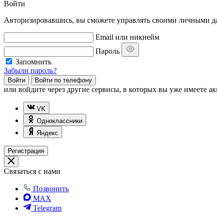
Войти
Авторизировавшись, вы сможете управлять своими личными дан
Email или никнейм
Пароль
Запомнить
Забыли пароль?
Войти
Войти по телефону
или
войдите через другие сервисы, в которых вы уже имеете ак
VK
Одноклассники
Яндекс
Регистрация
Связаться с нами
Позвонить
MAX
Telegram