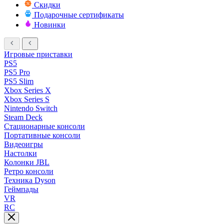
Скидки
Подарочные сертификаты
Новинки
Игровые приставки
PS5
PS5 Pro
PS5 Slim
Xbox Series X
Xbox Series S
Nintendo Switch
Steam Deck
Стационарные консоли
Портативные консоли
Видеоигры
Настолки
Колонки JBL
Ретро консоли
Техника Dyson
Геймпады
VR
RC