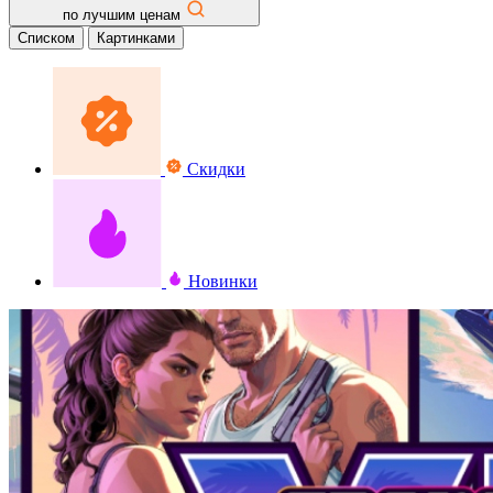
по лучшим ценам
Списком
Картинками
Скидки
Новинки