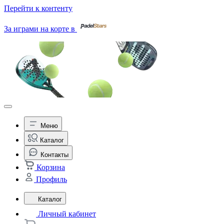
Перейти к контенту
За играми на корте в
Меню
Каталог
Контакты
Корзина
Профиль
Каталог
Личный кабинет