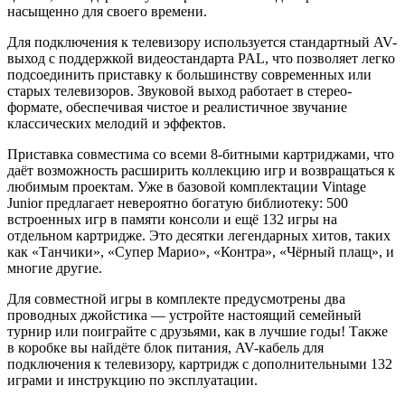
насыщенно для своего времени.
Для подключения к телевизору используется стандартный AV-
выход с поддержкой видеостандарта PAL, что позволяет легко
подсоединить приставку к большинству современных или
старых телевизоров. Звуковой выход работает в стерео-
формате, обеспечивая чистое и реалистичное звучание
классических мелодий и эффектов.
Приставка совместима со всеми 8-битными картриджами, что
даёт возможность расширить коллекцию игр и возвращаться к
любимым проектам. Уже в базовой комплектации Vintage
Junior предлагает невероятно богатую библиотеку: 500
встроенных игр в памяти консоли и ещё 132 игры на
отдельном картридже. Это десятки легендарных хитов, таких
как «Танчики», «Супер Марио», «Контра», «Чёрный плащ», и
многие другие.
Для совместной игры в комплекте предусмотрены два
проводных джойстика — устройте настоящий семейный
турнир или поиграйте с друзьями, как в лучшие годы! Также
в коробке вы найдёте блок питания, AV-кабель для
подключения к телевизору, картридж с дополнительными 132
играми и инструкцию по эксплуатации.