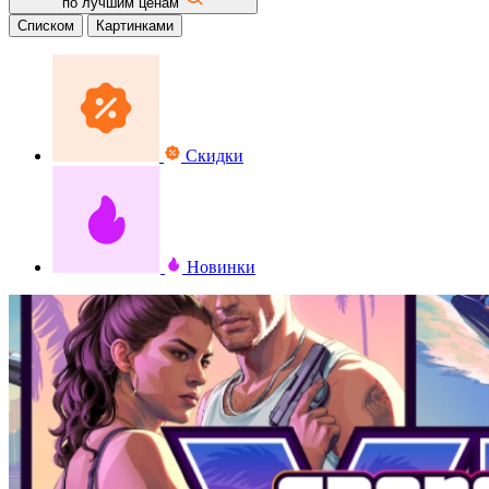
по лучшим ценам
Списком
Картинками
Скидки
Новинки