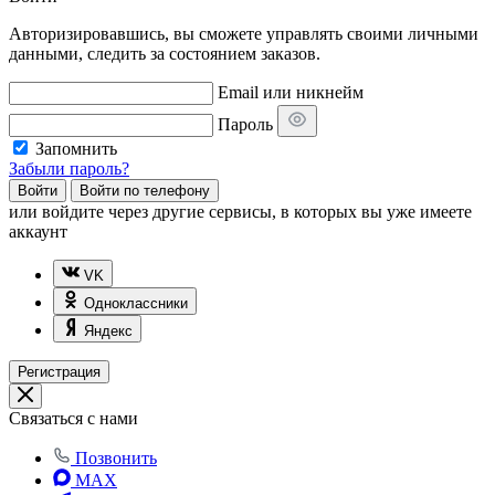
Авторизировавшись, вы сможете управлять своими личными
данными, следить за состоянием заказов.
Email или никнейм
Пароль
Запомнить
Забыли пароль?
Войти
Войти по телефону
или
войдите через другие сервисы, в которых вы уже имеете
аккаунт
VK
Одноклассники
Яндекс
Регистрация
Связаться с нами
Позвонить
MAX