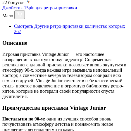
22
бонусов
Джойстик 15pin для ретро-приставки
Мало
Смотреть
Другие ретро-приставки
количество которых
267
Описание
Игровая приставка Vintage Junior — это настоящее
возвращение в золотую эпоху видеоигр! Современная
реплика легендарной приставки позволяет вновь окунуться в
атмосферу 90-х, когда каждая игра вызывала неподдельный
восторг, а совместные вечера за телевизором собирали всю
семью и друзей. Vintage Junior сочетает в себе классический
стиль, простое подключение и огромную библиотеку ретро-
хитов, которые не потеряли своей популярности спустя
десятилетия.
Преимущества приставки Vintage Junior
Ностальгия по 90-м:
один из лучших способов вновь
почувствовать атмосферу детства и познакомить новое
поколение с легендарными играми.