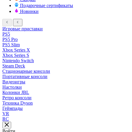
Подарочные сертификаты
Новинки
Игровые приставки
PS5
PS5 Pro
PS5 Slim
Xbox Series X
Xbox Series S
Nintendo Switch
Steam Deck
Стационарные консоли
Портативные консоли
Видеоигры
Настолки
Колонки JBL
Ретро консоли
Техника Dyson
Геймпады
VR
RC
Войти