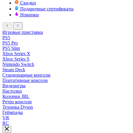
Скидки
Подарочные сертификаты
Новинки
Игровые приставки
PS5
PS5 Pro
PS5 Slim
Xbox Series X
Xbox Series S
Nintendo Switch
Steam Deck
Стационарные консоли
Портативные консоли
Видеоигры
Настолки
Колонки JBL
Ретро консоли
Техника Dyson
Геймпады
VR
RC