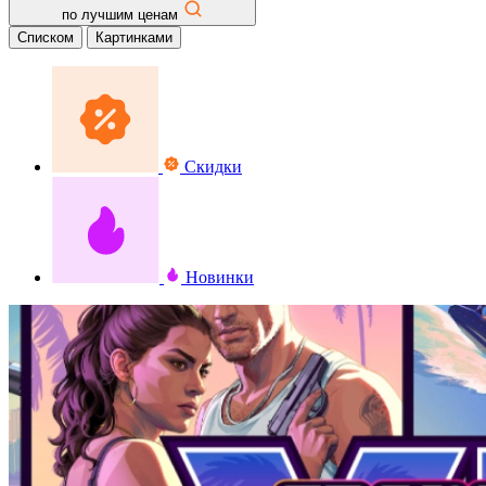
по лучшим ценам
Списком
Картинками
Скидки
Новинки