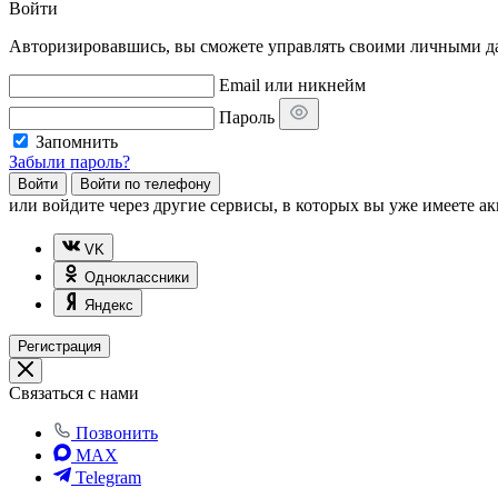
Войти
Авторизировавшись, вы сможете управлять своими личными дан
Email или никнейм
Пароль
Запомнить
Забыли пароль?
Войти
Войти по телефону
или
войдите через другие сервисы, в которых вы уже имеете ак
VK
Одноклассники
Яндекс
Регистрация
Связаться с нами
Позвонить
MAX
Telegram