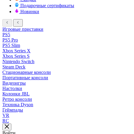
Подарочные сертификаты
Новинки
Игровые приставки
PS5
PS5 Pro
PS5 Slim
Xbox Series X
Xbox Series S
Nintendo Switch
Steam Deck
Стационарные консоли
Портативные консоли
Видеоигры
Настолки
Колонки JBL
Ретро консоли
Техника Dyson
Геймпады
VR
RC
Войти