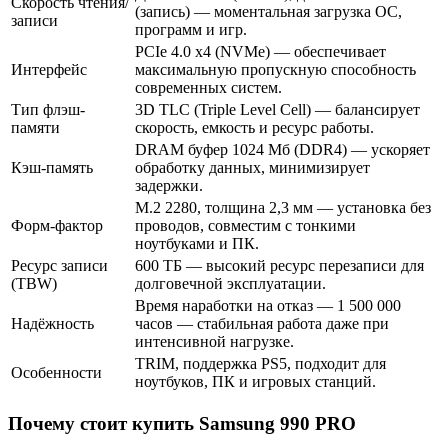
Скорость чтения/
(запись) — моментальная загрузка ОС,
записи
программ и игр.
PCIe 4.0 x4 (NVMe) — обеспечивает
Интерфейс
максимальную пропускную способность
современных систем.
Тип флэш-
3D TLC (Triple Level Cell) — балансирует
памяти
скорость, емкость и ресурс работы.
DRAM буфер 1024 Мб (DDR4) — ускоряет
Кэш-память
обработку данных, минимизирует
задержки.
M.2 2280, толщина 2,3 мм — установка без
Форм-фактор
проводов, совместим с тонкими
ноутбуками и ПК.
Ресурс записи
600 ТБ — высокий ресурс перезаписи для
(TBW)
долговечной эксплуатации.
Время наработки на отказ — 1 500 000
Надёжность
часов — стабильная работа даже при
интенсивной нагрузке.
TRIM, поддержка PS5, подходит для
Особенности
ноутбуков, ПК и игровых станций.
Почему стоит купить Samsung 990 PRO