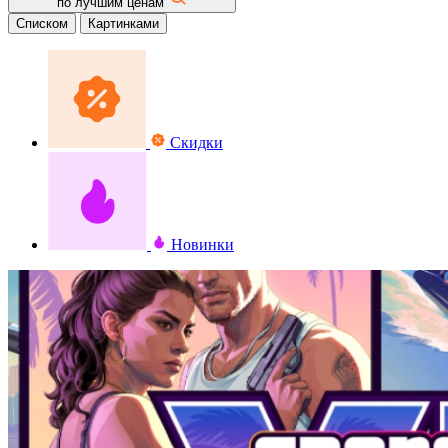
по лучшим ценам
Списком
Картинками
Скидки
Новинки