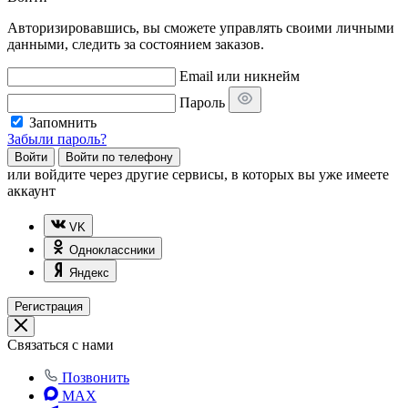
Авторизировавшись, вы сможете управлять своими личными
данными, следить за состоянием заказов.
Email или никнейм
Пароль
Запомнить
Забыли пароль?
Войти
Войти по телефону
или
войдите через другие сервисы, в которых вы уже имеете
аккаунт
VK
Одноклассники
Яндекс
Регистрация
Связаться с нами
Позвонить
MAX