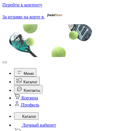
Перейти к контенту
За играми на корте в
Меню
Каталог
Контакты
Корзина
Профиль
Каталог
Личный кабинет