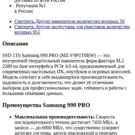
доставка по всей России
Репутация №1
в России
Смотреть
Другие накопители
количество которых
59
Смотреть
Другие аксессуары для приставок
количество
которых
951
Описание
SSD 1Tb Samsung 990 PRO (MZ-V9P1T0BW) — это
внутренний твердотельный накопитель форм-фактора M.2
2280 на базе интерфейса PCIe 4.0 x4, предназначенный для
современных настольных ПК, ноутбуков и игровых консолей.
Модель сочетает в себе выдающуюся производительность,
надежность и долговечность, что делает её отличным
выбором для профессиональных задач, гейминга и работы с
большими объёмами данных.
Преимущества Samsung 990 PRO
Максимальная производительность:
Скорость
последовательного чтения достигает 7450 МБ/с, а
записи — до 6900 МБ/с, что существенно ускоряет
загрузку системы, запуск приложений и передачу