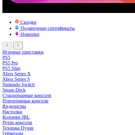
Скидки
Подарочные сертификаты
Новинки
Игровые приставки
PS5
PS5 Pro
PS5 Slim
Xbox Series X
Xbox Series S
Nintendo Switch
Steam Deck
Стационарные консоли
Портативные консоли
Видеоигры
Настолки
Колонки JBL
Ретро консоли
Техника Dyson
Геймпады