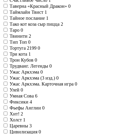
Счастливое Число
1
Таверна «Красный Дракон»
0
Таймлайн Твист
1
Тайное послание
1
Тако кот коза сыр пицца
2
Таро
0
Твинити
2
Тип Топ
0
Тортуга 2199
0
Три кота
1
Трон Кубов
0
Трудванг. Легенды
0
Ужас Аркхэма
0
Ужас Аркхэма (3 изд.)
0
Ужас Аркхэма. Карточная игра
0
Улей
0
Умная Сова
6
Фиксики
4
Фьефы Англии
0
Хит!
2
Холст
1
Царевны
3
Цивилизация
0