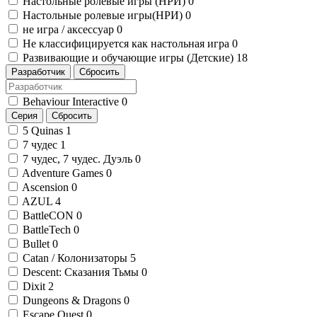
Настольные ролевые игры (НРИ)
0
Настольные ролевые игры(НРИ)
0
не игра / аксессуар
0
Не классифицируется как настольная игра
0
Развивающие и обучающие игры (Детские)
18
Разработчик
Сбросить
Behaviour Interactive
0
Серия
Сбросить
5 Quinas
1
7 чудес
1
7 чудес, 7 чудес. Дуэль
0
Adventure Games
0
Ascension
0
AZUL
4
BattleCON
0
BattleTech
0
Bullet
0
Catan / Колонизаторы
5
Descent: Сказания Тьмы
0
Dixit
2
Dungeons & Dragons
0
Escape Quest
0