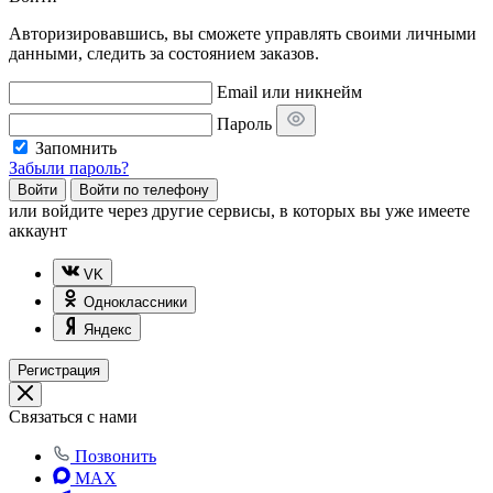
Авторизировавшись, вы сможете управлять своими личными
данными, следить за состоянием заказов.
Email или никнейм
Пароль
Запомнить
Забыли пароль?
Войти
Войти по телефону
или
войдите через другие сервисы, в которых вы уже имеете
аккаунт
VK
Одноклассники
Яндекс
Регистрация
Связаться с нами
Позвонить
MAX