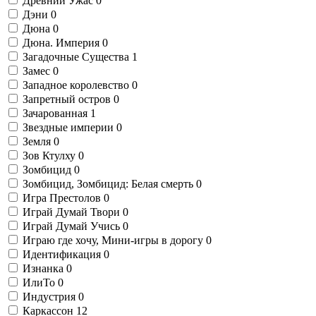
Древний Ужас
0
Дэни
0
Дюна
0
Дюна. Империя
0
Загадочные Существа
1
Замес
0
Западное королевство
0
Запретный остров
0
Зачарованная
1
Звездные империи
0
Земля
0
Зов Ктулху
0
Зомбицид
0
Зомбицид, Зомбицид: Белая смерть
0
Игра Престолов
0
Играй Думай Твори
0
Играй Думай Учись
0
Играю где хочу, Мини-игры в дорогу
0
Идентификация
0
Изнанка
0
ИлиТо
0
Индустрия
0
Каркассон
12