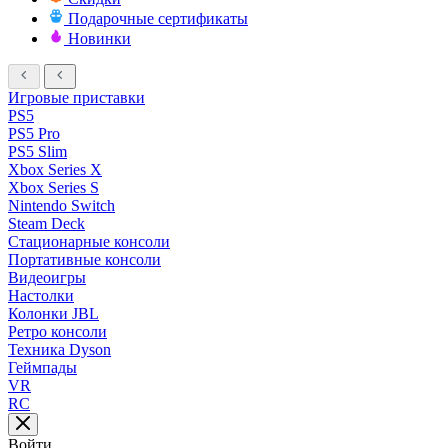
Подарочные сертификаты
Новинки
Игровые приставки
PS5
PS5 Pro
PS5 Slim
Xbox Series X
Xbox Series S
Nintendo Switch
Steam Deck
Стационарные консоли
Портативные консоли
Видеоигры
Настолки
Колонки JBL
Ретро консоли
Техника Dyson
Геймпады
VR
RC
Войти