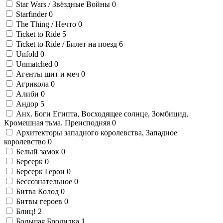
Star Wars / Звёздные Войны
0
Starfinder
0
The Thing / Нечто
0
Ticket to Ride
5
Ticket to Ride / Билет на поезд
6
Unfold
0
Unmatched
0
Агенты щит и меч
0
Агрикола
0
Алиби
0
Андор
5
Анх. Боги Египта, Восходящее солнце, Зомбицид,
Кромешная тьма. Преисподняя
0
Архитекторы западного королевства, Западное
королевство
0
Белый замок
0
Берсерк
0
Берсерк Герои
0
Бессознательное
0
Битва Колод
0
Битвы героев
0
Блиц!
2
Большая Бродилка
1