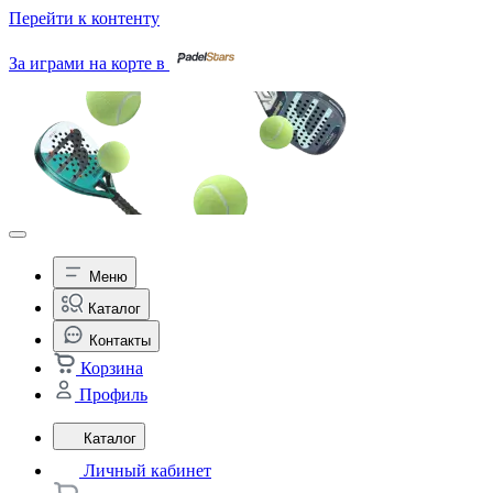
Перейти к контенту
За играми на корте в
Меню
Каталог
Контакты
Корзина
Профиль
Каталог
Личный кабинет