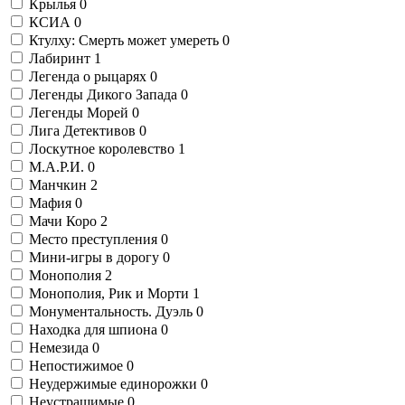
Крылья
0
КСИА
0
Ктулху: Смерть может умереть
0
Лабиринт
1
Легенда о рыцарях
0
Легенды Дикого Запада
0
Легенды Морей
0
Лига Детективов
0
Лоскутное королевство
1
М.А.Р.И.
0
Манчкин
2
Мафия
0
Мачи Коро
2
Место преступления
0
Мини-игры в дорогу
0
Монополия
2
Монополия, Рик и Морти
1
Монументальность. Дуэль
0
Находка для шпиона
0
Немезида
0
Непостижимое
0
Неудержимые единорожки
0
Неустрашимые
0