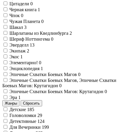
Цитадели
0
Черная книга
1
Чпок
0
Чужая Планета
0
Шакал
3
Шарлатаны из Кведлинбурга
2
Шериф Ноттингема
0
Эверделл
13
Экипаж
2
Экос
1
Элементарно!
0
Энциклопедия
1
Эпичные Схватки Боевых Магов
0
Эпичные Схватки Боевых Магов, Эпичные Схватки
Боевых Магов: Крутагидон
0
Эпичные Схватки Боевых Магов: Крутагидон
0
Эра
1
Жанры
Сбросить
Детские
185
Головоломки
29
Детективные
124
Для Вечеринки
199