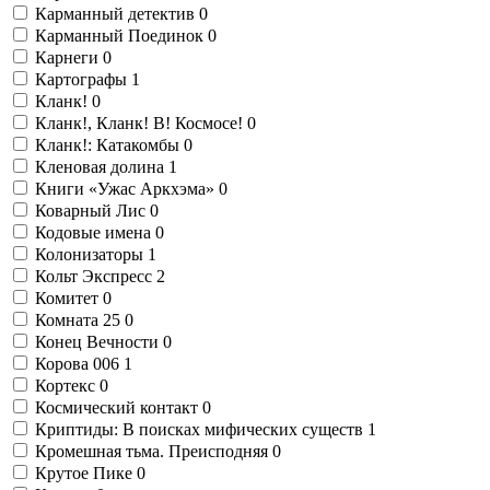
Карманный детектив
0
Карманный Поединок
0
Карнеги
0
Картографы
1
Кланк!
0
Кланк!, Кланк! В! Космосе!
0
Кланк!: Катакомбы
0
Кленовая долина
1
Книги «Ужас Аркхэма»
0
Коварный Лис
0
Кодовые имена
0
Колонизаторы
1
Кольт Экспресс
2
Комитет
0
Комната 25
0
Конец Вечности
0
Корова 006
1
Кортекс
0
Космический контакт
0
Криптиды: В поисках мифических существ
1
Кромешная тьма. Преисподняя
0
Крутое Пике
0