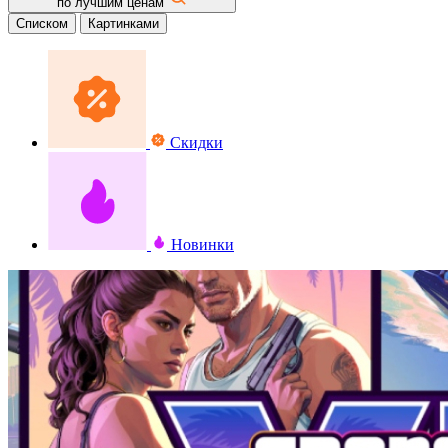
по лучшим ценам
Списком
Картинками
Скидки
Новинки