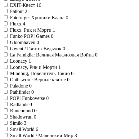
EXIT-Квест
16
Fallout
2
Fateforge: Хроники Каана
0
Fluxx
4
Fluxx, Рик и Морти
1
Funko POP! Games
0
Gloomhaven
0
Gwent / Гвинт / Ведьмак
0
La Famiglia: Великая Мафиозная Война
0
Loonacy
1
Loonacy, Рик и Морти
1
Mindbug, Повелитель Токио
0
Oathsworn: Верные клятве
0
Paladone
0
Pathfinder
0
POP! Funkoverse
0
Radlands
0
Runebound
0
Shadowrun
0
Similo
3
Small World
6
Small World / Маленький Мир
3