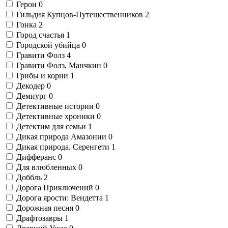
Герои
0
Гильдия Купцов-Путешественников
2
Гонка
2
Город счастья
1
Городской убийца
0
Гравити Фолз
4
Гравити Фолз, Манчкин
0
Грибы и корни
1
Декодер
0
Демиург
0
Детективные истории
0
Детективные хроники
0
Детектим для семьи
1
Дикая природа Амазонии
0
Дикая природа. Серенгети
1
Дифферанс
0
Для влюбленных
0
Доббль
2
Дорога Приключений
0
Дорога ярости: Вендетта
1
Дорожная песня
0
Драфтозавры
1