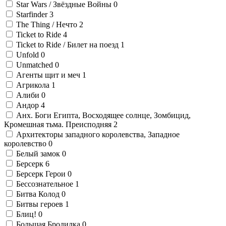
Star Wars / Звёздные Войны
0
Starfinder
3
The Thing / Нечто
2
Ticket to Ride
4
Ticket to Ride / Билет на поезд
1
Unfold
0
Unmatched
0
Агенты щит и меч
1
Агрикола
1
Алиби
0
Андор
4
Анх. Боги Египта, Восходящее солнце, Зомбицид,
Кромешная тьма. Преисподняя
2
Архитекторы западного королевства, Западное
королевство
0
Белый замок
0
Берсерк
6
Берсерк Герои
0
Бессознательное
1
Битва Колод
0
Битвы героев
1
Блиц!
0
Большая Бродилка
0