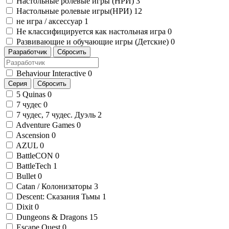
Настольные ролевые игры (НРИ)
3
Настольные ролевые игры(НРИ)
12
не игра / аксессуар
1
Не классифицируется как настольная игра
0
Развивающие и обучающие игры (Детские)
0
Разработчик
Сбросить
Behaviour Interactive
0
Серия
Сбросить
5 Quinas
0
7 чудес
0
7 чудес, 7 чудес. Дуэль
2
Adventure Games
0
Ascension
0
AZUL
0
BattleCON
0
BattleTech
1
Bullet
0
Catan / Колонизаторы
3
Descent: Сказания Тьмы
1
Dixit
0
Dungeons & Dragons
15
Escape Quest
0