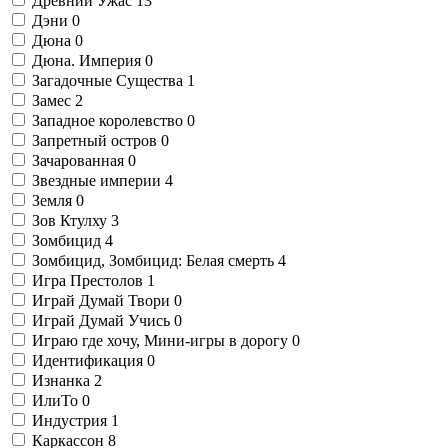
Древний Ужас
13
Дэни
0
Дюна
0
Дюна. Империя
0
Загадочные Существа
1
Замес
2
Западное королевство
0
Запретный остров
0
Зачарованная
0
Звездные империи
4
Земля
0
Зов Ктулху
3
Зомбицид
4
Зомбицид, Зомбицид: Белая смерть
4
Игра Престолов
1
Играй Думай Твори
0
Играй Думай Учись
0
Играю где хочу, Мини-игры в дорогу
0
Идентификация
0
Изнанка
2
ИлиТо
0
Индустрия
1
Каркассон
8