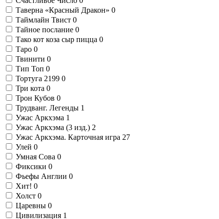
Счастливое Число
0
Таверна «Красный Дракон»
0
Таймлайн Твист
0
Тайное послание
0
Тако кот коза сыр пицца
0
Таро
0
Твинити
0
Тип Топ
0
Тортуга 2199
0
Три кота
0
Трон Кубов
0
Трудванг. Легенды
1
Ужас Аркхэма
1
Ужас Аркхэма (3 изд.)
2
Ужас Аркхэма. Карточная игра
27
Улей
0
Умная Сова
0
Фиксики
0
Фьефы Англии
0
Хит!
0
Холст
0
Царевны
0
Цивилизация
1