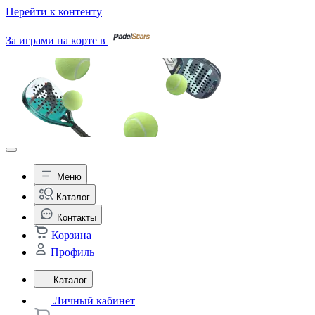
Перейти к контенту
За играми на корте в
Меню
Каталог
Контакты
Корзина
Профиль
Каталог
Личный кабинет