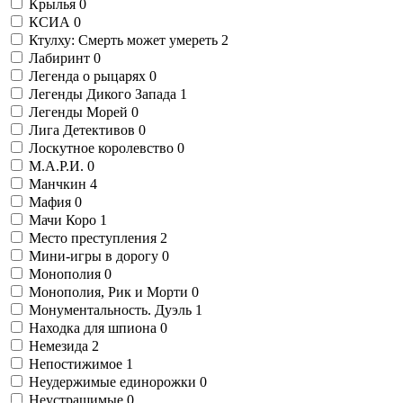
Крылья
0
КСИА
0
Ктулху: Смерть может умереть
2
Лабиринт
0
Легенда о рыцарях
0
Легенды Дикого Запада
1
Легенды Морей
0
Лига Детективов
0
Лоскутное королевство
0
М.А.Р.И.
0
Манчкин
4
Мафия
0
Мачи Коро
1
Место преступления
2
Мини-игры в дорогу
0
Монополия
0
Монополия, Рик и Морти
0
Монументальность. Дуэль
1
Находка для шпиона
0
Немезида
2
Непостижимое
1
Неудержимые единорожки
0
Неустрашимые
0