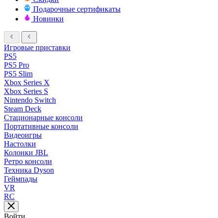
Подарочные сертификаты
Новинки
Игровые приставки
PS5
PS5 Pro
PS5 Slim
Xbox Series X
Xbox Series S
Nintendo Switch
Steam Deck
Стационарные консоли
Портативные консоли
Видеоигры
Настолки
Колонки JBL
Ретро консоли
Техника Dyson
Геймпады
VR
RC
Войти