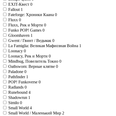
EXIT-Квест
0
Fallout
1
Fateforge: Хроники Каана
0
Fluxx
0
Fluxx, Рик и Морти
0
Funko POP! Games
0
Gloomhaven
1
Gwent / Гвинт / Ведьмак
0
La Famiglia: Великая Мафиозная Война
1
Loonacy
0
Loonacy, Рик и Морти
0
Mindbug, Повелитель Токио
0
Oathsworn: Верные клятве
0
Paladone
0
Pathfinder
1
POP! Funkoverse
0
Radlands
0
Runebound
4
Shadowrun
1
Similo
0
Small World
4
Small World / Маленький Мир
2