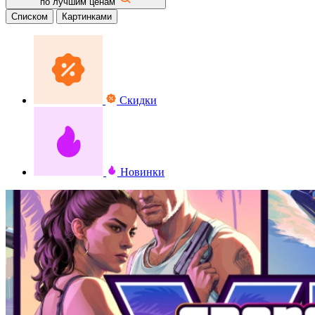
по лучшим ценам
Списком
Картинками
Скидки
Новинки