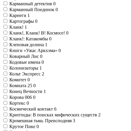
Карманный детектив
0
Карманный Поединок
0
Карнеги
1
Картографы
0
Кланк!
1
Кланк!, Кланк! В! Космосе!
0
Кланк!: Катакомбы
0
Кленовая долина
1
Книги «Ужас Аркхэма»
0
Коварный Лис
0
Кодовые имена
0
Колонизаторы
1
Кольт Экспресс
2
Комитет
0
Комната 25
0
Конец Вечности
1
Корова 006
0
Кортекс
0
Космический контакт
6
Криптиды: В поисках мифических существ
2
Кромешная тьма. Преисподняя
3
Крутое Пике
0