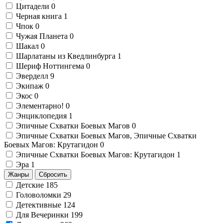
Цитадели
0
Черная книга
1
Чпок
0
Чужая Планета
0
Шакал
0
Шарлатаны из Кведлинбурга
1
Шериф Ноттингема
0
Эверделл
9
Экипаж
0
Экос
0
Элементарно!
0
Энциклопедия
1
Эпичные Схватки Боевых Магов
0
Эпичные Схватки Боевых Магов, Эпичные Схватки
Боевых Магов: Крутагидон
0
Эпичные Схватки Боевых Магов: Крутагидон
1
Эра
1
Жанры
Сбросить
Детские
185
Головоломки
29
Детективные
124
Для Вечеринки
199