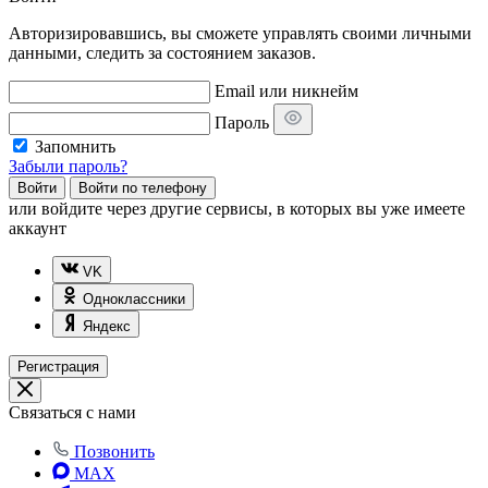
Авторизировавшись, вы сможете управлять своими личными
данными, следить за состоянием заказов.
Email или никнейм
Пароль
Запомнить
Забыли пароль?
Войти
Войти по телефону
или
войдите через другие сервисы, в которых вы уже имеете
аккаунт
VK
Одноклассники
Яндекс
Регистрация
Связаться с нами
Позвонить
MAX