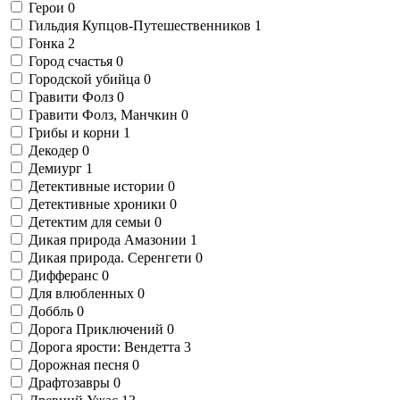
Герои
0
Гильдия Купцов-Путешественников
1
Гонка
2
Город счастья
0
Городской убийца
0
Гравити Фолз
0
Гравити Фолз, Манчкин
0
Грибы и корни
1
Декодер
0
Демиург
1
Детективные истории
0
Детективные хроники
0
Детектим для семьи
0
Дикая природа Амазонии
1
Дикая природа. Серенгети
0
Дифферанс
0
Для влюбленных
0
Доббль
0
Дорога Приключений
0
Дорога ярости: Вендетта
3
Дорожная песня
0
Драфтозавры
0