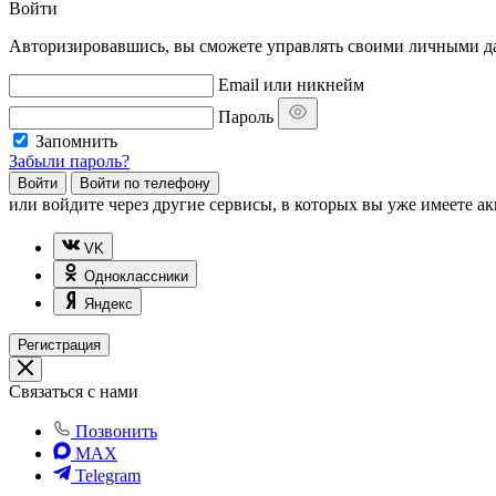
Войти
Авторизировавшись, вы сможете управлять своими личными дан
Email или никнейм
Пароль
Запомнить
Забыли пароль?
Войти
Войти по телефону
или
войдите через другие сервисы, в которых вы уже имеете ак
VK
Одноклассники
Яндекс
Регистрация
Связаться с нами
Позвонить
MAX
Telegram