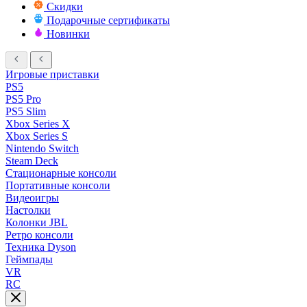
Скидки
Подарочные сертификаты
Новинки
Игровые приставки
PS5
PS5 Pro
PS5 Slim
Xbox Series X
Xbox Series S
Nintendo Switch
Steam Deck
Стационарные консоли
Портативные консоли
Видеоигры
Настолки
Колонки JBL
Ретро консоли
Техника Dyson
Геймпады
VR
RC