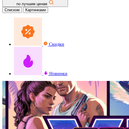
по лучшим ценам
Списком
Картинками
Скидки
Новинки