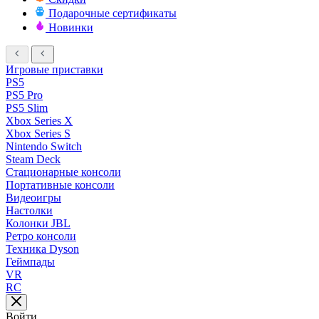
Подарочные сертификаты
Новинки
Игровые приставки
PS5
PS5 Pro
PS5 Slim
Xbox Series X
Xbox Series S
Nintendo Switch
Steam Deck
Стационарные консоли
Портативные консоли
Видеоигры
Настолки
Колонки JBL
Ретро консоли
Техника Dyson
Геймпады
VR
RC
Войти