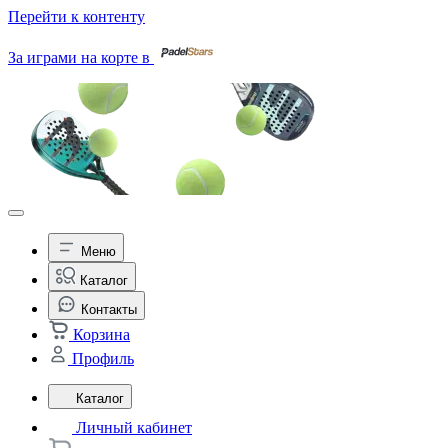
Перейти к контенту
За играми на корте в
Меню
Каталог
Контакты
Корзина
Профиль
Каталог
Личный кабинет