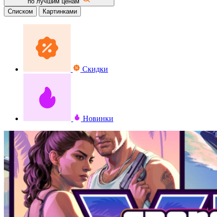
по лучшим ценам
Списком
Картинками
Скидки
Новинки