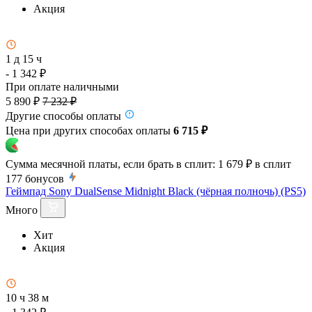
Акция
1 д 15 ч
- 1 342 ₽
При оплате наличными
5 890 ₽
7 232 ₽
Другие способы оплаты
Цена при других способах оплаты
6 715 ₽
Сумма месячной платы, если брать в сплит:
1 679 ₽
в сплит
177
бонусов
Геймпад Sony DualSense Midnight Black (чёрная полночь) (PS5)
Много
Хит
Акция
10 ч 38 м