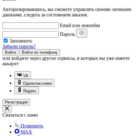
Авторизировавшись, вы сможете управлять своими личными
данными, следить за состоянием заказов.
Email или никнейм
Пароль
Запомнить
Забыли пароль?
Войти
Войти по телефону
или
войдите через другие сервисы, в которых вы уже имеете
аккаунт
VK
Одноклассники
Яндекс
Регистрация
Связаться с нами
Позвонить
MAX