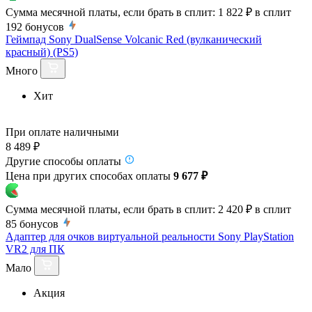
Сумма месячной платы, если брать в сплит:
1 822 ₽
в сплит
192
бонусов
Геймпад Sony DualSense Volcanic Red (вулканический
красный) (PS5)
Много
Хит
При оплате наличными
8 489 ₽
Другие способы оплаты
Цена при других способах оплаты
9 677 ₽
Сумма месячной платы, если брать в сплит:
2 420 ₽
в сплит
85
бонусов
Адаптер для очков виртуальной реальности Sony PlayStation
VR2 для ПК
Мало
Акция